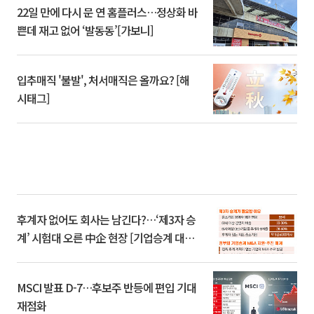
22일 만에 다시 문 연 홈플러스…정상화 바
쁜데 재고 없어 ‘발동동’[가보니]
입추매직 '불발', 처서매직은 올까요? [해
시태그]
후계자 없어도 회사는 남긴다?…‘제3자 승
계’ 시험대 오른 中企 현장 [기업승계 대전
환]
MSCI 발표 D-7…후보주 반등에 편입 기대
재점화