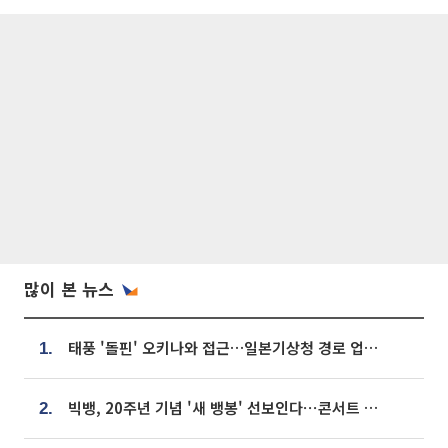
많이 본 뉴스
태풍 '돌핀' 오키나와 접근…일본기상청 경로 업데이트
1.
빅뱅, 20주년 기념 '새 뱅봉' 선보인다⋯콘서트 앞두고 팝업 개최
2.