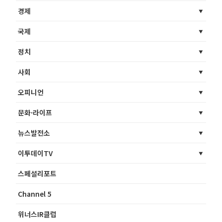
경제
국제
정치
사회
오피니언
문화·라이프
뉴스발전소
이투데이TV
스페셜리포트
Channel 5
위너스IR클럽