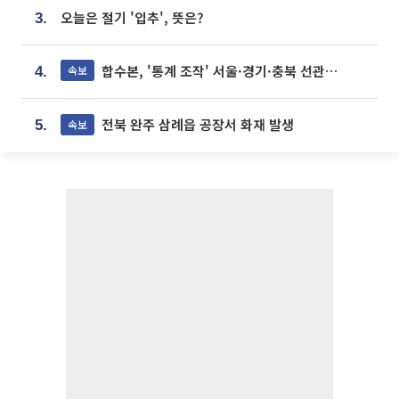
오늘은 절기 '입추', 뜻은?
3.
합수본, '통계 조작' 서울·경기·충북 선관위 등 추가 압수수색
속보
4.
전북 완주 삼례읍 공장서 화재 발생
속보
5.