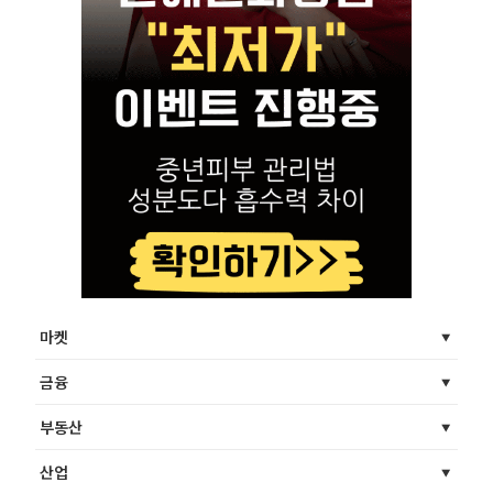
마켓
금융
부동산
산업