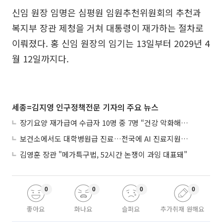
신임 원장 임명은 심평원 임원추천위원회의 추천과
복지부 장관 제청을 거쳐 대통령이 재가하는 절차로
이뤄졌다. 홍 신임 원장의 임기는 13일부터 2029년 4
월 12일까지다.
세종=김지영 인구정책전문 기자의 주요 뉴스
장기요양 재가급여 수급자 10명 중 7명 “건강 악화해도 집에서”
보건소에서도 대학병원급 진료…전국에 AI 진료지원도구 보급
김영훈 장관 "메가특구법, 52시간 논쟁이 과잉 대표돼"
0
0
0
0
좋아요
화나요
슬퍼요
추가취재 원해요