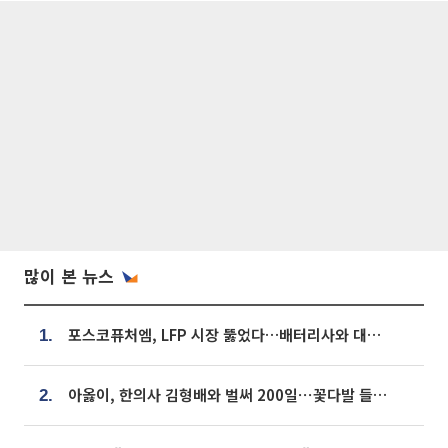
많이 본 뉴스
포스코퓨처엠, LFP 시장 뚫었다…배터리사와 대규모 장기 공급 합의
1.
아옳이, 한의사 김형배와 벌써 200일⋯꽃다발 들고 "프러포즈 아냐"
2.