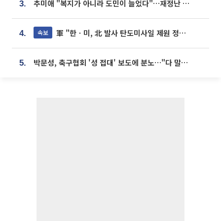
추미애 "복지가 아니라 도민이 늘었다"…재정난 책임론 정면돌파
3.
軍 "한ㆍ미, 北 발사 탄도미사일 제원 정밀분석 중"
속보
4.
박문성, 축구협회 '성 접대' 보도에 분노…"다 말아먹으려고 작정했나"
5.