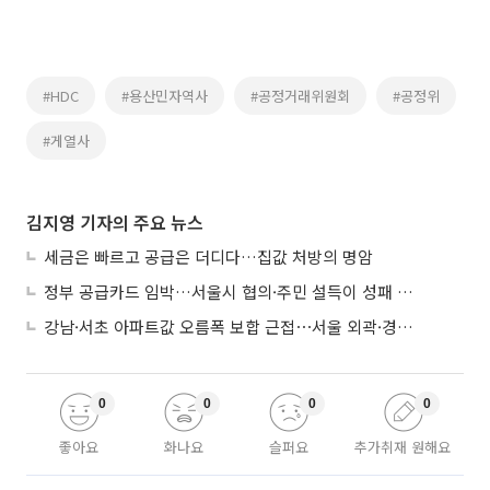
#HDC
#용산민자역사
#공정거래위원회
#공정위
#게열사
김지영 기자의 주요 뉴스
세금은 빠르고 공급은 더디다…집값 처방의 명암
정부 공급카드 임박…서울시 협의·주민 설득이 성패 가른다
강남·서초 아파트값 오름폭 보합 근접⋯서울 외곽·경기 남부 중심 매수세
0
0
0
0
좋아요
화나요
슬퍼요
추가취재 원해요