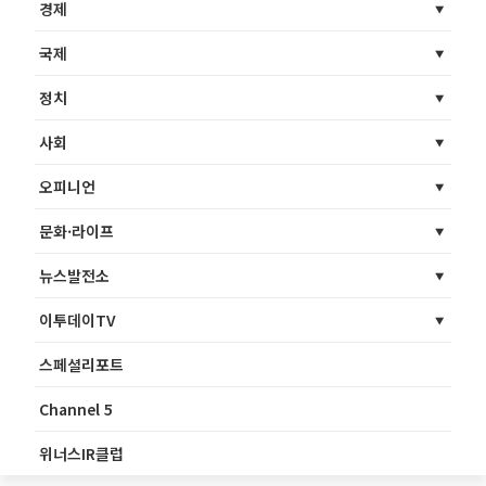
경제
국제
정치
사회
오피니언
문화·라이프
뉴스발전소
이투데이TV
스페셜리포트
Channel 5
위너스IR클럽