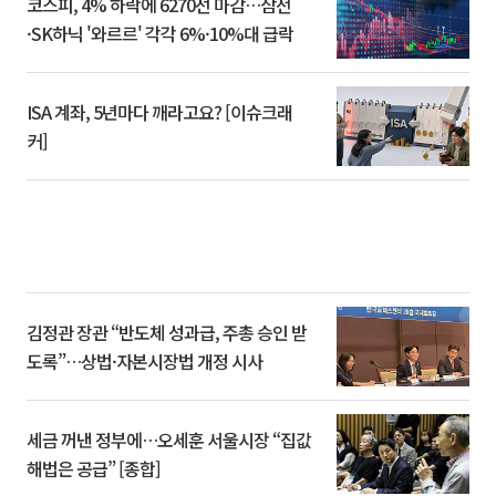
코스피, 4% 하락에 6270선 마감…삼전
·SK하닉 '와르르' 각각 6%·10%대 급락
ISA 계좌, 5년마다 깨라고요? [이슈크래
커]
김정관 장관 “반도체 성과급, 주총 승인 받
도록”…상법·자본시장법 개정 시사
세금 꺼낸 정부에…오세훈 서울시장 “집값
해법은 공급” [종합]