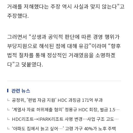
거래를 저해했다는 주장 역시 사실과 맞지 않는다”고
주장했다.
그러면서 “상생과 공익적 판단에 따른 경영 행위가
부당지원으로 해석된 점에 대해 유감”이라며 “향후
법적 절차를 통해 정상적인 거래였음을 소명하겠
다”고 덧붙였다.
관련 뉴스
공정위, '편법 자금 지원' HDC 과징금 171억 부과
‘계열사 자료 허위제출 혐의’ 정몽규 HDC 회장, 벌금 1.5억 약식기소
HDC리조트→IPARK리조트 사명 변경⋯사업 구조 고도화 박차
‘아파도 집에서 늙고 싶어…’ 고령 가구 40%가 노후 주택