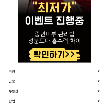
마켓
금융
부동산
산업