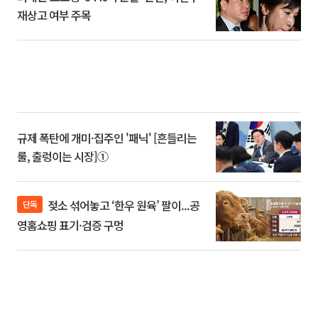
재상고 여부 주목
규제 폭탄에 개미·집주인 '패닉' [흔들리는
룰, 출렁이는 시장]①
젖소 섞어놓고 ‘한우 원육’ 팔이...공
단독
영홈쇼핑 표기·검증 구멍