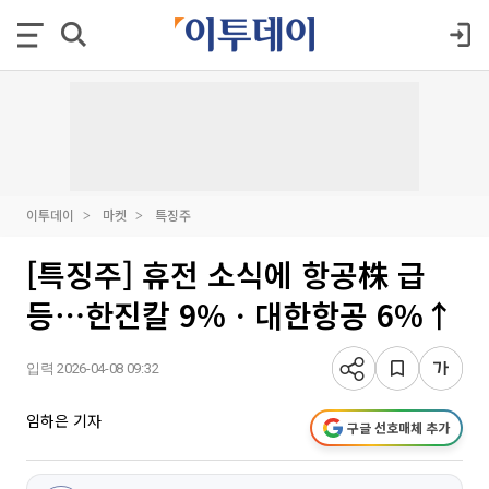
이투데이
마켓
특징주
[특징주] 휴전 소식에 항공株 급
등⋯한진칼 9%ㆍ대한항공 6%↑
입력 2026-04-08 09:32
임하은 기자
구글 선호매체 추가