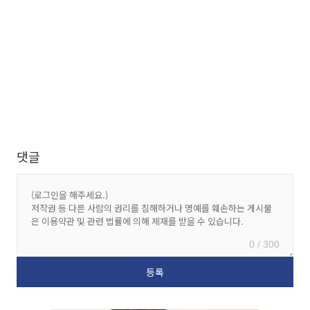
댓글
0 / 300