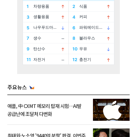
주요뉴스
애플, 中 CXMT 메모리 탑재 시험…AI발
공급난에 조달처 다변화
최태원·노소영 '9440억 분할' 판결, 이번주