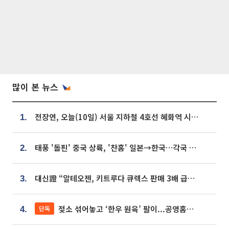
많이 본 뉴스
전장연, 오늘(10일) 서울 지하철 4호선 혜화역 시위…1호선 용산역 무정차
1.
태풍 '돌핀' 중국 상륙, '찬홈' 일본→한국…각국 기상청 예상 경로는?
2.
대신證 “알테오젠, 키트루다 큐렉스 판매 3배 급증…목표가 41만원 상향”
3.
젖소 섞어놓고 ‘한우 원육’ 팔이...공영홈쇼핑 표기·검증 구멍
단독
4.