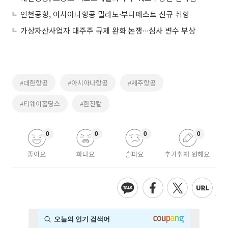
인천공항, 아시아나항공 밀라노·부다페스트 신규 취항
가상자산사업자 대주주 규제 완화 논쟁∙∙∙심사 변수 부상
#대한항공
#아시아나항공
#제주항공
#티웨이홀딩스
#한진칼
0
0
0
0
좋아요
화나요
슬퍼요
추가취재 원해요