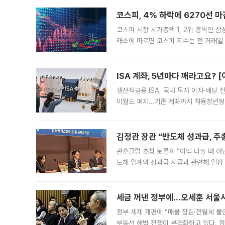
코스피, 4% 하락에 6270선 마
코스피 시장 시가총액 1, 2위 종목인 
래소에 따르면 코스피 지수는 전 거래일 대
1.81% 내린 6478.75에 출발한 코
다. 이날 오전
ISA 계좌, 5년마다 깨라고요? 
생산적금융 ISA, 국내 투자 이자·배당
이월도 폐지…기존 계좌까지 적용청년형 
는 5년마다 계좌를 해지하라는 건가요?”
편을
김정관 장관 “반도체 성과급, 
관훈클럽 초청 토론회 “이익 나눌 때 아
도체 업계의 성과급 지급과 관련해 일정
최근 상법·자본시장법 개정으로 기업 지
세금 꺼낸 정부에…오세훈 서울시장
정부 세제 개편에 “매물 잠김·전월세 불
부동산 해법 전쟁이 본격화하고 있다. 