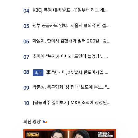
KBO, 폭염 대책 발표⋯11일부터 리그 개시ㆍ경기 오후 7시 시작
04
정부 공급카드 임박…서울시 협의·주민 설득이 성패 가른다 [부동산 해법 전쟁]
05
아옳이, 한의사 김형배와 벌써 200일⋯꽃다발 들고 "프러포즈 아냐"
06
추미애 "복지가 아니라 도민이 늘었다"…재정난 책임론 정면돌파
07
08
軍 "한ㆍ미, 北 발사 탄도미사일 제원 정밀분석 중"
속보
박문성, 축구협회 '성 접대' 보도에 분노…"다 말아먹으려고 작정했나"
09
[급등락주 짚어보기] M&A 소식에 상상인증권ㆍ유니켐 ‘상한가’⋯유증 제동 걸린 SK디앤디↑
10
최신 영상