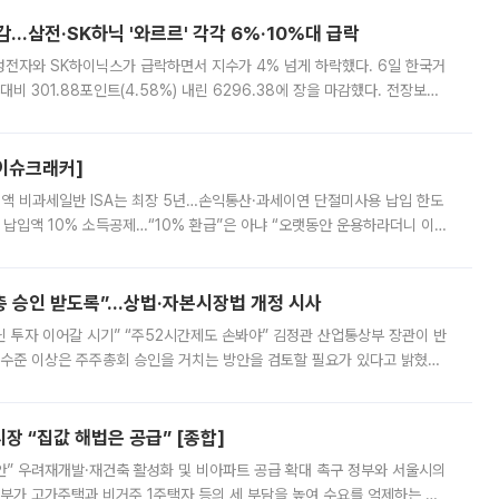
감…삼전·SK하닉 '와르르' 각각 6%·10%대 급락
삼성전자와 SK하이닉스가 급락하면서 지수가 4% 넘게 하락했다. 6일 한국거
비 301.88포인트(4.58%) 내린 6296.38에 장을 마감했다. 전장보다
스피는 장중 한때 6550.94까지 오르기도 했으나 6238.32까지 밀리기도 했
[이슈크래커]
 전액 비과세일반 ISA는 최장 5년…손익통산·과세이연 단절미사용 납입 한도
납입액 10% 소득공제…“10% 환급”은 아냐 “오랫동안 운용하라더니 이제
 ‘만능 절세 통장’으로 불리는 개인종합자산관리계좌(ISA)가 두 갈래로 개
주총 승인 받도록”…상법·자본시장법 개정 시사
닌 투자 이어갈 시기” “주52시간제도 손봐야” 김정관 산업통상부 장관이 반
 수준 이상은 주주총회 승인을 거치는 방안을 검토할 필요가 있다고 밝혔다.
배구조와 주주권 강화 논의가 이어지는 가운데, 핵심 연구인력에 대한
 “집값 해법은 공급” [종합]
안” 우려재개발·재건축 활성화 및 비아파트 공급 확대 촉구 정부와 서울시의
정부가 고가주택과 비거주 1주택자 등의 세 부담을 높여 수요를 억제하는 카