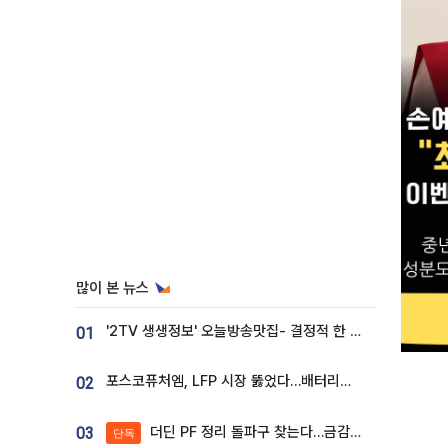
많이 본 뉴스
'2TV 생생정보' 오늘방송맛집- 결정적 한 수, 3종 메밀면! 메밀 소바 맛집 '의○○○○'
01
포스코퓨처엠, LFP 시장 뚫었다…배터리사와 대규모 장기 공급 합의
02
더딘 PF 정리 돌파구 찾는다…금감원, 1년 반 만에 매각설명회 재개
03
단독