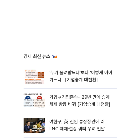
경제 최신 뉴스
‘누가 물려받느냐’보다 ‘어떻게 이어
가느냐” [기업승계 대전환]
가업→기업존속⋯29년 만에 승계
세제 방향 바꿔 [기업승계 대전환]
여한구, 英 신임 통상장관에 러
LNG 제재·철강 쿼터 우려 전달