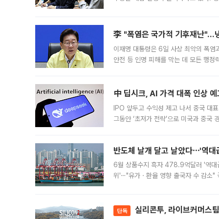
드를 꺼내자 서울시는 전·월세 부담만 
李 "폭염은 국가적 기후재난"…냉
이재명 대통령은 6일 사상 최악의 폭염
안전 등 인명 피해를 막는 데 모든 행
인프라 확충 계획을 내년도 예산안에 반
中 딥시크, AI 가격 대폭 인상 
IPO 앞두고 수익성 제고 나서 중국 대표
그동안 ‘초저가 전략’으로 미국과 중국
가된다. 블룸버그통신에 따르면 딥시크는
반도체 날개 달고 날았다⋯'역대급
6월 상품수지 흑자 478.9억달러 '역대
위'⋯"유가ㆍ환율 영향 출국자 수 감소" 
급 수출 호조가 매달 이어지면서 6월 
대 기
실리콘투, 라이브커머스팀 
단독