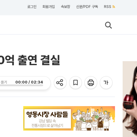
로그인
회원가입
속보창
신문/PDF 구독
RSS
00억 출연 결실
00:00 / 02:34
 듣기