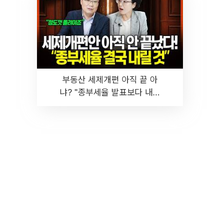
부동산 세제개편 아직 끝 아
냐? "종부세율 발표보다 내릴
것" 장기거주·양도세 전망 I 집
땅지성 I 김인만, 진미윤