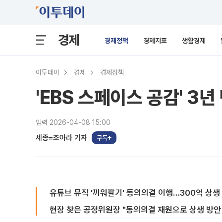
경제
경제정책
경제지표
생활경제
이투데이
경제
경제정책
'EBS 스페이스 공감' 3
입력 2026-04-08 15:00
세종=조아라 기자
구독
유튜브 뮤직 '끼워팔기' 동의의결 이행…300억 상
현장 찾은 공정위원장 "동의의결 재원으로 상생 방안 