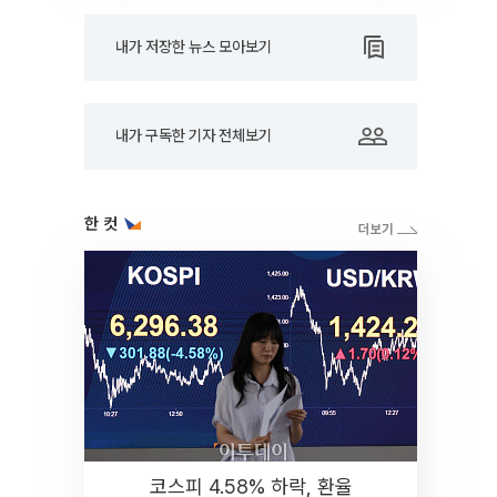
내가 저장한 뉴스 모아보기
내가 구독한 기자 전체보기
한 컷
코스피 4.58% 하락, 환율