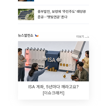
중부발전, 보령에 '주민주도' 태양광
준공⋯'햇빛연금' 튼다
뉴스발전소
ISA 계좌, 5년마다 깨라고요?
[이슈크래커]