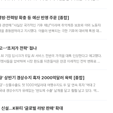
키울 것이라며 세금이 아닌 공급이 근본적인 처방이라고 전면 반박했다.
방·전력망 확충 등 예산 반영 주문 [종합]
과 관련해 "사실상 국가적인 기후 재난"이라며 취약계층 보호와 야외 노동자
정력을 총동원하라고 지시했다. 아울러 반복되는 극한 기후에 대비해 폭염 대응
영하는 방안도 검토하라고 주문했다. 이 대통령은 이날 폭염·가뭄 대
예고⋯‘초저가 전략’ 접나
 AI 기업 딥시크가 6일 AI 서비스 전반의 가격을 대폭 인상한다고 예고했다.
 경쟁사들을 압박하며 시장 판도를 뒤흔들어온 만큼 이례적인 전략 변화로 평
 이날 공지를 통해 구체적인 인상 폭은 공개하지 않았지만 상당한 수
' 상반기 경상수지 흑자 2000억달러 육박 [종합]
급'⋯상품수출도 첫 1000억달러대 여행수지도 두 달 연속 흑자 '역대 2
국내 경상수지가 유례없는 '반도체 수출' 날개를 달고 훨훨 날고 있다. 역대
경상수지 뿐 아니라 상반기 경상수지 흑자도 2000억달러에 근접하며 사상 최
신설…K뷰티 ‘글로벌 라방 판매’ 확대