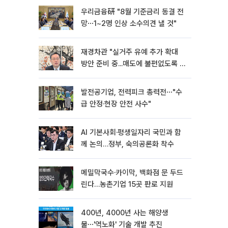
우리금융硏 "8월 기준금리 동결 전
망⋯1~2명 인상 소수의견 낼 것"
재경차관 "실거주 유예 추가 확대
방안 준비 중...매도에 불편없도록 노
력"
발전공기업, 전력피크 총력전⋯"수
급 안정·현장 안전 사수"
AI 기본사회·평생일자리 국민과 함
께 논의…정부, 숙의공론화 착수
메밀막국수·카이막, 백화점 문 두드
린다…농촌기업 15곳 판로 지원
400년, 4000년 사는 해양생
물⋯'역노화' 기술 개발 추진