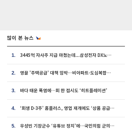
많이 본 뉴스
3445억 자사주 지급 마쳤는데...삼성전자 DX노조, 뒤늦은 '떼쓰기 집회'
1.
영끌 '주택공급' 대책 임박⋯비아파트·도심복합까지 총동원
2.
바다 태운 폭염에…회 한 접시도 ‘히트플레이션’
3.
‘회생 D-3주’ 홈플러스, 영업 재개에도 ‘상품 공급망’ 복구가 생존 관건
4.
우성빈 기장군수 ‘유튜브 정치’에…국민의힘 군의원들 집단 반발
5.