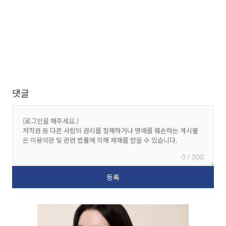
댓글
0 / 300