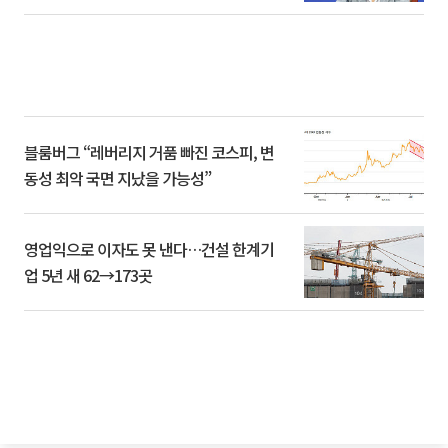
블룸버그 “레버리지 거품 빠진 코스피, 변
동성 최악 국면 지났을 가능성”
영업익으로 이자도 못 낸다…건설 한계기
업 5년 새 62→173곳