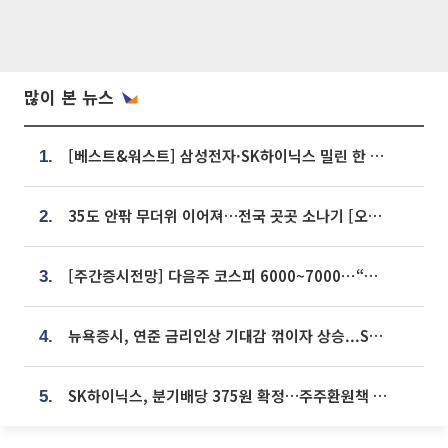
많이 본 뉴스
[베스트&워스트] 삼성전자·SK하이닉스 밀린 한 주…상상인증권은 85% 급등
1.
35도 안팎 무더위 이어져…전국 곳곳 소나기 [오늘 날씨]
2.
[주간증시전망] 다음주 코스피 6000~7000⋯“外人 수급은 정책이 변수”
3.
뉴욕증시, 연준 금리인상 기대감 꺾이자 상승...S&P500 사상 최고치 [종합]
4.
SK하이닉스, 분기배당 375원 확정…주주환원책 9월로 앞당겨 발표
5.