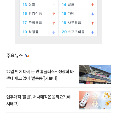
주요뉴스
22일 만에 다시 문 연 홈플러스…정상화 바
쁜데 재고 없어 ‘발동동’[가보니]
입추매직 '불발', 처서매직은 올까요? [해
시태그]