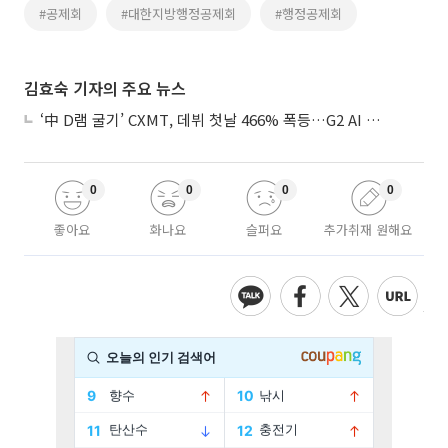
#공제회
#대한지방행정공제회
#행정공제회
김효숙 기자의 주요 뉴스
‘中 D램 굴기’ CXMT, 데뷔 첫날 466% 폭등…G2 AI 패권 ‘쩐의 전쟁’
0
0
0
0
좋아요
화나요
슬퍼요
추가취재 원해요