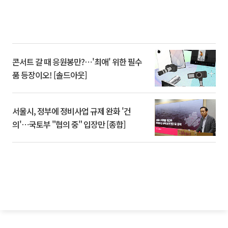
콘서트 갈 때 응원봉만?⋯'최애' 위한 필수
품 등장이오! [솔드아웃]
서울시, 정부에 정비사업 규제 완화 '건
의'⋯국토부 "협의 중" 입장만 [종합]