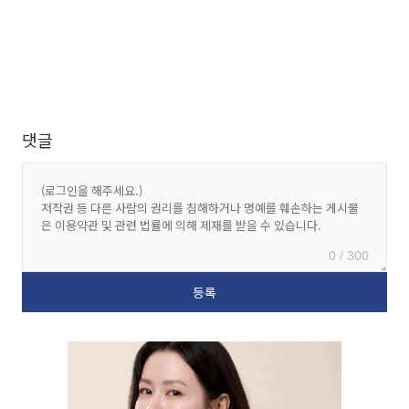
댓글
0 / 300