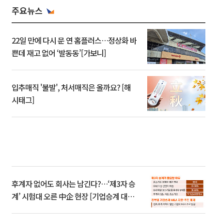
주요뉴스
22일 만에 다시 문 연 홈플러스…정상화 바
쁜데 재고 없어 ‘발동동’[가보니]
입추매직 '불발', 처서매직은 올까요? [해
시태그]
후계자 없어도 회사는 남긴다?…‘제3자 승
계’ 시험대 오른 中企 현장 [기업승계 대전
환]