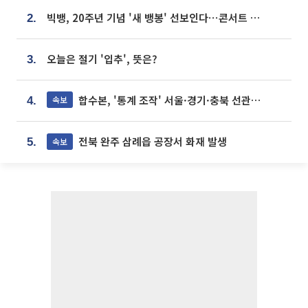
빅뱅, 20주년 기념 '새 뱅봉' 선보인다⋯콘서트 앞두고 팝업 개최
2.
오늘은 절기 '입추', 뜻은?
3.
합수본, '통계 조작' 서울·경기·충북 선관위 등 추가 압수수색
속보
4.
전북 완주 삼례읍 공장서 화재 발생
속보
5.