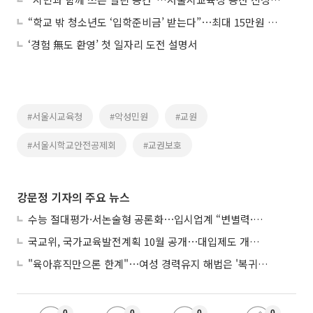
“학교 밖 청소년도 ‘입학준비금’ 받는다”⋯최대 15만원 지원
‘경험 無도 환영’ 첫 일자리 도전 설명서
#서울시교육청
#악성민원
#교원
#서울시학교안전공제회
#교권보호
강문정 기자의 주요 뉴스
수능 절대평가·서논술형 공론화⋯입시업계 “변별력·사교육 대책 먼저”
국교위, 국가교육발전계획 10월 공개⋯대입제도 개편 공론화 추진
"육아휴직만으론 한계"⋯여성 경력유지 해법은 '복귀 후 유연근무’
0
0
0
0