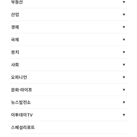
부동산
산업
경제
국제
정치
사회
오피니언
문화·라이프
뉴스발전소
이투데이TV
스페셜리포트