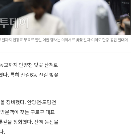
7일까지 입장료 무료로 열린 이번 행사는 여의서로 벚꽃 길과 여의도 한강 공원 일대에
목동교까지 안양천 벚꽃 산책로
획했다. 특히 신길6동 신길 벚꽃
경을 정비했다. 안양천‧도림천
 방문객이 찾는 구로구 대표
황톳길을 정화했다. 산책 동선을
다.