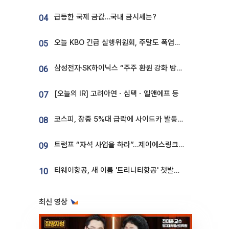
급등한 국제 금값…국내 금시세는?
04
오늘 KBO 긴급 실행위원회, 주말도 폭염취소 될까
05
삼성전자·SK하이닉스 “주주 환원 강화 방안 마련”
06
[오늘의 IR] 고려아연ㆍ심텍ㆍ엘앤에프 등
07
코스피, 장중 5%대 급락에 사이드카 발동…삼성·SK 동반 폭락
08
트럼프 “자석 사업을 하라”…제이에스링크, 비중국 영구자석 공급망 구축 속도
09
티웨이항공, 새 이름 '트리니티항공' 첫발…SSC 전략 본격화
10
최신 영상