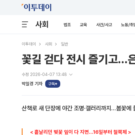
사회
법조
교육
사건/사고
노동/취
이투데이
사회
일반
꽃길 걷다 전시 즐기고…은
수정 2026-04-07 13:48
박일경 기자
구독
산책로 새 단장에 야간 조명‧갤러리까지…봄꽃에 
< 흩날리던 벚꽃 잎이 다 지면…16일부터 철쭉제 >