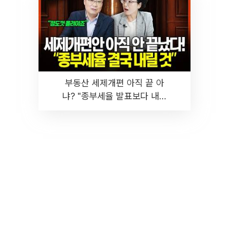
부동산 세제개편 아직 끝 아
냐? "종부세율 발표보다 내릴
것" 장기거주·양도세 전망 I 집
땅지성 I 김인만, 진미윤