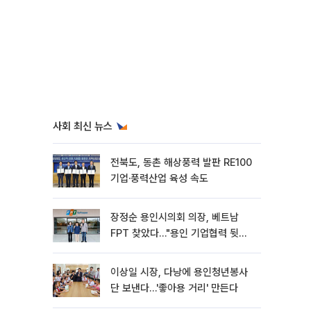
사회 최신 뉴스
전북도, 동촌 해상풍력 발판 RE100
기업·풍력산업 육성 속도
장정순 용인시의회 의장, 베트남
FPT 찾았다…"용인 기업협력 뒷받
침"
이상일 시장, 다낭에 용인청년봉사
단 보낸다…'좋아용 거리' 만든다