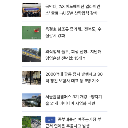
국민대, ‘AX 이노베이션 얼라이언
스’ 출범⋯AI·SW 산학협력 강화
옥정호 남조류 증가세…전북도, 수
질감시 강화
외식업체 놀부, 회생 신청…지난해
영업손실 전년比 15배↑
2000억대 깡통 증서 발행하고 30
억 챙긴 보험사 대표 등 6명 기소
서울퀀텀캠퍼스 3기 개강⋯양자기
술 21개 아이디어 사업화 지원
중부내륙선 여주분기점 부
속보
근서 연이은 추돌사고 발생