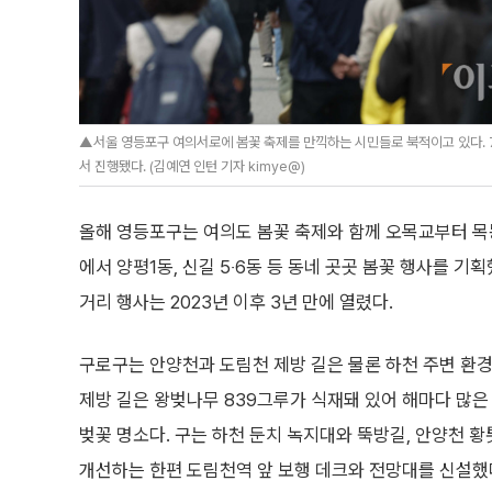
▲서울 영등포구 여의서로에 봄꽃 축제를 만끽하는 시민들로 북적이고 있다. 
서 진행됐다. (김예연 인턴 기자 kimye@)
올해 영등포구는 여의도 봄꽃 축제와 함께 오목교부터 
에서 양평1동, 신길 5‧6동 등 동네 곳곳 봄꽃 행사를 기
거리 행사는 2023년 이후 3년 만에 열렸다.
구로구는 안양천과 도림천 제방 길은 물론 하천 주변 환
제방 길은 왕벚나무 839그루가 식재돼 있어 해마다 많은
벚꽃 명소다. 구는 하천 둔치 녹지대와 뚝방길, 안양천 
개선하는 한편 도림천역 앞 보행 데크와 전망대를 신설했