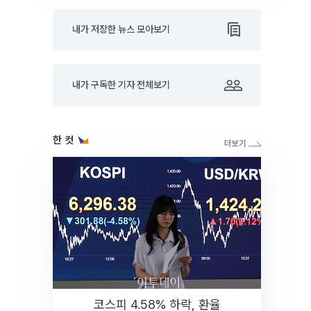
내가 저장한 뉴스 모아보기
내가 구독한 기자 전체보기
한 컷
코스피 4.58% 하락, 환율