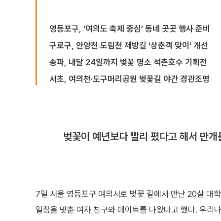
영등포구, ‘여의도 축제 중심’ 동네 곳곳 행사 준비
구로구, 안양천‧도림천 제방길 ‘상춘객 맞이’ 개선
송파, 내달 24일까지 벚꽃 명소 석촌호수 기획전
서초, 여의천·도구머리공원 벚꽃길 야간 경관조명
벚꽃이 예년보다 빨리 폈다고 해서 만개
7일 서울 영등포구 여의서로 벚꽃 길에서 만난 20살 대
일정을 맞춘 여자 친구와 데이트를 나왔다고 했다. 우리나