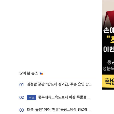
많이 본 뉴스
김정관 장관 “반도체 성과급, 주총 승인 받도록”…상법·자본시장법 개정 시사
01
중부내륙고속도로서 미상 폭발물 발견
02
속보
태풍 '돌핀' 이어 '찬홈' 등장…예상 경로에 한국 '한숨'
03