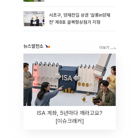
서초구, 양재천길 상권 ‘살롱in양재
천’ 제8호 골목형상점가 지정
뉴스발전소
ISA 계좌, 5년마다 깨라고요?
[이슈크래커]