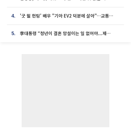
'굿 윌 헌팅' 배우 "기아 EV2 덕분에 살아"…교통사고 후 안전성 극찬
4.
李대통령 “청년이 결혼 망설이는 일 없어야...제도상 불이익 조사”
5.