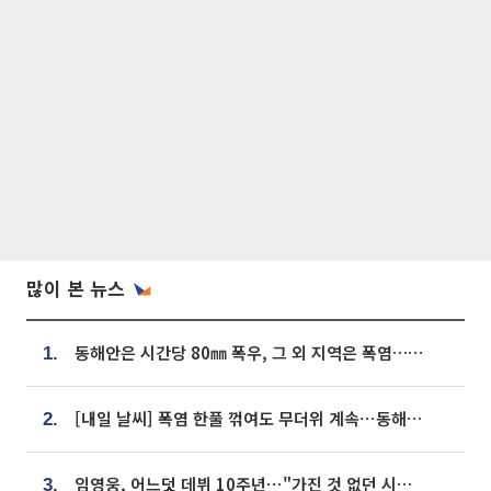
많이 본 뉴스
동해안은 시간당 80㎜ 폭우, 그 외 지역은 폭염…‘극과 극 날씨’
1.
[내일 날씨] 폭염 한풀 꺾여도 무더위 계속⋯동해안 이틀 연속 비
2.
임영웅, 어느덧 데뷔 10주년⋯"가진 것 없던 시절, 내 앞엔 20명의 팬뿐"
3.