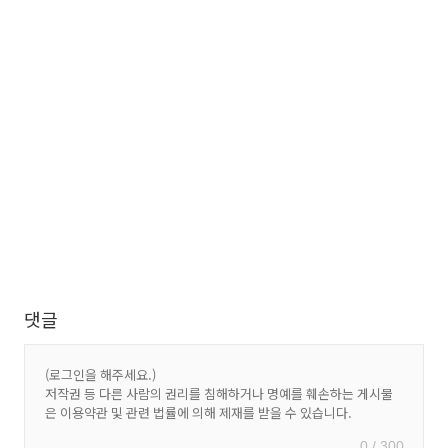
댓글
0 / 300