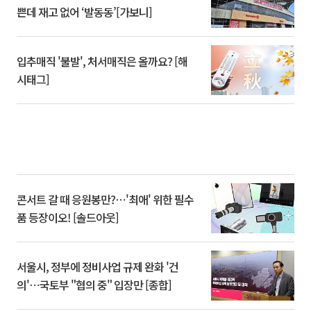
쁜데 재고 없어 ‘발동동’[가보니]
입추매직 '불발', 처서매직은 올까요? [해
시태그]
콘서트 갈 때 응원봉만?⋯'최애' 위한 필수
품 등장이오! [솔드아웃]
서울시, 정부에 정비사업 규제 완화 '건
의'⋯국토부 "협의 중" 입장만 [종합]