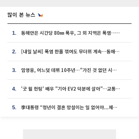
많이 본 뉴스
동해안은 시간당 80㎜ 폭우, 그 외 지역은 폭염…‘극과 극 날씨’
1.
[내일 날씨] 폭염 한풀 꺾여도 무더위 계속⋯동해안 이틀 연속 비
2.
임영웅, 어느덧 데뷔 10주년⋯"가진 것 없던 시절, 내 앞엔 20명의 팬뿐"
3.
'굿 윌 헌팅' 배우 "기아 EV2 덕분에 살아"…교통사고 후 안전성 극찬
4.
李대통령 “청년이 결혼 망설이는 일 없어야...제도상 불이익 조사”
5.