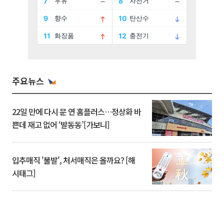
주요뉴스
22일 만에 다시 문 연 홈플러스…정상화 바
쁜데 재고 없어 ‘발동동’[가보니]
입추매직 '불발', 처서매직은 올까요? [해
시태그]