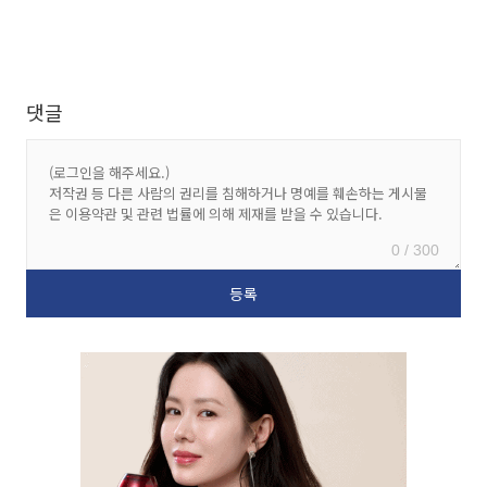
댓글
0 / 300