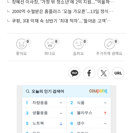
장혜선 이사장, ‘가정 밖 청소년’에 2억 지원...“억울하고 아파도 단단해지길”
2000억 수혈받은 홈플러스 ‘오늘 가오픈’...13일 정식 개장 시험대
쿠팡, 3대 악재 속 상반기 ‘최대 적자’...‘돌아온 고객’에 수익성 반등 주목
0
0
0
0
좋아요
화나요
슬퍼요
추가취재 원해요