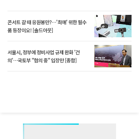
콘서트 갈 때 응원봉만?⋯'최애' 위한 필수
품 등장이오! [솔드아웃]
서울시, 정부에 정비사업 규제 완화 '건
의'⋯국토부 "협의 중" 입장만 [종합]