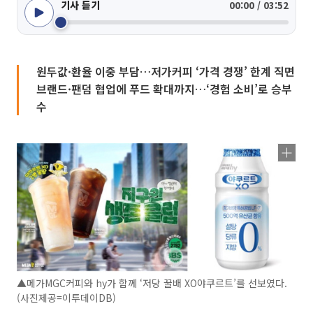
기사 듣기
00:00 / 03:52
원두값·환율 이중 부담…저가커피 ‘가격 경쟁’ 한계 직면
브랜드·팬덤 협업에 푸드 확대까지…‘경험 소비’로 승부
수
▲메가MGC커피와 hy가 함께 ‘저당 꿀배 XO야쿠르트’를 선보였다.
(사진제공=이투데이DB)