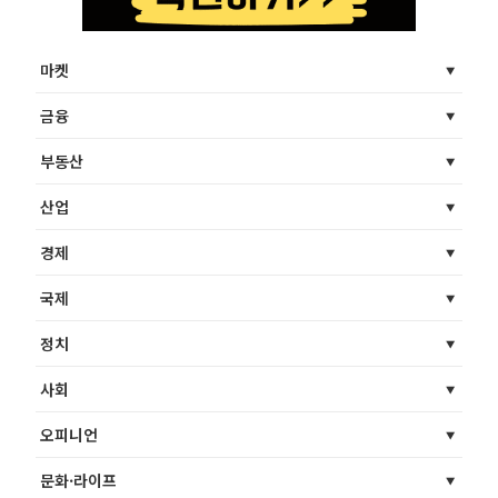
마켓
금융
부동산
산업
경제
국제
정치
사회
오피니언
문화·라이프