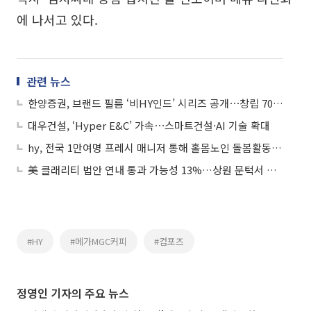
에 나서고 있다.
관련 뉴스
한양증권, 브랜드 필름 ‘비HY인드’ 시리즈 공개⋯창립 70주년 기념
대우건설, ‘Hyper E&C’ 가속⋯스마트건설·AI 기술 확대
hy, 전국 1만여명 프레시 매니저 통해 홀몸노인 돌봄활동 확대
美 클래리티 법안 연내 통과 가능성 13%…상원 문턱서 제동
#HY
#메가MGC커피
#컴포즈
정영인 기자의 주요 뉴스