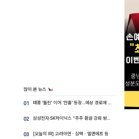
많이 본 뉴스
태풍 '돌핀' 이어 '찬홈' 등장…예상 경로에 한국 '한숨'
01
삼성전자·SK하이닉스 “주주 환원 강화 방안 마련”
02
[오늘의 IR] 고려아연ㆍ심텍ㆍ엘앤에프 등
03