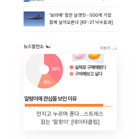
21 낙수효과]
'보라매' 힘찬 날갯짓⋯500개 기업
함께 날아오른다 [KF-21 낙수효과]
뉴스발전소
만지고 누르며 푼다…스트레스
잡는 '말랑이' [데이터클립]