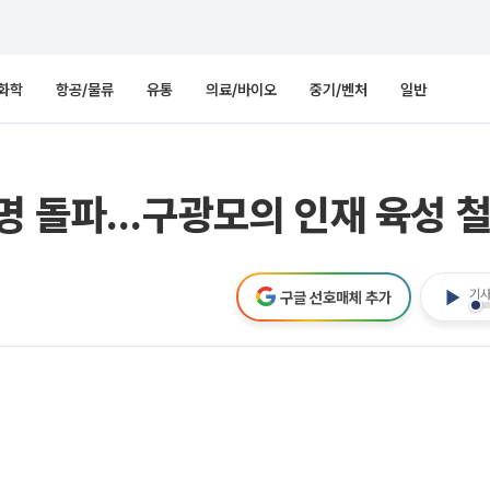
화학
항공/물류
유통
의료/바이오
중기/벤처
일반
 명 돌파…구광모의 인재 육성 
기사
구글 선호매체 추가