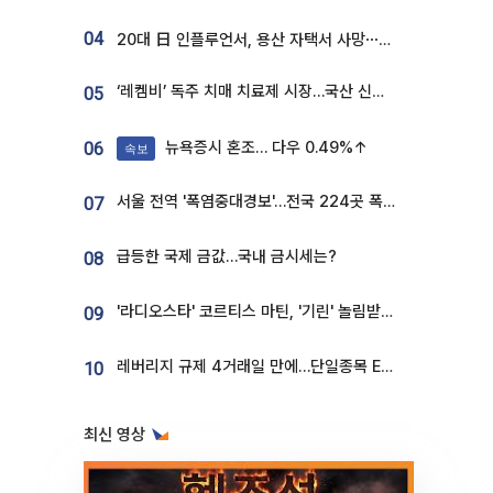
04
20대 日 인플루언서, 용산 자택서 사망⋯SNS 라방 중 숨져
‘레켐비’ 독주 치매 치료제 시장…국산 신약 등장하나
05
뉴욕증시 혼조… 다우 0.49%↑
06
속보
서울 전역 '폭염중대경보'…전국 224곳 폭염특보
07
급등한 국제 금값…국내 금시세는?
08
'라디오스타' 코르티스 마틴, '기린' 놀림받던 190.5cm…"명품쇼 빛낸 모델핏"
09
레버리지 규제 4거래일 만에…단일종목 ETF 거래대금 '13분의 1' 급감
10
최신 영상