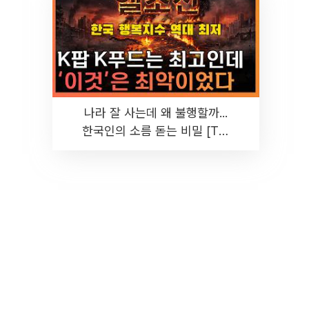
나라 잘 사는데 왜 불행할까...
한국인의 소름 돋는 비밀 [T같
은F]