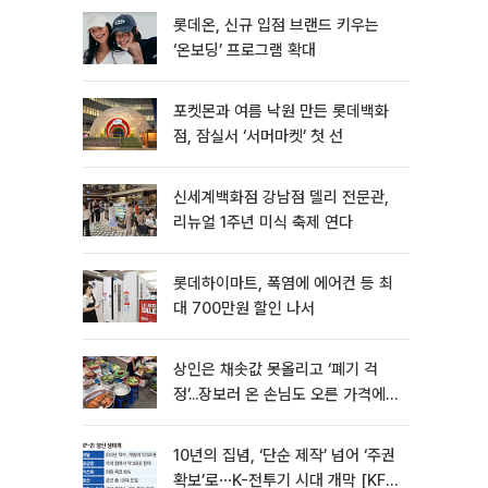
롯데온, 신규 입점 브랜드 키우는
‘온보딩’ 프로그램 확대
포켓몬과 여름 낙원 만든 롯데백화
점, 잠실서 ‘서머마켓’ 첫 선
신세계백화점 강남점 델리 전문관,
리뉴얼 1주년 미식 축제 연다
롯데하이마트, 폭염에 에어컨 등 최
대 700만원 할인 나서
상인은 채솟값 못올리고 ‘폐기 걱
정’...장보러 온 손님도 오른 가격에
한숨[뉴노멀 된 히트플레이션]
10년의 집념, ‘단순 제작’ 넘어 ‘주권
확보’로⋯K-전투기 시대 개막 [KF-