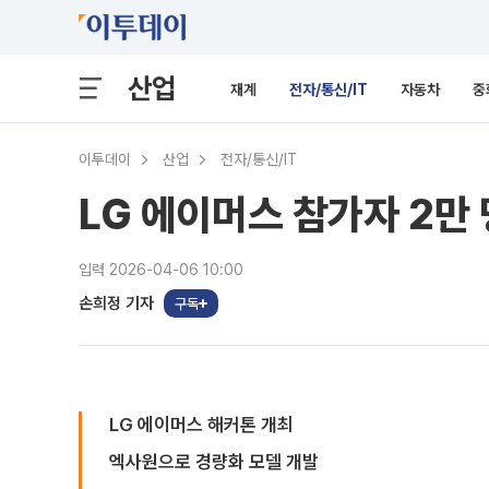
산업
재계
전자/통신/IT
자동차
중
이투데이
산업
전자/통신/IT
LG 에이머스 참가자 2만
입력 2026-04-06 10:00
손희정 기자
구독
LG 에이머스 해커톤 개최
엑사원으로 경량화 모델 개발