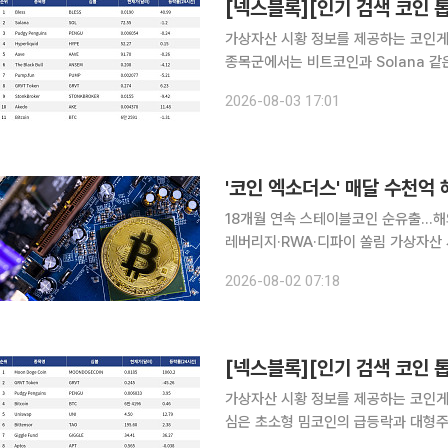
가상자산 시황 정보를 제공하는 코인게코(
종목군에서는 비트코인과 Solana 같
성격의 중소형 종목으로 투자자 관심이 옮겨가는 흐름이 두
2026-08-03 17:01
Bless는 24시간 동안 40.99% 오
'코인 엑소더스' 매달 수천억 
18개월 연속 스테이블코인 순유출…해
레버리지·RWA·디파이 쏠림 가상자산 시장이 조정을 받고 있는 가운데서도 국내 투자자들의 스테이
블코인은 매달 수천억원씩 해외 거래소
2026-08-02 07:18
없는 고위험 파생상품과 실물연계자산(R
가상자산 시황 정보를 제공하는 코인게코(
심은 초소형 밈코인의 급등락과 대형주 
등 테마형 종목으로 동시에 분산되는 양상을 보였다. 가장 강한 주목을 