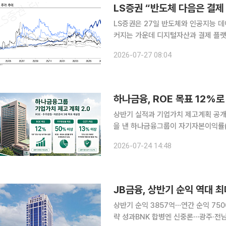
LS증권 “반도체 다음은 결제
LS증권은 27일 반도체와 인공지능 데
커지는 가운데 디지털자산과 결제 플랫
밸류에이션 부담이 낮아진 상황에서 정
2026-07-27 08:04
이다. 이날 LS증권 ‘결제 플랫폼: 정
하나금융, ROE 목표 12%
상반기 실적과 기업가치 제고계획 공개CET1 목
을 낸 하나금융그룹이 자기자본이익률(RO
를 초과하는 자본은 주주환원 재원으로
2026-07-24 14:48
지속적인 ROE 제고와 함께 기업가치
JB금융, 상반기 순익 역대 최
상반기 순익 3857억⋯연간 순익 75
략 성과BNK 합병엔 신중론⋯광주·전남 반도체 금융 TF 가동