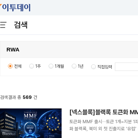
검색
전체
1주
1개월
1년
직접입력
검색결과 총
569
건
[넥스블록]블랙록 토큰화 MM
토큰화 MMF 출시∙∙∙토큰 1개=지분 
화 블랙록, 북미 외 첫 진출지로 ‘유럽’ 선
유럽 내 출시 ‘속속’∙∙∙토큰화 국채 시장 입지 강화 전략 블랙록이 