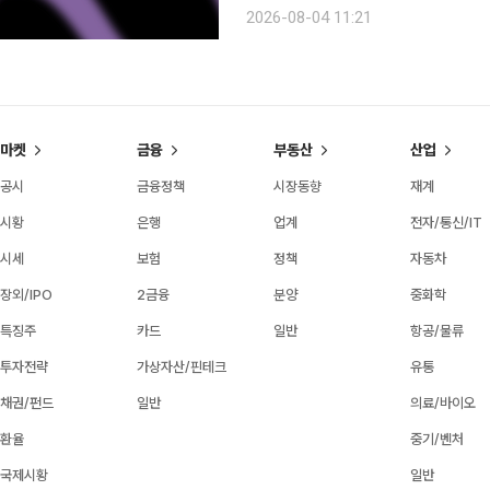
은행과 증권사, 스테이블코인 컨소시엄
2026-08-04 11:21
논의에 크로스체인 인프라 역량을 접목
마켓
금융
부동산
산업
공시
금융정책
시장동향
재계
시황
은행
업계
전자/통신/IT
시세
보험
정책
자동차
장외/IPO
2금융
분양
중화학
특징주
카드
일반
항공/물류
투자전략
가상자산/핀테크
유통
채권/펀드
일반
의료/바이오
환율
중기/벤처
국제시황
일반