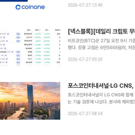
상자산 무기한 선물을 선보인 비트멕스
2026-07-27 13:49
결정했다. 국내에서도 후발주자로 출발
비트코인(BTC)은 27일 오전 9시 기
했다. 장중 고점은 6만5555달러, 
보인 가운데 시가총액 상위 100위 가
2026-07-27 09:20
자산이 강세를 나타냈다. 
포스코인터내셔널·LG CNS,
포스코인터내셔널이 LG CNS와 함께
는 기술 검증에 나섰다. 본사와 해외
산으로 전환하는 한편, AI로 무역서류를
2026-07-27 08:34
코인터내셔널은 실제 글로벌 거래 환경