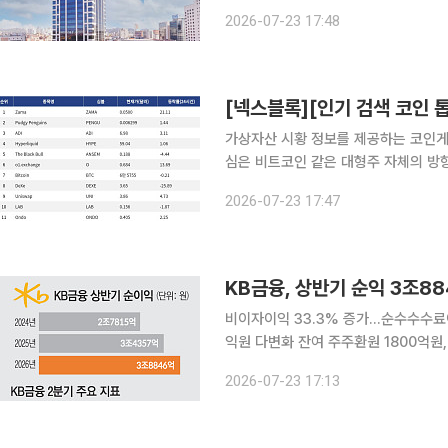
역대 최대 실적을 달성했다. 이자이익
2026-07-23 17:48
간 가운데 사상 최대 규모의 분기배당과
가상자산 시황 정보를 제공하는 코인게코(
심은 비트코인 같은 대형주 자체의 방향
그리고 단기 변동성이 큰 중소형 알트코인으로 분산되는 
2026-07-23 17:47
하이퍼리퀴드와 41위 Ondo가 동시
KB금융, 상반기 순익 3조88
비이자이익 33.3% 증가…순수수수료이익
익원 다변화 잔여 주주환원 1800억원, 추가 자사주·결
한 비은행 부문의 성장에 힘입어 반기
2026-07-23 17:13
유지된 가운데 자본시장 호조로 수수료