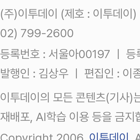
(주)이투데이 (제호 : 이투데이
02) 799-2600
등록번호 : 서울아00197 ㅣ 등록일
발행인 : 김상우 ㅣ 편집인 : 
이투데이의 모든 콘텐츠(기사)는
재배포, AI학습 이용 등을 금지
Copyright 2006.
이투데이
.