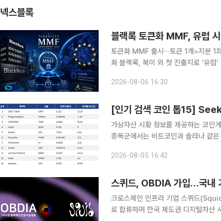
넥스블록
블랙록 토큰화 MMF, 유럽 
토큰화 MMF 출시∙∙∙토큰 1개=지분 
화 블랙록, 북미 외 첫 진출지로 ‘유럽’ 선
유럽 내 출시 ‘속속’∙∙∙토큰화 국채 시장 입지 강화 전략 블랙록이 
2026-08-06 16:30
인 시장에서의 입지를 강화한다
가상자산 시황 정보를 제공하는 코인게코(
종목군에서는 비트코인과 솔라나 같은
(RWA), 밈코인 플랫폼, 크로스체인
2026-08-05 16:42
방향성을 확인하는 기준 자산 역할을 하
스퀴드, OBDIA 가입…국내
크로스체인 인프라 기업 스퀴드(Squi
로 합류하며 한국 제도권 디지털자산 시장 공략을 본격화한다