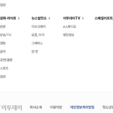
일반
문화·라이프
뉴스발전소
이투데이TV
스페셜리포트
관광
이슈크래커
e스튜디오
방송/TV
요즘, 이거
랭킹영상
영화
그래픽스
음악
한 컷
공연/출판
스포츠
일반
회사소개
이용약관
개인정보처리방침
청소년