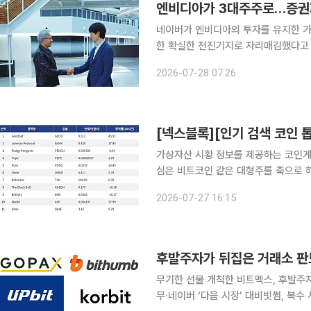
엔비디아가 3대주주로…증권가
네이버가 엔비디아의 투자를 유지한 가
한 확실한 전진기지로 자리매김했다고 평가했다. 28일 금융감독원 전자공시
네이버는 엔비디아를 대상으로 1조48
2026-07-28 07:26
투자 완료 시 엔비디아는 네이버 지분 
가상자산 시황 정보를 제공하는 코인게코(
심은 비트코인 같은 대형주를 축으로 하
르게 확산되는 흐름을 보였다. 가장 눈에 띄는 축은 비트코인이다. 비트코인은 24시간 동안 1.56%
2026-07-27 16:15
올랐고 가격은 6만5377달러를 기록
후발주자가 뒤집은 거래소 판
무기한 선물 개척한 비트멕스, 후발주
무·네이버 ‘다음 시장’ 대비빗썸, 복수 사업