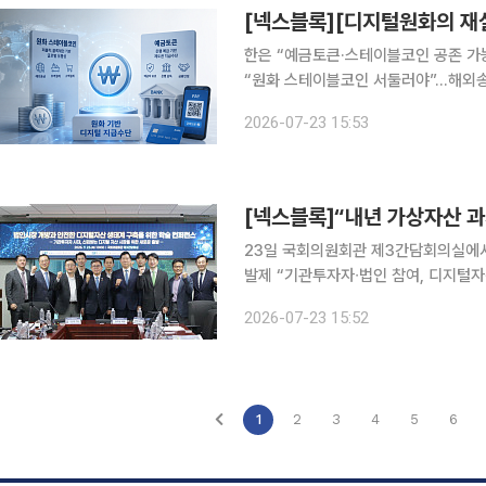
한은 “예금토큰·스테이블코인 공존 가
“원화 스테이블코인 서둘러야”…해외송
심 쟁점…디지털 원화 인프라 역할 분담 과제 원화 기반 디지털 지급수단을 둘러싼 
2026-07-23 15:53
고 있다. 한쪽에서는 달러 스테이블코
[넥스블록]“내년 가상자산 과
23일 국회의원회관 제3간담회의실에서 
발제 “기관투자자∙법인 참여, 디지털자
검증으로 시장 확대해야” 디지털자산 시장은 개인 중심의 투자 시장을 넘어 법인과 기관투자자가 함
2026-07-23 15:52
께하는 시장으로 진화하고 있다. 법인의
1
2
3
4
5
6