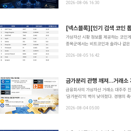
2026-08-06 16:30
인 시장에서의 입지를 강화한다
가상자산 시황 정보를 제공하는 코인게코(
종목군에서는 비트코인과 솔라나 같은
(RWA), 밈코인 플랫폼, 크로스체인
2026-08-05 16:42
방향성을 확인하는 기준 자산 역할을 하
금융회사의 가상자산 거래소 대주주 
'금가분리'의 벽이 낮아졌다. 경쟁의
과 토큰증권(STO), 실물연계자산(R
2026-08-04 05:00
못한 금융그룹들이 펀드와 블록체인 인