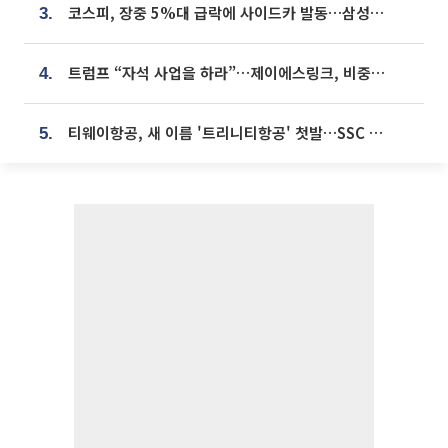
코스피, 장중 5%대 급락에 사이드카 발동…삼성·SK 동반 폭락
3.
트럼프 “자석 사업을 하라”…제이에스링크, 비중국 영구자석 공급망 구축 속도
4.
티웨이항공, 새 이름 '트리니티항공' 첫발…SSC 전략 본격화
5.