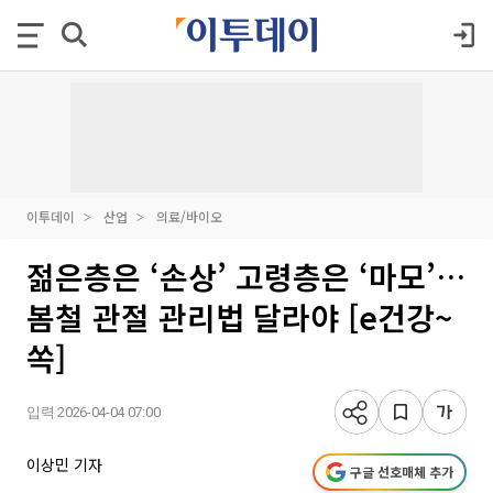
이투데이
산업
의료/바이오
젊은층은 ‘손상’ 고령층은 ‘마모’…
봄철 관절 관리법 달라야 [e건강~
쏙]
입력 2026-04-04 07:00
이상민 기자
구글 선호매체 추가