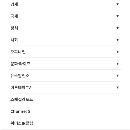
경제
국제
정치
사회
오피니언
문화·라이프
뉴스발전소
이투데이TV
스페셜리포트
Channel 5
위너스IR클럽