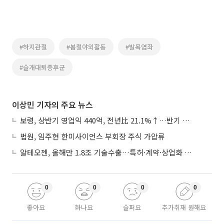
#하지관절
#봄철야외활동
#발목염좌
#슬개대퇴증후군
이상민 기자의 주요 뉴스
보령, 상반기 영업익 440억, 전년比 21.1%↑…반기 역대 최대
법원, 임주현 한미사이언스 부회장 주식 가압류
알테오젠, 올해만 1.8조 기술수출…특허·계약·상업화 ‘삼박자’
0
0
0
0
좋아요
화나요
슬퍼요
추가취재 원해요