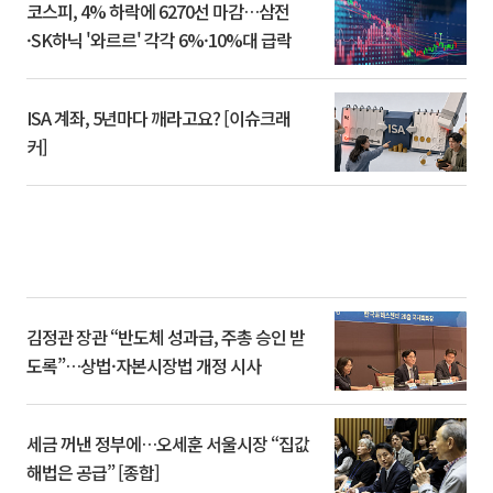
코스피, 4% 하락에 6270선 마감…삼전
·SK하닉 '와르르' 각각 6%·10%대 급락
ISA 계좌, 5년마다 깨라고요? [이슈크래
커]
김정관 장관 “반도체 성과급, 주총 승인 받
도록”…상법·자본시장법 개정 시사
세금 꺼낸 정부에…오세훈 서울시장 “집값
해법은 공급” [종합]