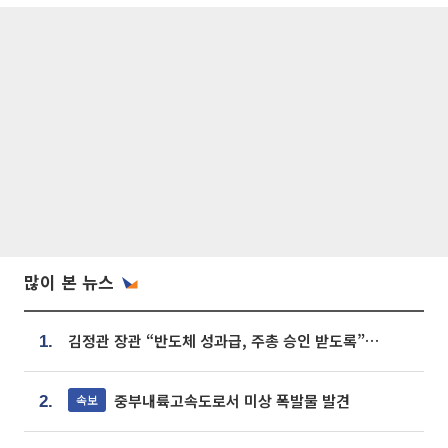
많이 본 뉴스
김정관 장관 “반도체 성과급, 주총 승인 받도록”…상법·자본시장법 개정 시사
1.
중부내륙고속도로서 미상 폭발물 발견
속보
2.