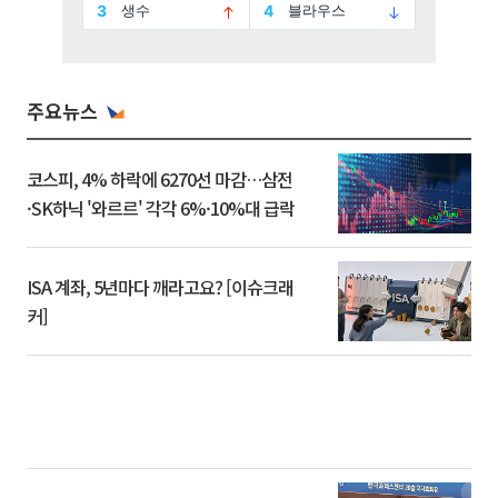
주요뉴스
코스피, 4% 하락에 6270선 마감…삼전
·SK하닉 '와르르' 각각 6%·10%대 급락
ISA 계좌, 5년마다 깨라고요? [이슈크래
커]