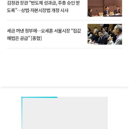
김정관 장관 “반도체 성과급, 주총 승인 받
도록”…상법·자본시장법 개정 시사
세금 꺼낸 정부에…오세훈 서울시장 “집값
해법은 공급” [종합]