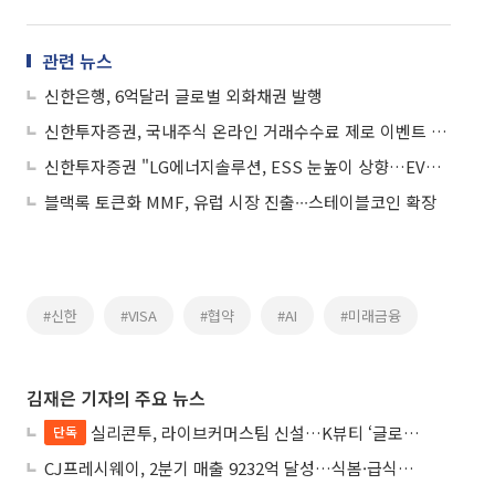
관련 뉴스
신한은행, 6억달러 글로벌 외화채권 발행
신한투자증권, 국내주식 온라인 거래수수료 제로 이벤트 실시
신한투자증권 "LG에너지솔루션, ESS 눈높이 상향…EV는 상저하고 흐름"
블랙록 토큰화 MMF, 유럽 시장 진출∙∙∙스테이블코인 확장
#신한
#VISA
#협약
#AI
#미래금융
김재은 기자의 주요 뉴스
실리콘투, 라이브커머스팀 신설…K뷰티 ‘글로벌 라방 판매’ 확대
단독
CJ프레시웨이, 2분기 매출 9232억 달성…식봄·급식사업 성장