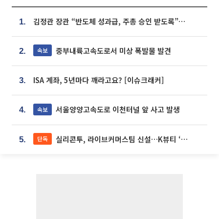
김정관 장관 “반도체 성과급, 주총 승인 받도록”…상법·자본시장법 개정 시사
1.
중부내륙고속도로서 미상 폭발물 발견
속보
2.
ISA 계좌, 5년마다 깨라고요? [이슈크래커]
3.
서울양양고속도로 이천터널 앞 사고 발생
속보
4.
실리콘투, 라이브커머스팀 신설…K뷰티 ‘글로벌 판매망’ 확대[K뷰티 라방戰]
단독
5.