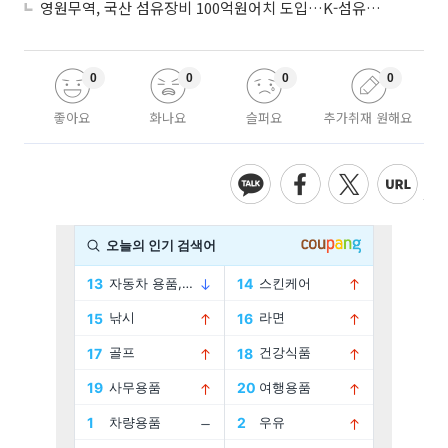
영원무역, 국산 섬유장비 100억원어치 도입…K-섬유 상생 강화
0
0
0
0
좋아요
화나요
슬퍼요
추가취재 원해요