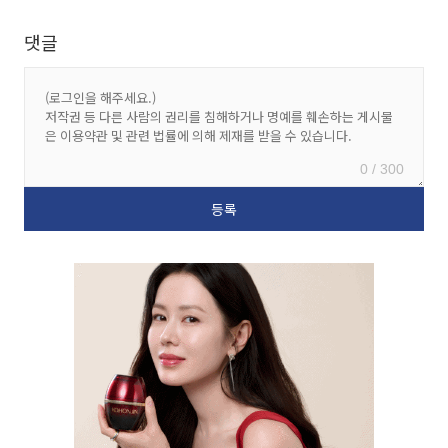
댓글
0 / 300