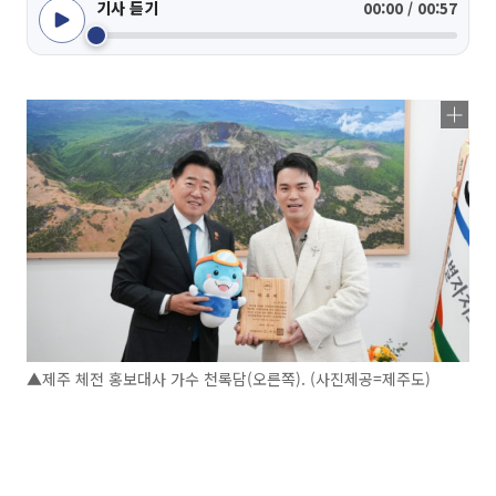
기사 듣기
00:00 / 00:57
▲제주 체전 홍보대사 가수 천록담(오른쪽). (사진제공=제주도)