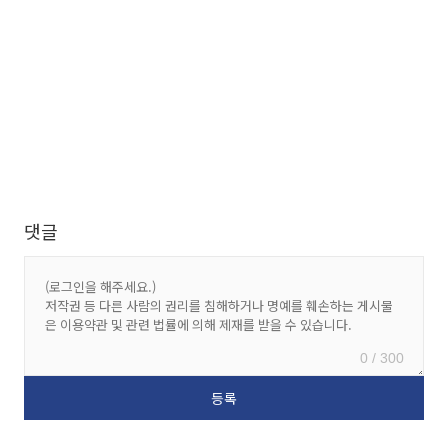
댓글
0 / 300