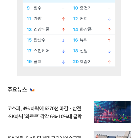
주요뉴스
코스피, 4% 하락에 6270선 마감…삼전
·SK하닉 '와르르' 각각 6%·10%대 급락
ISA 계좌, 5년마다 깨라고요? [이슈크래