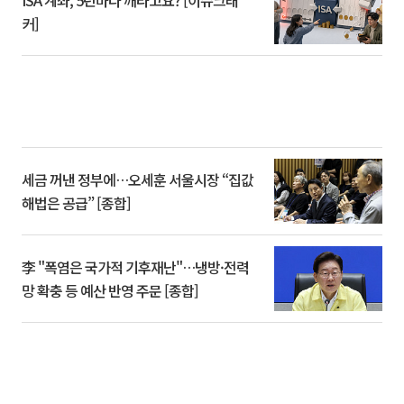
커]
세금 꺼낸 정부에…오세훈 서울시장 “집값
해법은 공급” [종합]
李 "폭염은 국가적 기후재난"…냉방·전력
망 확충 등 예산 반영 주문 [종합]