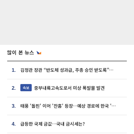
많이 본 뉴스
김정관 장관 “반도체 성과급, 주총 승인 받도록”…상법·자본시장법 개정 시사
1.
중부내륙고속도로서 미상 폭발물 발견
속보
2.
태풍 '돌핀' 이어 '찬홈' 등장…예상 경로에 한국 '한숨'
3.
급등한 국제 금값…국내 금시세는?
4.