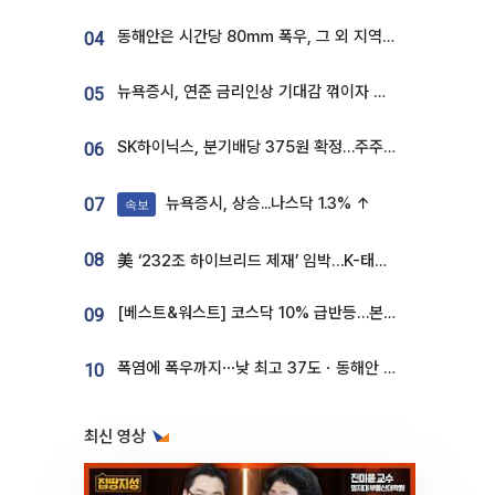
동해안은 시간당 80㎜ 폭우, 그 외 지역은 폭염…‘극과 극 날씨’
04
뉴욕증시, 연준 금리인상 기대감 꺾이자 상승...S&P500 사상 최고치 [종합]
05
SK하이닉스, 분기배당 375원 확정…주주환원책 9월로 앞당겨 발표
06
뉴욕증시, 상승...나스닥 1.3% ↑
07
속보
08
美 ‘232조 하이브리드 제재’ 임박…K-태양광, 불확실성 털고 날개 다나
[베스트&워스트] 코스닥 10% 급반등…본느, 최대주주 변경 기대에 270% 폭등
09
폭염에 폭우까지⋯낮 최고 37도ㆍ동해안 강한 비 [날씨]
10
최신 영상