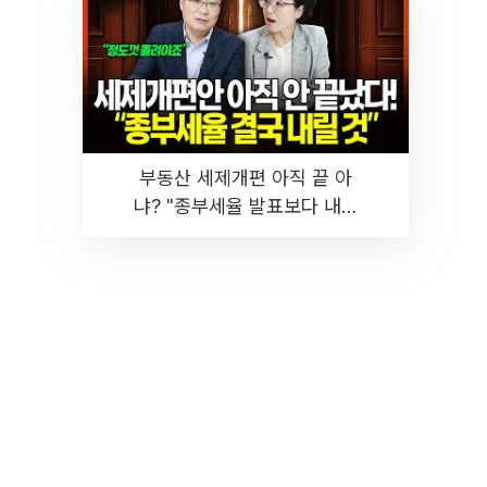
부동산 세제개편 아직 끝 아
냐? "종부세율 발표보다 내릴
것" 장기거주·양도세 전망 I 집
땅지성 I 김인만, 진미윤