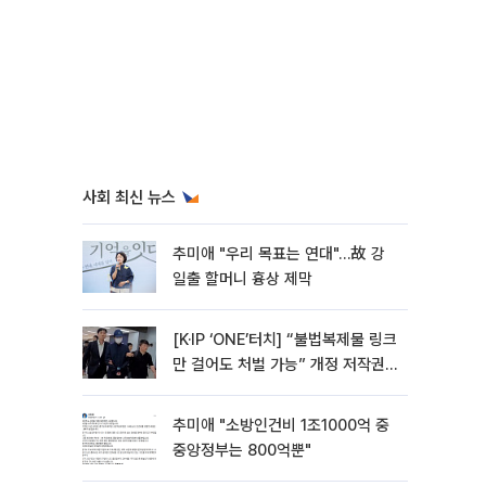
사회 최신 뉴스
추미애 "우리 목표는 연대"…故 강
일출 할머니 흉상 제막
[K·IP ‘ONE’터치] “불법복제물 링크
만 걸어도 처벌 가능” 개정 저작권
법 어떻게 바뀌었나
추미애 "소방인건비 1조1000억 중
중앙정부는 800억뿐"