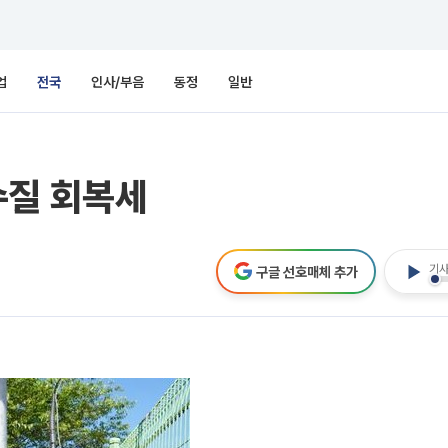
업
전국
인사/부음
동정
일반
수질 회복세
기사
구글 선호매체 추가