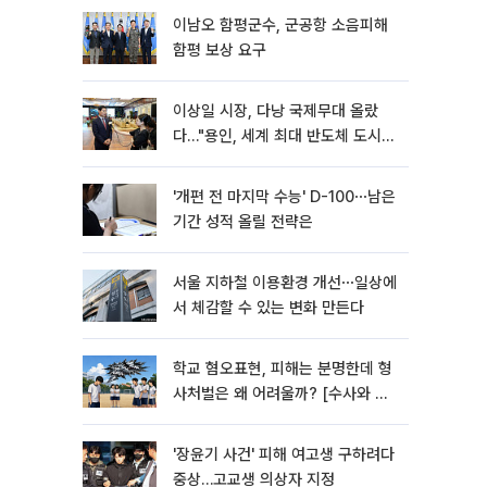
이남오 함평군수, 군공항 소음피해
함평 보상 요구
이상일 시장, 다낭 국제무대 올랐
다…"용인, 세계 최대 반도체 도시
된다"
'개편 전 마지막 수능' D-100⋯남은
기간 성적 올릴 전략은
서울 지하철 이용환경 개선⋯일상에
서 체감할 수 있는 변화 만든다
학교 혐오표현, 피해는 분명한데 형
사처벌은 왜 어려울까? [수사와 재
판]
'장윤기 사건' 피해 여고생 구하려다
중상…고교생 의상자 지정