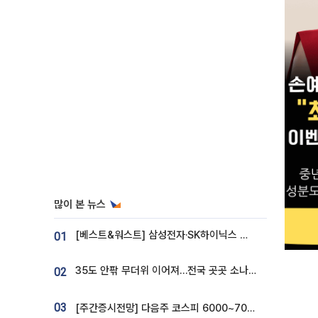
많이 본 뉴스
[베스트&워스트] 삼성전자·SK하이닉스 밀린 한 주…상상인증권은 85% 급등
01
35도 안팎 무더위 이어져…전국 곳곳 소나기 [오늘 날씨]
02
03
[주간증시전망] 다음주 코스피 6000~7000⋯“外人 수급은 정책이 변수”