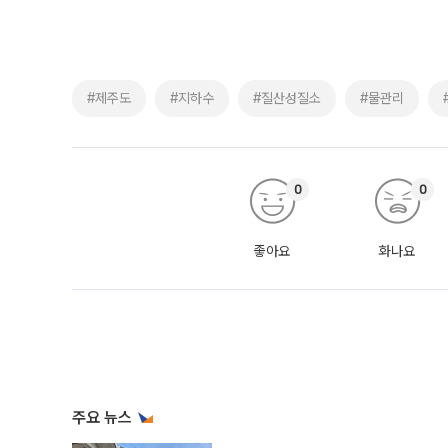
#제주도
#지하수
#질산성질소
#물관리
0
0
좋아요
화나요
주요 뉴스