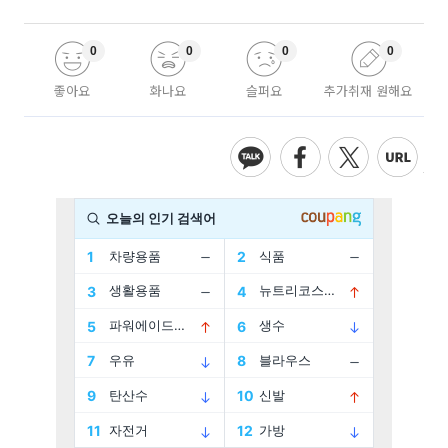
0
0
0
0
좋아요
화나요
슬퍼요
추가취재 원해요