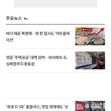
주요뉴스
바다 태운 폭염에…회 한 접시도 ‘히트플레
이션’
영끌 '주택공급' 대책 임박⋯비아파트·도
심복합까지 총동원
‘회생 D-3주’ 홈플러스, 영업 재개에도 ‘상