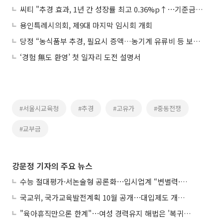
씨티 "추경 효과, 1년 간 성장률 최고 0.36%p↑⋯기준금리 7월 인상 가능성"
용인특례시의회, 제9대 마지막 임시회 개회
당정 “농식품부 추경, 필요시 증액…농기계 유류비 등 보완”
‘경험 無도 환영’ 첫 일자리 도전 설명서
#서울시교육청
#추경
#고유가
#중동전쟁
#교부금
강문정 기자의 주요 뉴스
수능 절대평가·서논술형 공론화⋯입시업계 “변별력·사교육 대책 먼저”
국교위, 국가교육발전계획 10월 공개⋯대입제도 개편 공론화 추진
"육아휴직만으론 한계"⋯여성 경력유지 해법은 '복귀 후 유연근무’