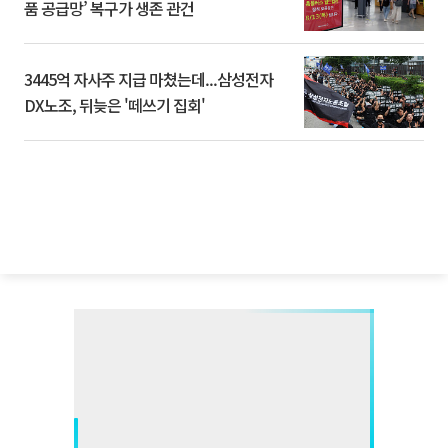
품 공급망’ 복구가 생존 관건
3445억 자사주 지급 마쳤는데...삼성전자
DX노조, 뒤늦은 '떼쓰기 집회'