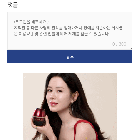
댓글
0 / 300