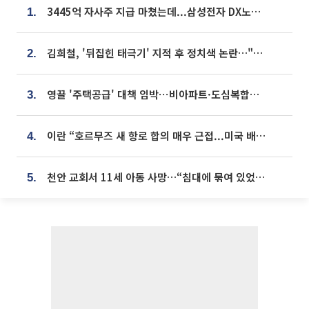
3445억 자사주 지급 마쳤는데...삼성전자 DX노조, 뒤늦은 '떼쓰기 집회'
1.
김희철, '뒤집힌 태극기' 지적 후 정치색 논란…"좌우 떠나 우리나라 국기"
2.
영끌 '주택공급' 대책 임박⋯비아파트·도심복합까지 총동원
3.
이란 “호르무즈 새 항로 합의 매우 근접...미국 배상 먼저”
4.
천안 교회서 11세 아동 사망…“침대에 묶여 있었다” 진술 확보
5.