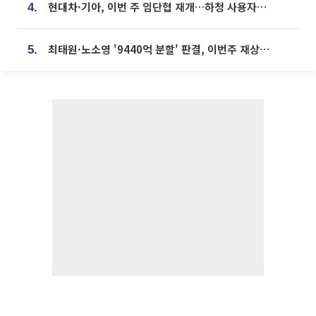
현대차·기아, 이번 주 임단협 재개…하청 사용자성 재심도 ‘변수’
4.
최태원·노소영 '9440억 분할' 판결, 이번주 재상고 여부 주목
5.