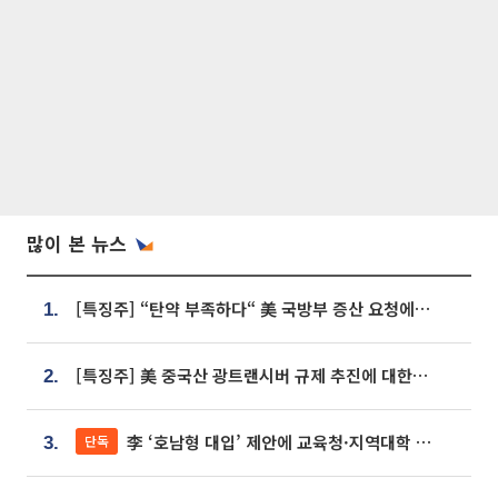
많이 본 뉴스
[특징주] “탄약 부족하다“ 美 국방부 증산 요청에⋯국내 방산주 급등세
1.
[특징주] 美 중국산 광트랜시버 규제 추진에 대한광통신 등 광통신株 강세
2.
李 ‘호남형 대입’ 제안에 교육청·지역대학 서·논술형 입시 연계 '착수'
단독
3.