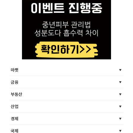
마켓
금융
부동산
산업
경제
국제