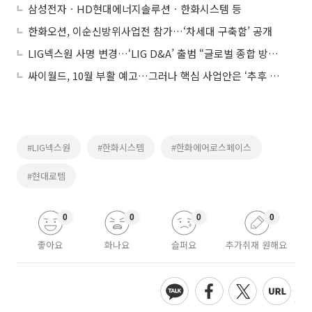
삼성전자ㆍHD현대에너지솔루션ㆍ한화시스템 등
한화오션, 이순신방위사업전 참가…‘차세대 구축함’ 공개
LIG넥스원 사명 변경…‘LIG D&A’ 출범 “글로벌 종합 방산업체 도약”
싸이월드, 10월 부활 예고…그러나 핵심 사업안은 ‘추후 공개’
#LIG넥스원
#한화시스템
#한화에어로스페이스
#현대로템
0
0
0
0
좋아요
화나요
슬퍼요
추가취재 원해요