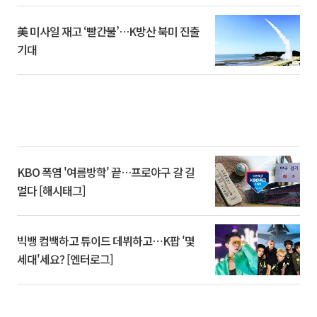
美 미사일 재고 ‘빨간불’…K방산 북미 진출
기대
KBO 폭염 '여름방학' 끝…프로야구 갈 길
멀다 [해시태그]
빅뱅 컴백하고 튜이드 데뷔하고⋯K팝 '몇
세대'세요? [엔터로그]