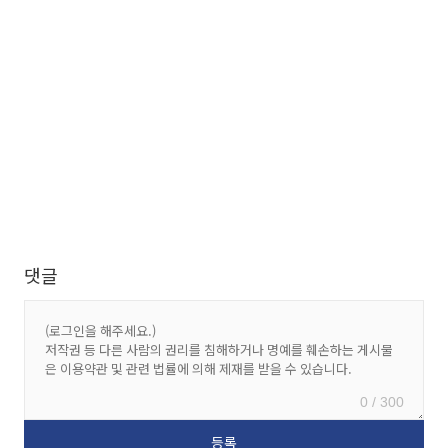
댓글
0 / 300