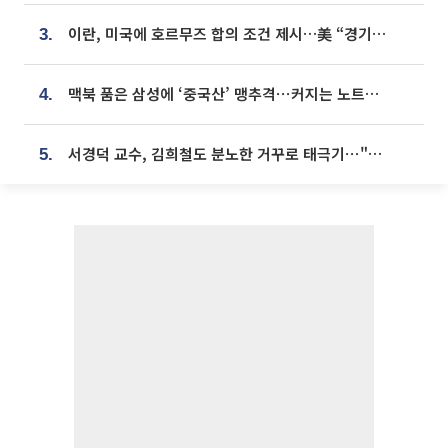
이란, 미국에 호르무즈 합의 조건 제시…美 “경기 아직 안 끝나” [종합]
3.
맥북 품은 삼성에 ‘중국산’ 맹추격⋯커지는 노트북 OLED 시장
4.
서경덕 교수, 김희철도 분노한 거꾸로 태극기⋯"엉터리는 아냐, 아쉬울 뿐"
5.