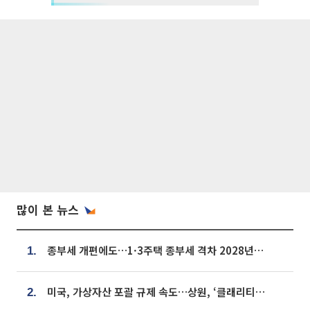
많이 본 뉴스
종부세 개편에도…1·3주택 종부세 격차 2028년부터 확대
1.
미국, 가상자산 포괄 규제 속도…상원, ‘클래리티법’ 9월 절차투표 추진
2.