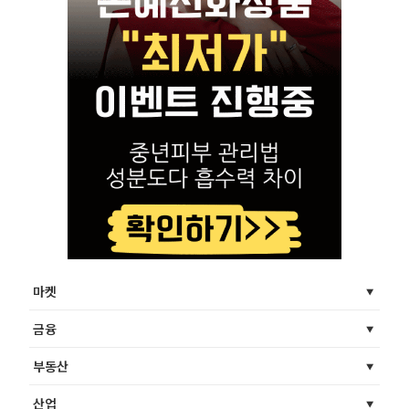
마켓
금융
부동산
산업