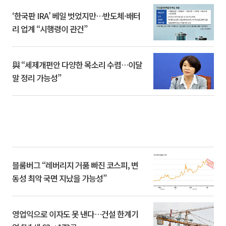
‘한국판 IRA’ 베일 벗었지만…반도체·배터
리 업계 “시행령이 관건”
與 “세제개편안 다양한 목소리 수렴…이달
말 정리 가능성”
블룸버그 “레버리지 거품 빠진 코스피, 변
동성 최악 국면 지났을 가능성”
영업익으로 이자도 못 낸다…건설 한계기