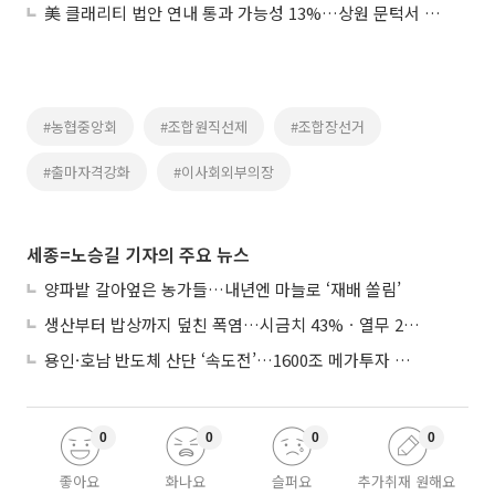
美 클래리티 법안 연내 통과 가능성 13%…상원 문턱서 제동
#농협중앙회
#조합원직선제
#조합장선거
#출마자격강화
#이사회외부의장
세종=노승길 기자의 주요 뉴스
양파밭 갈아엎은 농가들…내년엔 마늘로 ‘재배 쏠림’
생산부터 밥상까지 덮친 폭염…시금치 43%ㆍ열무 28% 급등
용인·호남 반도체 산단 ‘속도전’…1600조 메가투자 이행 총력
0
0
0
0
좋아요
화나요
슬퍼요
추가취재 원해요