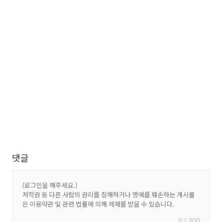
댓글
0 / 300