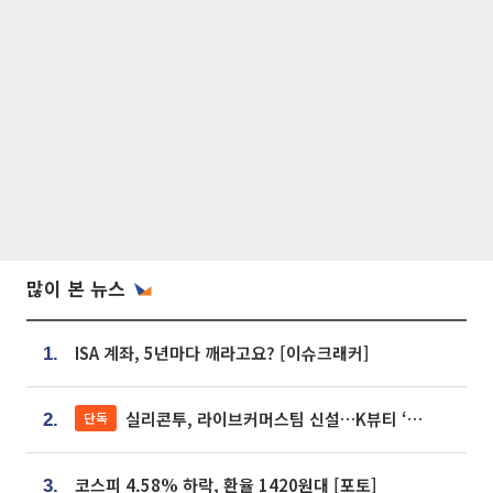
많이 본 뉴스
ISA 계좌, 5년마다 깨라고요? [이슈크래커]
1.
실리콘투, 라이브커머스팀 신설…K뷰티 ‘글로벌 판매망’ 확대[K뷰티 라방戰]
단독
2.
코스피 4.58% 하락, 환율 1420원대 [포토]
3.