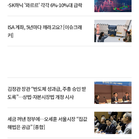
·SK하닉 '와르르' 각각 6%·10%대 급락
ISA 계좌, 5년마다 깨라고요? [이슈크래
커]
김정관 장관 “반도체 성과급, 주총 승인 받
도록”…상법·자본시장법 개정 시사
세금 꺼낸 정부에…오세훈 서울시장 “집값
해법은 공급” [종합]