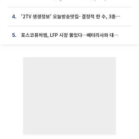
'2TV 생생정보' 오늘방송맛집- 결정적 한 수, 3종 메밀면! 메밀 소바 맛집 '의○○○○'
4.
포스코퓨처엠, LFP 시장 뚫었다…배터리사와 대규모 장기 공급 합의
5.