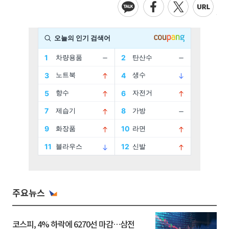
주요뉴스
코스피, 4% 하락에 6270선 마감…삼전