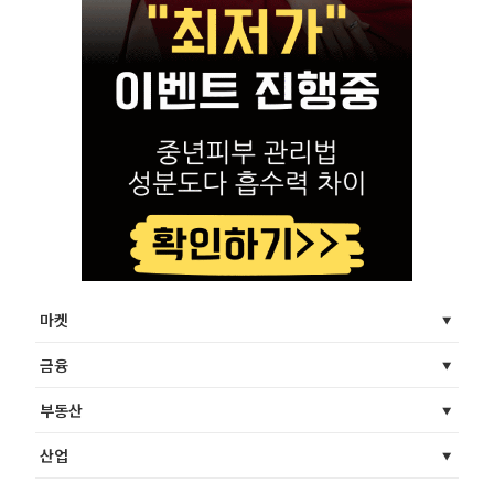
마켓
금융
부동산
산업