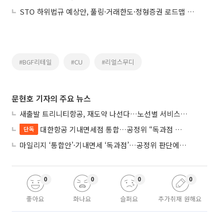
STO 하위법규 예상안, 풀링·거래한도·정형증권 로드맵 제시
#BGF리테일
#CU
#리얼스무디
문현호 기자의 주요 뉴스
새출발 트리니티항공, 재도약 나선다…노선별 서비스 차별화
대한항공 기내면세점 통합…공정위 “독과점 여부 따진다”
단독
마일리지 ‘통합안’·기내면세 ‘독과점’…공정위 판단에 쏠린 눈
0
0
0
0
좋아요
화나요
슬퍼요
추가취재 원해요