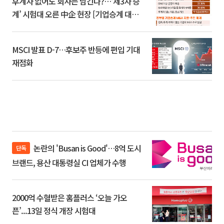
후계자 없어도 회사는 남긴다?…‘제3자 승
계’ 시험대 오른 中企 현장 [기업승계 대전
환]
MSCI 발표 D-7…후보주 반등에 편입 기대
재점화
논란의 'Busan is Good'…8억 도시
단독
브랜드, 용산 대통령실 CI 업체가 수행
2000억 수혈받은 홈플러스 ‘오늘 가오
픈’...13일 정식 개장 시험대