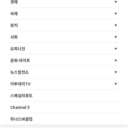
경제
국제
정치
사회
오피니언
문화·라이프
뉴스발전소
이투데이TV
스페셜리포트
Channel 5
위너스IR클럽