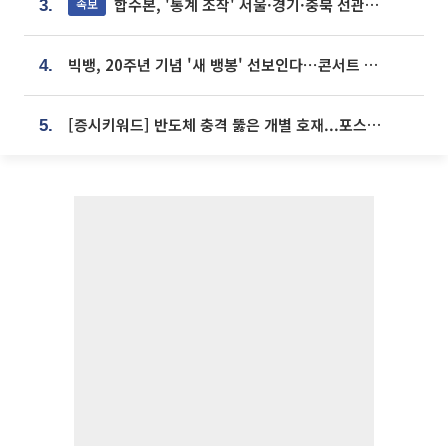
합수본, '통계 조작' 서울·경기·충북 선관위 등 추가 압수수색
속보
3.
빅뱅, 20주년 기념 '새 뱅봉' 선보인다⋯콘서트 앞두고 팝업 개최
4.
[증시키워드] 반도체 충격 뚫은 개별 호재...포스코퓨처엠·에코프로·한화솔루션 '눈길'
5.