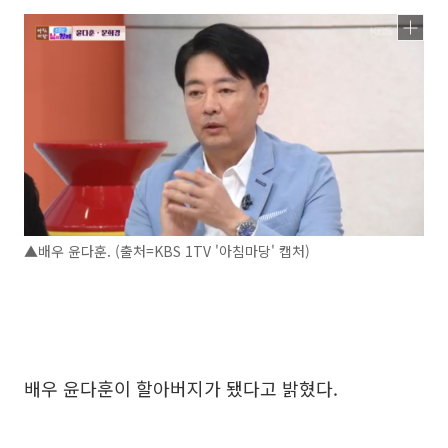
▲배우 윤다훈. (출처=KBS 1TV '아침마당' 캡처)
배우 윤다훈이 할아버지가 됐다고 밝혔다.