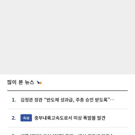
많이 본 뉴스
김정관 장관 “반도체 성과급, 주총 승인 받도록”…상법·자본시장법 개정 시사
1.
중부내륙고속도로서 미상 폭발물 발견
속보
2.