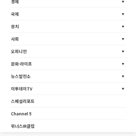
경제
국제
정치
사회
오피니언
문화·라이프
뉴스발전소
이투데이TV
스페셜리포트
Channel 5
위너스IR클럽