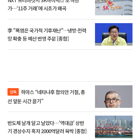
NXT 프리마켓서 SK하이닉스 또 하한
가⋯‘11주 거래’에 시초가 왜곡
李 "폭염은 국가적 기후재난"…냉방·전력
망 확충 등 예산 반영 주문 [종합]
하마스 “네타냐후 합의안 거절, 총
단독
선 앞둔 시간 끌기”
반도체 날개 달고 날았다⋯'역대급' 상반
기 경상수지 흑자 2000억달러 육박 [종합]