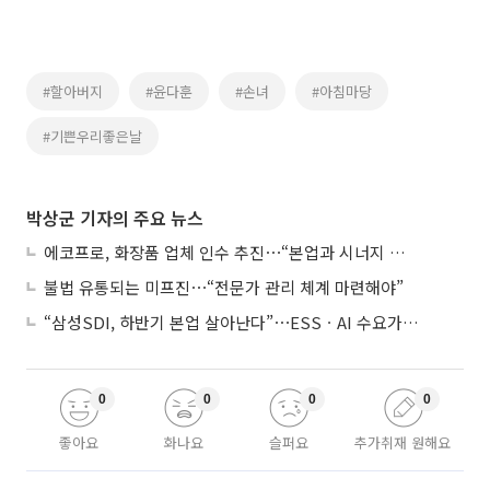
#할아버지
#윤다훈
#손녀
#아침마당
#기쁜우리좋은날
박상군 기자의 주요 뉴스
에코프로, 화장품 업체 인수 추진⋯“본업과 시너지 부족”
불법 유통되는 미프진⋯“전문가 관리 체계 마련해야”
“삼성SDI, 하반기 본업 살아난다”⋯ESSㆍAI 수요가 견인
0
0
0
0
좋아요
화나요
슬퍼요
추가취재 원해요