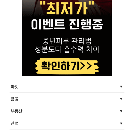
마켓
금융
부동산
산업