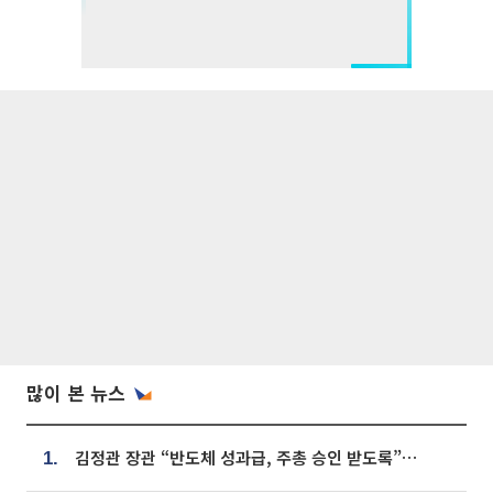
많이 본 뉴스
김정관 장관 “반도체 성과급, 주총 승인 받도록”…상법·자본시장법 개정 시사
1.