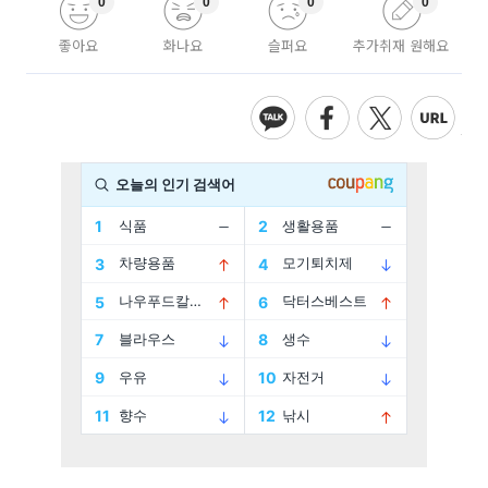
0
0
0
0
좋아요
화나요
슬퍼요
추가취재 원해요