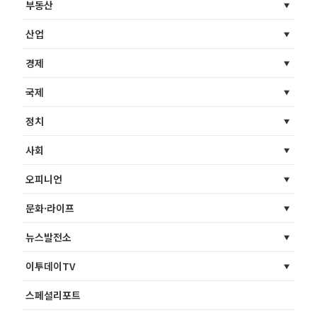
부동산
산업
경제
국제
정치
사회
오피니언
문화·라이프
뉴스발전소
이투데이TV
스페셜리포트