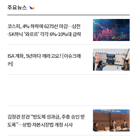
주요뉴스
코스피, 4% 하락에 6270선 마감…삼전
·SK하닉 '와르르' 각각 6%·10%대 급락
ISA 계좌, 5년마다 깨라고요? [이슈크래
커]
김정관 장관 “반도체 성과급, 주총 승인 받
도록”…상법·자본시장법 개정 시사