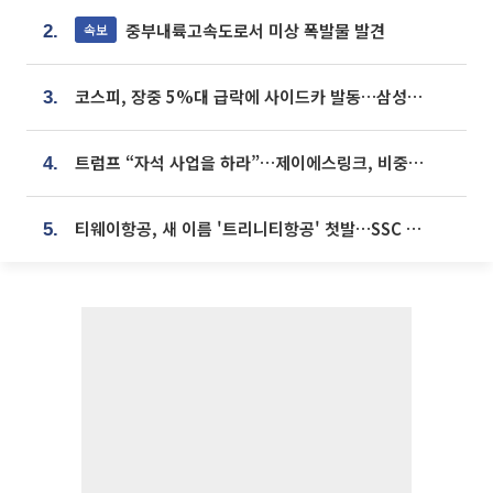
중부내륙고속도로서 미상 폭발물 발견
속보
2.
코스피, 장중 5%대 급락에 사이드카 발동…삼성·SK 동반 폭락
3.
트럼프 “자석 사업을 하라”…제이에스링크, 비중국 영구자석 공급망 구축 속도
4.
티웨이항공, 새 이름 '트리니티항공' 첫발…SSC 전략 본격화
5.