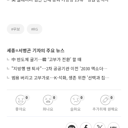
#무보
#RG
세종=서병곤 기자의 주요 뉴스
中 반도체 굴기⋯韓 ‘고부가 전환’ 할 때
"지방행 땐 퇴사"⋯2차 공공기관 이전 '2030 엑소더스' 뇌관
범용 버리고 고부가로⋯K-석화, 생존 위한 '선택과 집중'
0
0
0
0
좋아요
화나요
슬퍼요
추가취재 원해요