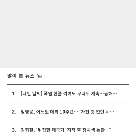
많이 본 뉴스
[내일 날씨] 폭염 한풀 꺾여도 무더위 계속⋯동해안 이틀 연속 비
1.
임영웅, 어느덧 데뷔 10주년⋯"가진 것 없던 시절, 내 앞엔 20명의 팬뿐"
2.
김희철, '뒤집힌 태극기' 지적 후 정치색 논란…"좌우 떠나 우리나라 국기"
3.