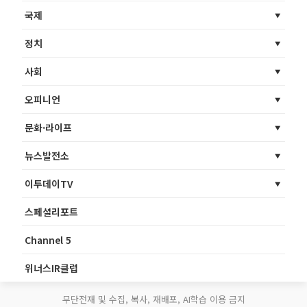
국제
정치
사회
오피니언
문화·라이프
뉴스발전소
이투데이TV
스페셜리포트
Channel 5
위너스IR클럽
무단전재 및 수집, 복사, 재배포, AI학습 이용 금지