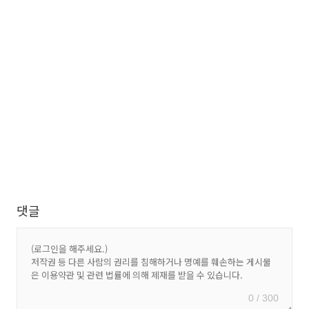
댓글
0 / 300