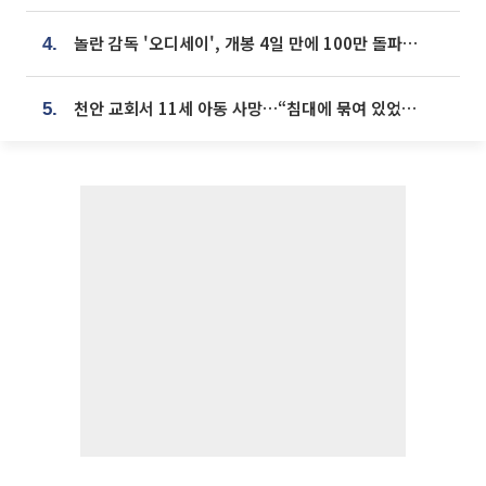
놀란 감독 '오디세이', 개봉 4일 만에 100만 돌파⋯'왕사남' 보다 빠르다
4.
천안 교회서 11세 아동 사망…“침대에 묶여 있었다” 진술 확보
5.