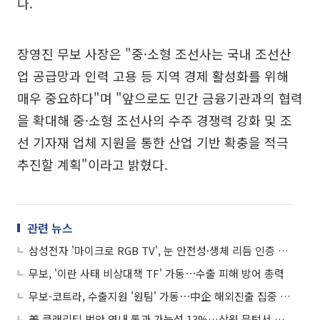
다.
장영진 무보 사장은 "중·소형 조선사는 국내 조선산
업 공급망과 인력 고용 등 지역 경제 활성화를 위해
매우 중요하다"며 "앞으로도 민간 금융기관과의 협력
을 확대해 중·소형 조선사의 수주 경쟁력 강화 및 조
선 기자재 업체 지원을 통한 산업 기반 확충을 적극
추진할 계획"이라고 밝혔다.
관련 뉴스
삼성전자 '마이크로 RGB TV', 눈 안전성·생체 리듬 인증 동시 획득
무보, '이란 사태 비상대책 TF' 가동⋯수출 피해 방어 총력
무보-코트라, 수출지원 '원팀' 가동⋯中企 해외진출 집중 지원
美 클래리티 법안 연내 통과 가능성 13%…상원 문턱서 제동