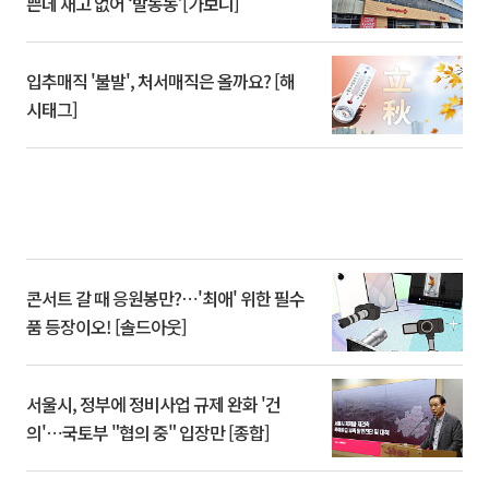
쁜데 재고 없어 ‘발동동’[가보니]
입추매직 '불발', 처서매직은 올까요? [해
시태그]
콘서트 갈 때 응원봉만?⋯'최애' 위한 필수
품 등장이오! [솔드아웃]
서울시, 정부에 정비사업 규제 완화 '건
의'⋯국토부 "협의 중" 입장만 [종합]