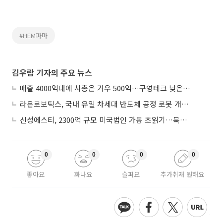
#HEM파마
김우람 기자의 주요 뉴스
매출 4000억대에 시총은 겨우 500억…구영테크 낮은 몸값에 저가 승계 마무리
라온로보틱스, 국내 유일 차세대 반도체 공정 로봇 개발 ‘고객사 테스트 진행’
신성에스티, 2300억 규모 미국법인 가동 초읽기…북미 ESS 공략 본격화
0
0
0
0
좋아요
화나요
슬퍼요
추가취재 원해요