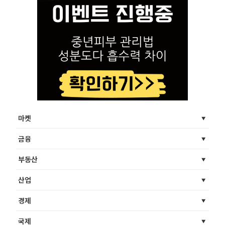
마켓
금융
부동산
산업
경제
국제