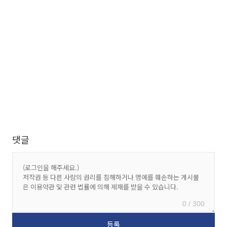
댓글
0 / 300