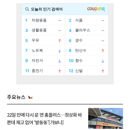
주요뉴스
22일 만에 다시 문 연 홈플러스…정상화 바
쁜데 재고 없어 ‘발동동’[가보니]