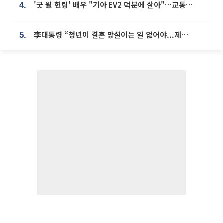
'굿 윌 헌팅' 배우 "기아 EV2 덕분에 살아"…교통사고 후 안전성 극찬
4.
李대통령 “청년이 결혼 망설이는 일 없어야...제도상 불이익 조사”
5.