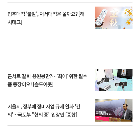
입추매직 '불발', 처서매직은 올까요? [해
시태그]
콘서트 갈 때 응원봉만?⋯'최애' 위한 필수
품 등장이오! [솔드아웃]
서울시, 정부에 정비사업 규제 완화 '건
의'⋯국토부 "협의 중" 입장만 [종합]