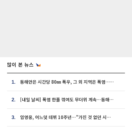
많이 본 뉴스
동해안은 시간당 80㎜ 폭우, 그 외 지역은 폭염…‘극과 극 날씨’
1.
[내일 날씨] 폭염 한풀 꺾여도 무더위 계속⋯동해안 이틀 연속 비
2.
임영웅, 어느덧 데뷔 10주년⋯"가진 것 없던 시절, 내 앞엔 20명의 팬뿐"
3.