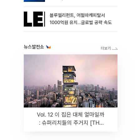
블루엘리펀트, 어펄마캐피탈서
1000억원 유치…글로벌 공략 속도
뉴스발전소
Vol. 12 이 집은 대체 얼마일까
: 슈퍼리치들의 주거지 [THE
RARE]