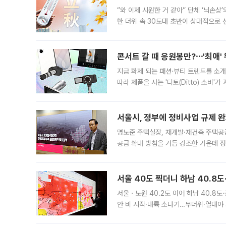
“와 이제 시원한 거 같아” 단체 ‘뇌손상
한 더위 속 30도대 초반이 상대적으로
지역에 있었습니다. 7월 말에는 서풍과
콘서트 갈 때 응원봉만?⋯'최애'
지금 화제 되는 패션·뷰티 트렌드를 소개
따라 제품을 사는 '디토(Ditto) 소비
어디일까요? 아이돌 콘서트 시작을 기다
서울시, 정부에 정비사업 규제 완화
명노준 주택실장, 재개발·재건축 주택공
공급 확대 방침을 거듭 강조한 가운데 정
면 반박하고 나섰다. 명노준 서울시 주택
서울 40도 찍더니 하남 40.8도
서울ㆍ노원 40.2도 이어 하남 40.8도
안 비 시작·내륙 소나기…무더위·열대야 
에서도 40도를 웃도는 기온이 관측됐다