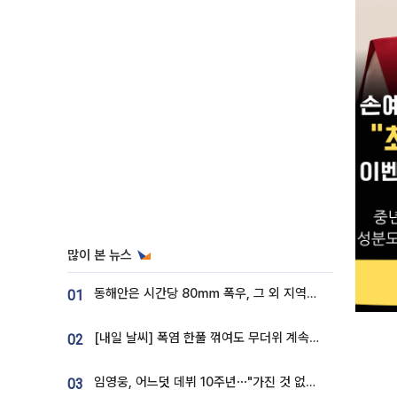
많이 본 뉴스
동해안은 시간당 80㎜ 폭우, 그 외 지역은 폭염…‘극과 극 날씨’
01
[내일 날씨] 폭염 한풀 꺾여도 무더위 계속⋯동해안 이틀 연속 비
02
임영웅, 어느덧 데뷔 10주년⋯"가진 것 없던 시절, 내 앞엔 20명의 팬뿐"
03