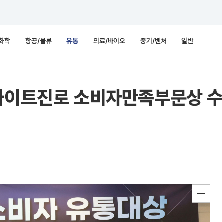
화학
항공/물류
유통
의료/바이오
중기/벤처
일반
하이트진로 소비자만족부문상 수