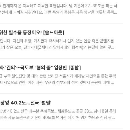
’의 단계까지 온 지독하고 지독한 폭염입니다. 낮 기온이 37~39도를 찍는 극
 선선하게 느껴질 지경인데요. 이번 폭염의 중심은 처음 영남을 비롯한 동쪽
 북서풍이 산맥을 넘어 영남 쪽으로 내려오면서 뜨겁고 건조해졌는데요.
 위한 필수품 등장이오! [솔드아웃]
합니다. 자신의 취향, 가치관과 유사하거나 인기 있는 인물 혹은 콘텐츠를
'가 자리 잡은 오늘, 잘파세대(Z세대와 알파세대의 합성어)의 눈길이 쏠린 곳은
리는 공연장. 응원봉만큼이나 눈에 띄는 게 있습니다. 공연이 시작되기
 '건의'⋯국토부 "협의 중" 입장만 [종합]
급 부족 원인진단 및 대책 관련 브리핑 서울시가 재개발·재건축을 통한 주택
비사업으로 인한 '이주 대란' 우려와 정부와의 정책 엇박자 논란에 대해 정
실장은 2031년까지 31만 가구 착공 목표에 차질이 없다는 입장이나,
·광양 40.2도…전국 '펄펄'
·광양 40.2도 전국 대부분 폭염특보…체감온도도 곳곳 38도 넘어 8일 동해
지속 서울 노원구의 기온이 40도를 넘어선 데 이어 경기 하남과 전남 광양
. 전국 대부분 지역에 폭염특보가 내려진 가운데 곳곳에서 39~40도 안팎