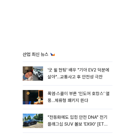
산업 최신 뉴스
'굿 윌 헌팅' 배우 "기아 EV2 덕분에
살아"…교통사고 후 안전성 극찬
폭염·스콜이 부른 ‘인도어 호캉스’ 열
풍…체류형 패키지 뜬다
"전동화에도 입힌 안전 DNA" 전기
플래그십 SUV 볼보 'EX90' [ET의
모빌리티]