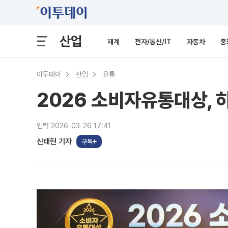
산업
재계
전자/통신/IT
자동차
중
이투데이
산업
유통
2026 소비자유통대상, 
입력 2026-03-26 17:41
신태현 기자
구독