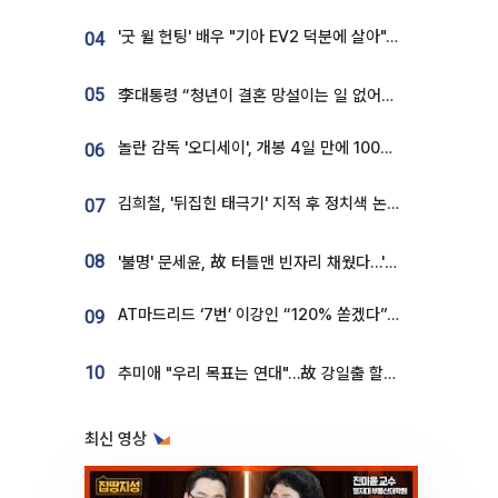
'굿 윌 헌팅' 배우 "기아 EV2 덕분에 살아"…교통사고 후 안전성 극찬
04
05
李대통령 “청년이 결혼 망설이는 일 없어야...제도상 불이익 조사”
놀란 감독 '오디세이', 개봉 4일 만에 100만 돌파⋯'왕사남' 보다 빠르다
06
김희철, '뒤집힌 태극기' 지적 후 정치색 논란…"좌우 떠나 우리나라 국기"
07
08
'불명' 문세윤, 故 터틀맨 빈자리 채웠다…'거북이' 눈물의 최종 우승
AT마드리드 ‘7번’ 이강인 “120% 쏟겠다”⋯시메오네 감독 “필요한 선수”
09
10
추미애 "우리 목표는 연대"…故 강일출 할머니 흉상 제막
최신 영상