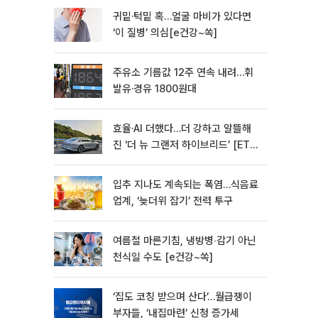
귀밑·턱밑 혹…얼굴 마비가 있다면
‘이 질병’ 의심[e건강~쏙]
주유소 기름값 12주 연속 내려…휘
발유·경유 1800원대
효율·AI 더했다…더 강하고 알뜰해
진 ‘더 뉴 그랜저 하이브리드’ [ET의
모빌리티]
입추 지나도 계속되는 폭염…식음료
업계, ‘늦더위 잡기’ 전력 투구
여름철 마른기침, 냉방병‧감기 아닌
천식일 수도 [e건강~쏙]
‘집도 코칭 받으며 산다’…월급쟁이
부자들, ‘내집마련’ 신청 증가세