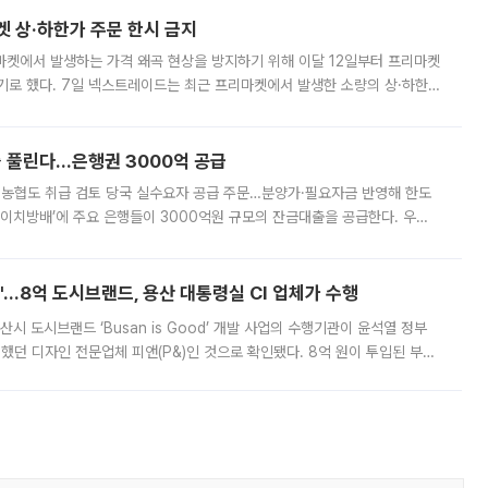
켓 상·하한가 주문 한시 금지
마켓에서 발생하는 가격 왜곡 현상을 방지하기 위해 이달 12일부터 프리마켓
기로 했다. 7일 넥스트레이드는 최근 프리마켓에서 발생한 소량의 상·하한
, 주문 오류로 인한 가격 급등락을 최소화하기 위한 비상 대응방안을 발표
 풀린다…은행권 3000억 공급
리·농협도 취급 검토 당국 실수요자 공급 주문…분양가·필요자금 반영해 한도
에이치방배’에 주요 은행들이 3000억원 규모의 잔금대출을 공급한다. 우리
하고 있어 향후 공급 규모가 늘어날 전망이다. 7일 금융권에 따르면 KB국
od'…8억 도시브랜드, 용산 대통령실 CI 업체가 수행
시 도시브랜드 ‘Busan is Good’ 개발 사업의 수행기관이 윤석열 정부
여했던 디자인 전문업체 피앤(P&)인 것으로 확인됐다. 8억 원이 투입된 부산
 부족과 디자인 정체성 논란에 휩싸였던 만큼, 사업 선정 과정과 결과물에