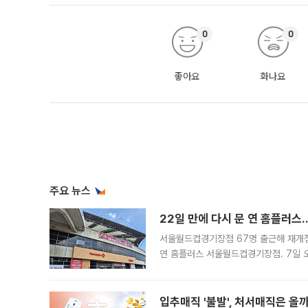
0
0
좋아요
화나요
주요 뉴스
22일 만에 다시 문 연 홈플러스
서울월드컵경기장점 67명 출근해 재개점 
연 홈플러스 서울월드컵경기장점. 7일 
우유, 과일 같은 신선식품이 차근차근 자
입추매직 '불발', 처서매직은 올