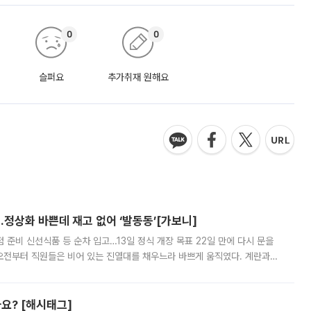
0
0
슬퍼요
추가취재 원해요
…정상화 바쁜데 재고 없어 ‘발동동’[가보니]
준비 신선식품 등 순차 입고…13일 정식 개장 목표 22일 만에 다시 문을
오전부터 직원들은 비어 있는 진열대를 채우느라 바쁘게 움직였다. 계란과
리를 잡기 시작했지만, 매장 곳곳엔 여전히 텅 빈 매대가 먼저 눈에 들어왔
까요? [해시태그]