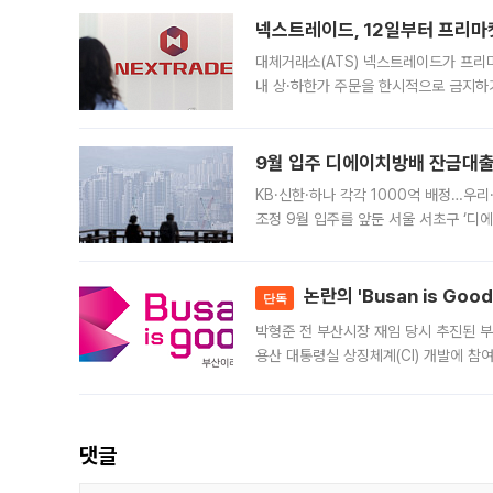
의 극심한
넥스트레이드, 12일부터 프리마
대체거래소(ATS) 넥스트레이드가 프리
내 상·하한가 주문을 한시적으로 금지하
가 체결 사례와 관련해 설명자료를 내고
9월 입주 디에이치방배 잔금대출
KB·신한·하나 각각 1000억 배정…우
조정 9월 입주를 앞둔 서울 서초구 ‘디
은행과 NH농협은행도 대출 취급을 검토
민은행
논란의 'Busan is Go
단독
박형준 전 부산시장 재임 당시 추진된 부산
용산 대통령실 상징체계(CI) 개발에 참
도시브랜드 사업이 공개 이후 시민 공감
댓글