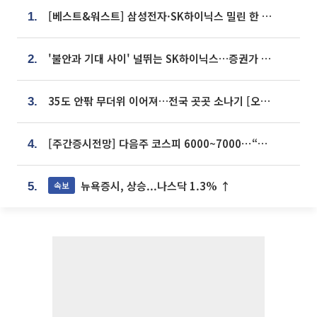
[베스트&워스트] 삼성전자·SK하이닉스 밀린 한 주…상상인증권은 85% 급등
1.
'불안과 기대 사이' 널뛰는 SK하이닉스…증권가 "HBM4·LTA 기반 펀터멘털 견고"
2.
35도 안팎 무더위 이어져…전국 곳곳 소나기 [오늘 날씨]
3.
[주간증시전망] 다음주 코스피 6000~7000⋯“外人 수급은 정책이 변수”
4.
뉴욕증시, 상승...나스닥 1.3% ↑
속보
5.