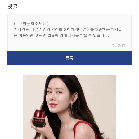
댓글
0 / 300