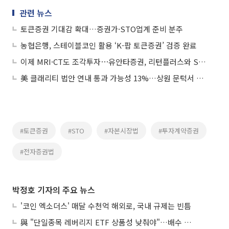
관련 뉴스
토큰증권 기대감 확대…증권가·STO업계 준비 분주
농협은행, 스테이블코인 활용 ‘K-팝 토큰증권’ 검증 완료
이제 MRI·CT도 조각투자⋯유안타증권, 리턴플러스와 STO 업무협약 체결
美 클래리티 법안 연내 통과 가능성 13%…상원 문턱서 제동
#토큰증권
#STO
#자본시장법
#투자계약증권
#전자증권법
박정호 기자의 주요 뉴스
'코인 엑소더스' 매달 수천억 해외로, 국내 규제는 빈틈
與 "단일종목 레버리지 ETF 상품성 낮춰야"…배수 조정안도 거론