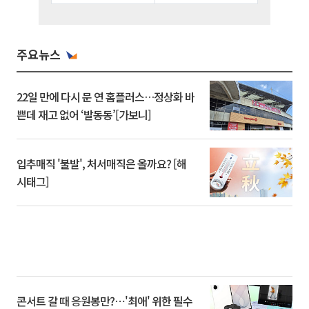
주요뉴스
22일 만에 다시 문 연 홈플러스…정상화 바
쁜데 재고 없어 ‘발동동’[가보니]
입추매직 '불발', 처서매직은 올까요? [해
시태그]
콘서트 갈 때 응원봉만?⋯'최애' 위한 필수