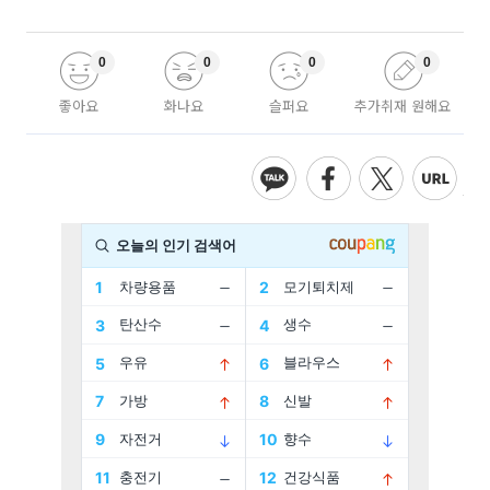
0
0
0
0
좋아요
화나요
슬퍼요
추가취재 원해요