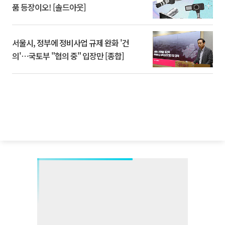
품 등장이오! [솔드아웃]
서울시, 정부에 정비사업 규제 완화 '건
의'⋯국토부 "협의 중" 입장만 [종합]