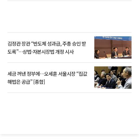
김정관 장관 “반도체 성과급, 주총 승인 받
도록”…상법·자본시장법 개정 시사
세금 꺼낸 정부에…오세훈 서울시장 “집값
해법은 공급” [종합]