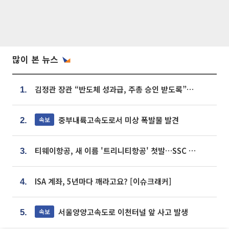
많이 본 뉴스
김정관 장관 “반도체 성과급, 주총 승인 받도록”…상법·자본시장법 개정 시사
1.
중부내륙고속도로서 미상 폭발물 발견
속보
2.
티웨이항공, 새 이름 '트리니티항공' 첫발…SSC 전략 본격화
3.
ISA 계좌, 5년마다 깨라고요? [이슈크래커]
4.
서울양양고속도로 이천터널 앞 사고 발생
속보
5.