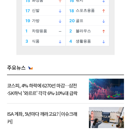
주요뉴스
코스피, 4% 하락에 6270선 마감…삼전
·SK하닉 '와르르' 각각 6%·10%대 급락
ISA 계좌, 5년마다 깨라고요? [이슈크래
커]