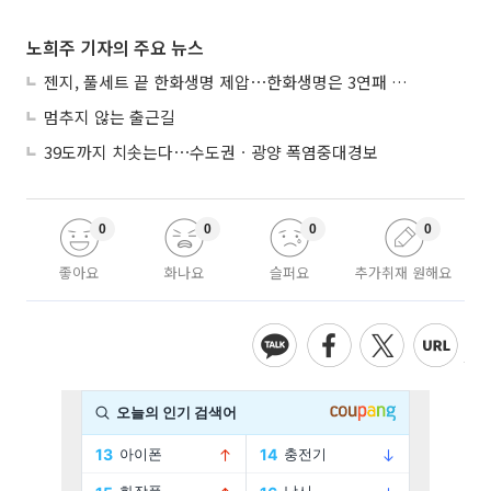
노희주 기자의 주요 뉴스
젠지, 풀세트 끝 한화생명 제압⋯한화생명은 3연패 수렁
멈추지 않는 출근길
39도까지 치솟는다⋯수도권ㆍ광양 폭염중대경보
0
0
0
0
좋아요
화나요
슬퍼요
추가취재 원해요