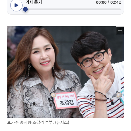
기사 듣기
00:00 / 02:42
▲가수 홍서범·조갑경 부부. (뉴시스)