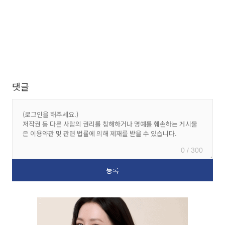
댓글
0 / 300