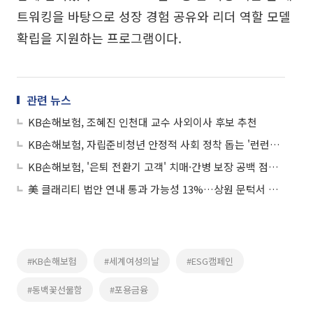
트워킹을 바탕으로 성장 경험 공유와 리더 역할 모델
확립을 지원하는 프로그램이다.
관련 뉴스
KB손해보험, 조혜진 인천대 교수 사외이사 후보 추천
KB손해보험, 자립준비청년 안정적 사회 정착 돕는 '런런챌린지' 6기 출범
KB손해보험, '은퇴 전환기 고객' 치매·간병 보장 공백 점검 나선다
美 클래리티 법안 연내 통과 가능성 13%…상원 문턱서 제동
#KB손해보험
#세계여성의날
#ESG캠페인
#동백꽃선물함
#포용금융