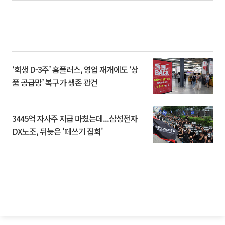
‘회생 D-3주’ 홈플러스, 영업 재개에도 ‘상
품 공급망’ 복구가 생존 관건
3445억 자사주 지급 마쳤는데...삼성전자
DX노조, 뒤늦은 '떼쓰기 집회'