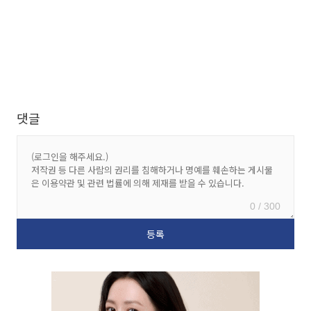
댓글
0 / 300