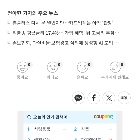
전아현 기자의 주요 뉴스
홈플러스 다시 문 열었지만⋯카드업계는 아직 '관망'
리볼빙 평균금리 17.4%⋯‘가입 혜택’ 뒤 고금리 부담 주의
손보협회, 과실비율·보험광고 심의에 생성형 AI 도입 추진
0
0
0
0
좋아요
화나요
슬퍼요
추가취재 원해요