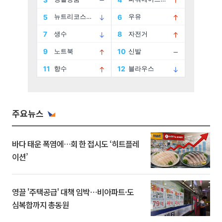
주요뉴스
바다 태운 폭염에…회 한 접시도 ‘히트플레
이션’
영끌 '주택공급' 대책 임박⋯비아파트·도
심복합까지 총동원