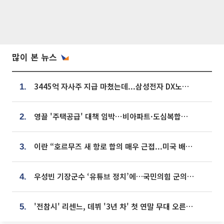
많이 본 뉴스
3445억 자사주 지급 마쳤는데...삼성전자 DX노조, 뒤늦은 '떼쓰기 집회'
1.
영끌 '주택공급' 대책 임박⋯비아파트·도심복합까지 총동원
2.
이란 “호르무즈 새 항로 합의 매우 근접...미국 배상 먼저”
3.
우성빈 기장군수 ‘유튜브 정치’에…국민의힘 군의원들 집단 반발
4.
'전참시' 리센느, 데뷔 '3년 차' 첫 연말 무대 오른다⋯"그동안 섭외 안 와"
5.