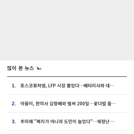
많이 본 뉴스
포스코퓨처엠, LFP 시장 뚫었다…배터리사와 대규모 장기 공급 합의
1.
아옳이, 한의사 김형배와 벌써 200일⋯꽃다발 들고 "프러포즈 아냐"
2.
추미애 "복지가 아니라 도민이 늘었다"…재정난 책임론 정면돌파
3.