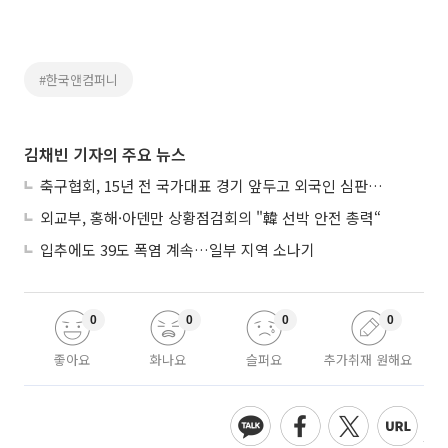
#한국앤컴퍼니
김채빈 기자의 주요 뉴스
축구협회, 15년 전 국가대표 경기 앞두고 외국인 심판에 ‘성접대’
외교부, 홍해·아덴만 상황점검회의 "韓 선박 안전 총력“
입추에도 39도 폭염 계속…일부 지역 소나기
0
0
0
0
좋아요
화나요
슬퍼요
추가취재 원해요