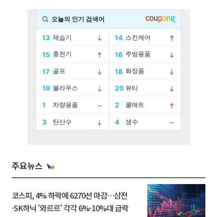
주요뉴스
코스피, 4% 하락에 6270선 마감…삼전
·SK하닉 '와르르' 각각 6%·10%대 급락