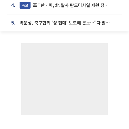
軍 "한ㆍ미, 北 발사 탄도미사일 제원 정밀분석 중"
속보
4.
박문성, 축구협회 '성 접대' 보도에 분노…"다 말아먹으려고 작정했나"
5.