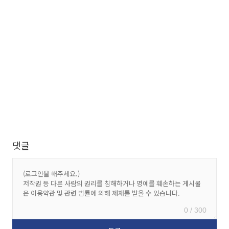
댓글
0 / 300