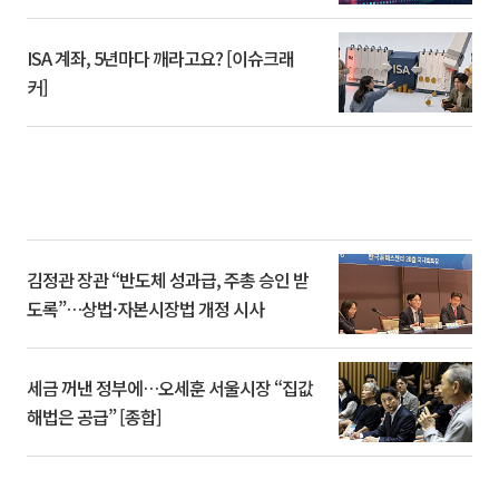
ISA 계좌, 5년마다 깨라고요? [이슈크래
커]
김정관 장관 “반도체 성과급, 주총 승인 받
도록”…상법·자본시장법 개정 시사
세금 꺼낸 정부에…오세훈 서울시장 “집값
해법은 공급” [종합]