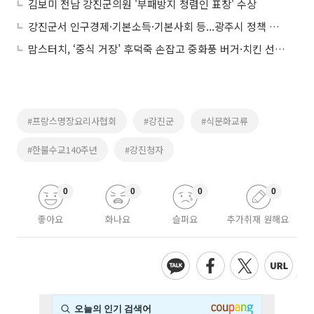
김보미 전남 강진군의원 '부패방지 청렴인 표창' 수상
강진군서 인구경제·기본소득·기본사회 등...광주시 정책 제시
맘스터치, ‘중식 거장’ 후덕죽 손잡고 중화풍 버거·치킨 선봬...“시원한 궁채 식감이 킥”
#프랑스명장요리사협회
#강진군
#식문화교류
#한불수교140주년
#강진청자
0
0
0
0
좋아요
화나요
슬퍼요
추가취재 원해요