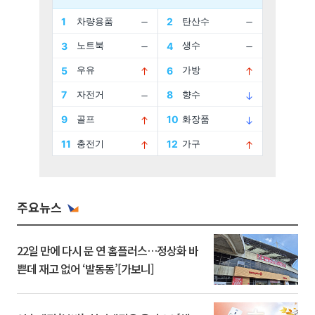
주요뉴스
22일 만에 다시 문 연 홈플러스…정상화 바
쁜데 재고 없어 ‘발동동’[가보니]