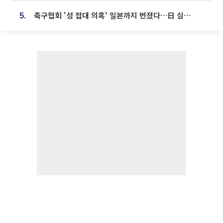
축구협회 '성 접대 의혹' 일본까지 번졌다…日 심판 실명 공개
5.