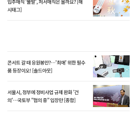
입추매직 '불발', 처서매직은 올까요? [해
시태그]
콘서트 갈 때 응원봉만?⋯'최애' 위한 필수
품 등장이오! [솔드아웃]
서울시, 정부에 정비사업 규제 완화 '건
의'⋯국토부 "협의 중" 입장만 [종합]