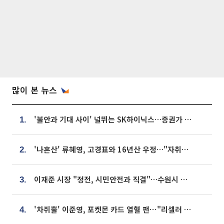
많이 본 뉴스
'불안과 기대 사이' 널뛰는 SK하이닉스…증권가 "HBM4·LTA 기반 펀터멘털 견고"
1.
'나혼산' 류혜영, 고경표와 16년산 우정…"자취방서 부모님과 마주쳐"
2.
이재준 시장 "정전, 시민안전과 직결"…수원시 비상대응체계 가동
3.
'차쥐뿔' 이준영, 포켓몬 카드 열혈 팬⋯"리셀러 처단할 것"
4.