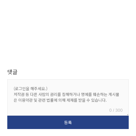
댓글
0 / 300