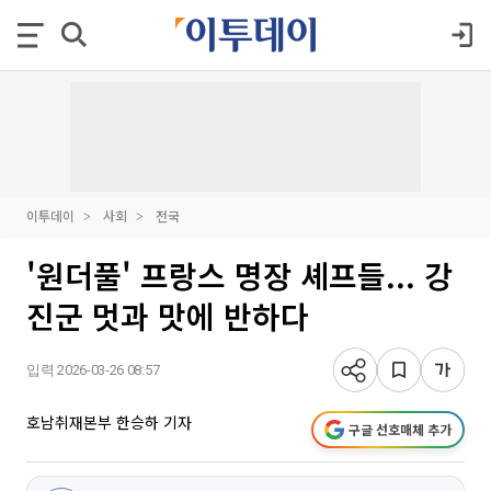
이투데이
사회
전국
'원더풀' 프랑스 명장 셰프들... 강
진군 멋과 맛에 반하다
입력 2026-03-26 08:57
호남취재본부 한승하 기자
구글 선호매체 추가