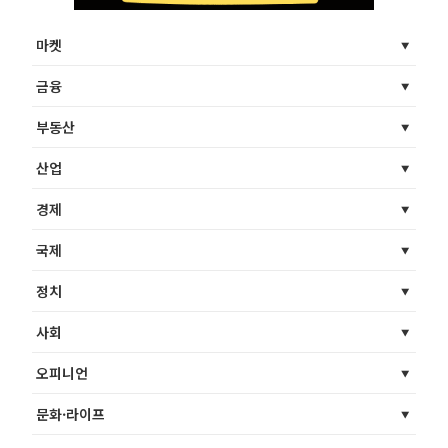
마켓
금융
부동산
산업
경제
국제
정치
사회
오피니언
문화·라이프