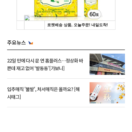
주요뉴스
22일 만에 다시 문 연 홈플러스…정상화 바
쁜데 재고 없어 ‘발동동’[가보니]
입추매직 '불발', 처서매직은 올까요? [해
시태그]