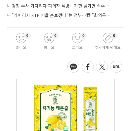
경찰 수사 기다리다 피의자 석방…기한 넘기면 속수무책
"레버리지 ETF 배율 손보겠다"는 정부…野 "회의록부터 내놔야"
0
0
0
0
좋아요
화나요
슬퍼요
추가취재 원해요