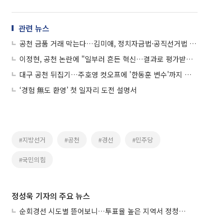
관련 뉴스
공천 금품 거래 막는다…김미애, 정치자금법·공직선거법 개정안 발의
이정현, 공천 논란에 "일부러 흔든 혁신…결과로 평가받겠다"
대구 공천 뒤집기…주호영 컷오프에 '한동훈 변수'까지 소환
‘경험 無도 환영’ 첫 일자리 도전 설명서
#지방선거
#공천
#경선
#민주당
#국민의힘
정성욱 기자의 주요 뉴스
순회경선 시도별 뜯어보니…투표율 높은 지역서 정청래 강세