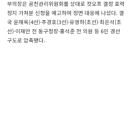
부의장은 공천관리위원회를 상대로 컷오프 결정 효력
정지 가처분 신청을 예고하며 정면 대응에 나섰다. 결
국 윤재옥(4선)·추경호(3선)·유영하(초선)·최은석(초
선)·이재만 전 동구청장·홍석준 전 의원 등 6인 경선
구도로 압축됐다.