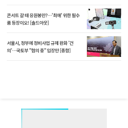
콘서트 갈 때 응원봉만?⋯'최애' 위한 필수
품 등장이오! [솔드아웃]
서울시, 정부에 정비사업 규제 완화 '건
의'⋯국토부 "협의 중" 입장만 [종합]