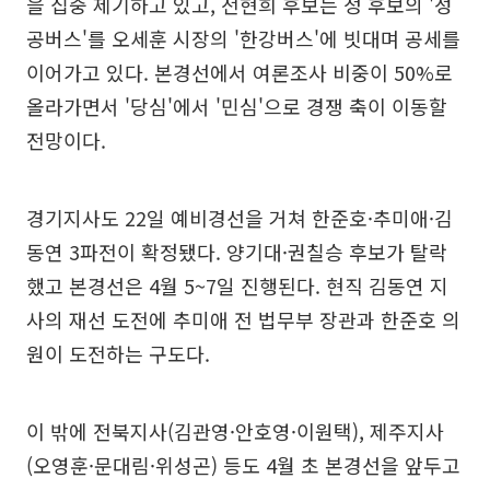
을 집중 제기하고 있고, 전현희 후보는 정 후보의 '성
공버스'를 오세훈 시장의 '한강버스'에 빗대며 공세를
이어가고 있다. 본경선에서 여론조사 비중이 50%로
올라가면서 '당심'에서 '민심'으로 경쟁 축이 이동할
전망이다.
경기지사도 22일 예비경선을 거쳐 한준호·추미애·김
동연 3파전이 확정됐다. 양기대·권칠승 후보가 탈락
했고 본경선은 4월 5~7일 진행된다. 현직 김동연 지
사의 재선 도전에 추미애 전 법무부 장관과 한준호 의
원이 도전하는 구도다.
이 밖에 전북지사(김관영·안호영·이원택), 제주지사
(오영훈·문대림·위성곤) 등도 4월 초 본경선을 앞두고