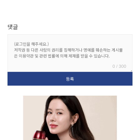
댓글
0 / 300