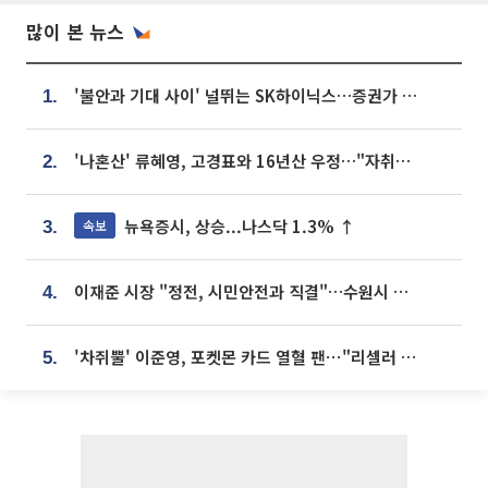
많이 본 뉴스
'불안과 기대 사이' 널뛰는 SK하이닉스…증권가 "HBM4·LTA 기반 펀터멘털 견고"
1.
'나혼산' 류혜영, 고경표와 16년산 우정…"자취방서 부모님과 마주쳐"
2.
뉴욕증시, 상승...나스닥 1.3% ↑
속보
3.
이재준 시장 "정전, 시민안전과 직결"…수원시 비상대응체계 가동
4.
'차쥐뿔' 이준영, 포켓몬 카드 열혈 팬⋯"리셀러 처단할 것"
5.