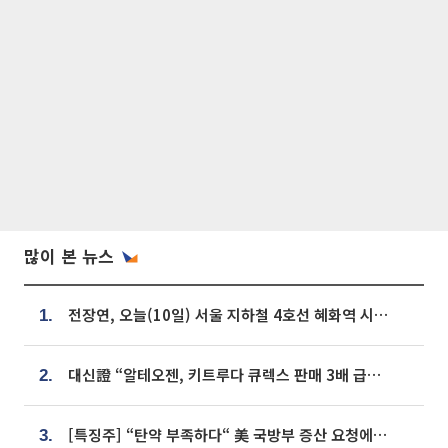
많이 본 뉴스
전장연, 오늘(10일) 서울 지하철 4호선 혜화역 시위…1호선 용산역 무정차
1.
대신證 “알테오젠, 키트루다 큐렉스 판매 3배 급증…목표가 41만원 상향”
2.
[특징주] “탄약 부족하다“ 美 국방부 증산 요청에⋯국내 방산주 급등세
3.