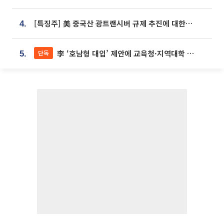
[특징주] 美 중국산 광트랜시버 규제 추진에 대한광통신 등 광통신株 강세
4.
李 ‘호남형 대입’ 제안에 교육청·지역대학 서·논술형 입시 연계 '착수'
단독
5.