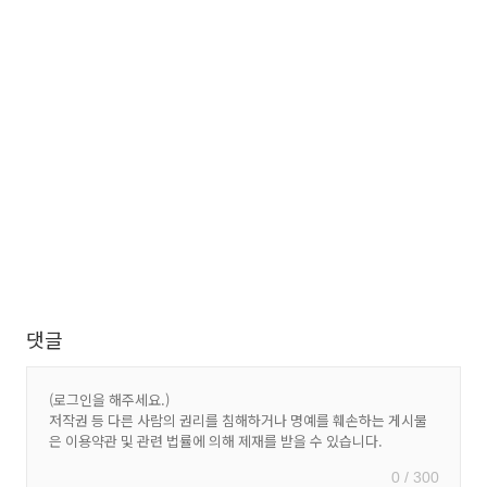
댓글
0 / 300