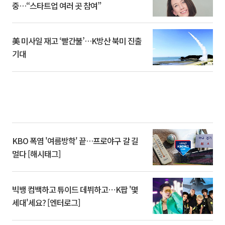
중…“스타트업 여러 곳 참여”
美 미사일 재고 ‘빨간불’…K방산 북미 진출
기대
KBO 폭염 '여름방학' 끝…프로야구 갈 길
멀다 [해시태그]
빅뱅 컴백하고 튜이드 데뷔하고⋯K팝 '몇
세대'세요? [엔터로그]