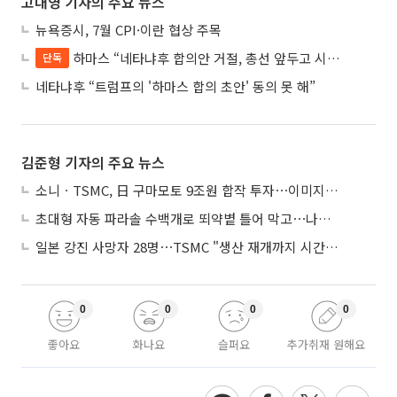
고대영 기자의 주요 뉴스
뉴욕증시, 7월 CPI·이란 협상 주목
하마스 “네타냐후 합의안 거절, 총선 앞두고 시간 끌기”
단독
네타냐후 “트럼프의 '하마스 합의 초안' 동의 못 해”
김준형 기자의 주요 뉴스
소니ㆍTSMC, 日 구마모토 9조원 합작 투자⋯이미지 센서 반도체 양산
초대형 자동 파라솔 수백개로 뙤약볕 틀어 막고⋯나라별 폭염 생존법
일본 강진 사망자 28명⋯TSMC "생산 재개까지 시간 필요해"
0
0
0
0
좋아요
화나요
슬퍼요
추가취재 원해요