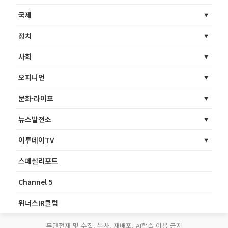
국제
정치
사회
오피니언
문화·라이프
뉴스발전소
이투데이TV
스페셜리포트
Channel 5
위너스IR클럽
무단전재 및 수집, 복사, 재배포, AI학습 이용 금지