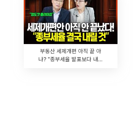
부동산 세제개편 아직 끝 아
냐? "종부세율 발표보다 내릴
것" 장기거주·양도세 전망 I 집
땅지성 I 김인만, 진미윤