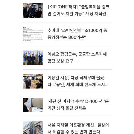
[K·IP ‘ONE’터치] “불법복제물 링크
만 걸어도 처벌 가능” 개정 저작권
법 어떻게 바뀌었나
추미애 "소방인건비 1조1000억 중
중앙정부는 800억뿐"
이남오 함평군수, 군공항 소음피해
함평 보상 요구
이상일 시장, 다낭 국제무대 올랐
다…"용인, 세계 최대 반도체 도시
된다"
'개편 전 마지막 수능' D-100⋯남은
기간 성적 올릴 전략은
서울 지하철 이용환경 개선⋯일상에
서 체감할 수 있는 변화 만든다