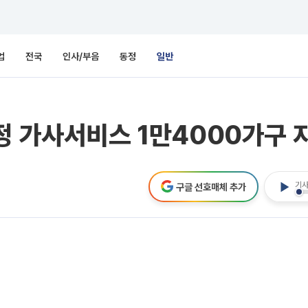
업
전국
인사/부음
동정
일반
정 가사서비스 1만4000가구 
기사
구글 선호매체 추가