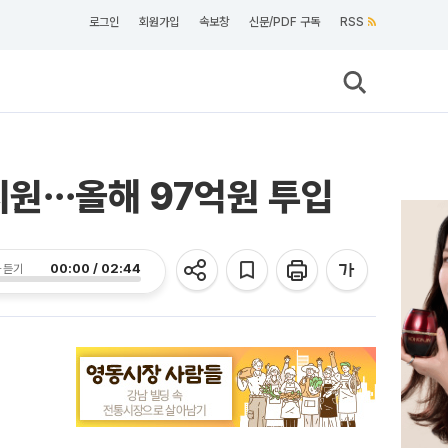
로그인
회원가입
속보창
신문/PDF 구독
RSS
지원⋯올해 97억원 투입
00:00 / 02:44
 듣기