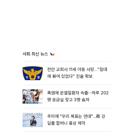
사회 최신 뉴스
천안 교회서 11세 아동 사망…“침대
에 묶여 있었다” 진술 확보
폭염에 온열질환자 속출⋯하루 202
명 응급실 찾고 3명 숨져
추미애 "우리 목표는 연대"…故 강
일출 할머니 흉상 제막