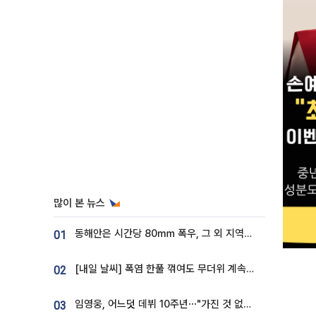
많이 본 뉴스
동해안은 시간당 80㎜ 폭우, 그 외 지역은 폭염…‘극과 극 날씨’
01
[내일 날씨] 폭염 한풀 꺾여도 무더위 계속⋯동해안 이틀 연속 비
02
임영웅, 어느덧 데뷔 10주년⋯"가진 것 없던 시절, 내 앞엔 20명의 팬뿐"
03