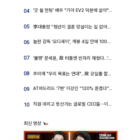
'굿 윌 헌팅' 배우 "기아 EV2 덕분에 살아"…교통사고 후 안전성 극찬
04
05
李대통령 “청년이 결혼 망설이는 일 없어야...제도상 불이익 조사”
놀란 감독 '오디세이', 개봉 4일 만에 100만 돌파⋯'왕사남' 보다 빠르다
06
07
'불명' 문세윤, 故 터틀맨 빈자리 채웠다…'거북이' 눈물의 최종 우승
08
추미애 "우리 목표는 연대"…故 강일출 할머니 흉상 제막
AT마드리드 ‘7번’ 이강인 “120% 쏟겠다”⋯시메오네 감독 “필요한 선수”
09
직원 데리고 등산가는 글로벌 CEO들⋯이유 있었네
10
최신 영상