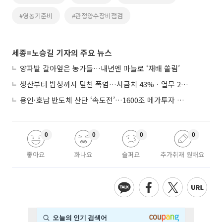
#영농기준비
#관정양수장비점검
세종=노승길 기자의 주요 뉴스
양파밭 갈아엎은 농가들…내년엔 마늘로 ‘재배 쏠림’
생산부터 밥상까지 덮친 폭염…시금치 43%ㆍ열무 28% 급등
용인·호남 반도체 산단 ‘속도전’…1600조 메가투자 이행 총력
0
0
0
0
좋아요
화나요
슬퍼요
추가취재 원해요