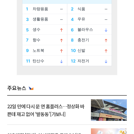
주요뉴스
22일 만에 다시 문 연 홈플러스…정상화 바
쁜데 재고 없어 ‘발동동’[가보니]