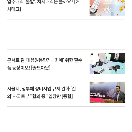
입추매직 '불발', 처서매직은 올까요? [해
시태그]
콘서트 갈 때 응원봉만?⋯'최애' 위한 필수
품 등장이오! [솔드아웃]
서울시, 정부에 정비사업 규제 완화 '건
의'⋯국토부 "협의 중" 입장만 [종합]