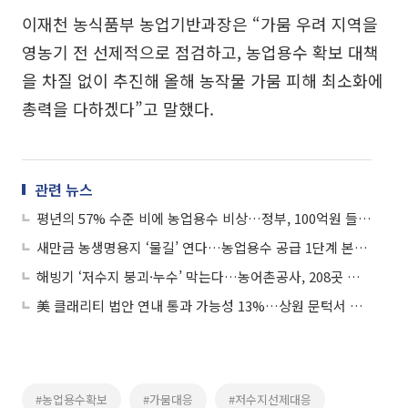
이재천 농식품부 농업기반과장은 “가뭄 우려 지역을
영농기 전 선제적으로 점검하고, 농업용수 확보 대책
을 차질 없이 추진해 올해 농작물 가뭄 피해 최소화에
총력을 다하겠다”고 말했다.
관련 뉴스
평년의 57% 수준 비에 농업용수 비상…정부, 100억원 들여 용수원 확충
새만금 농생명용지 ‘물길’ 연다…농업용수 공급 1단계 본격화
해빙기 ‘저수지 붕괴·누수’ 막는다…농어촌공사, 208곳 집중점검
美 클래리티 법안 연내 통과 가능성 13%…상원 문턱서 제동
#농업용수확보
#가뭄대응
#저수지선제대응