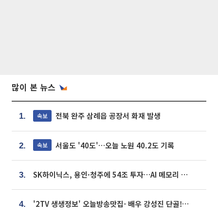
많이 본 뉴스
전북 완주 삼례읍 공장서 화재 발생
속보
1.
서울도 '40도'…오늘 노원 40.2도 기록
속보
2.
SK하이닉스, 용인·청주에 54조 투자…AI 메모리 생산기지 키운다
3.
'2TV 생생정보' 오늘방송맛집- 배우 강성진 단골! 쌀국수ㆍ푸팟퐁 커리 맛집 '블○○○'
4.