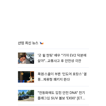
산업 최신 뉴스
'굿 윌 헌팅' 배우 "기아 EV2 덕분에
살아"…교통사고 후 안전성 극찬
폭염·스콜이 부른 ‘인도어 호캉스’ 열
풍…체류형 패키지 뜬다
"전동화에도 입힌 안전 DNA" 전기
플래그십 SUV 볼보 'EX90' [ET의
모빌리티]