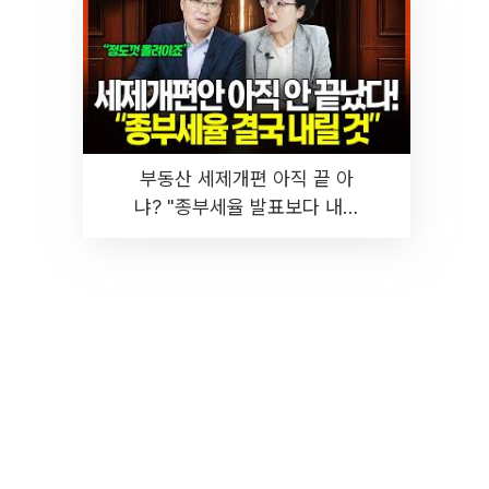
부동산 세제개편 아직 끝 아
냐? "종부세율 발표보다 내릴
것" 장기거주·양도세 전망 I 집
땅지성 I 김인만, 진미윤