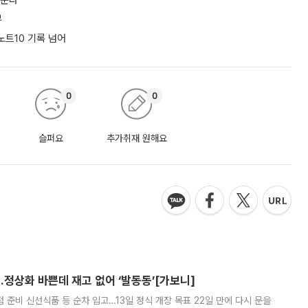
키운다
부
노트10 기록 넘어
0
0
슬퍼요
추가취재 원해요
…정상화 바쁜데 재고 없어 ‘발동동’[가보니]
준비 신선식품 등 순차 입고…13일 정식 개장 목표 22일 만에 다시 문을