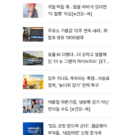
귀밑·턱밑 혹…얼굴 마비가 있다면
‘이 질병’ 의심[e건강~쏙]
주유소 기름값 12주 연속 내려…휘
발유·경유 1800원대
효율·AI 더했다…더 강하고 알뜰해
진 ‘더 뉴 그랜저 하이브리드’ [ET의
모빌리티]
입추 지나도 계속되는 폭염…식음료
업계, ‘늦더위 잡기’ 전력 투구
여름철 마른기침, 냉방병‧감기 아닌
천식일 수도 [e건강~쏙]
‘집도 코칭 받으며 산다’…월급쟁이
부자들, ‘내집마련’ 신청 증가세