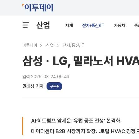
산업
재계
전자/통신/IT
자동차
중
이투데이
산업
전자/통신/IT
삼성ㆍLG, 밀라노서 HV
입력 2026-03-24 09:43
권태성 기자
구독
AI·히트펌프 앞세운 ‘유럽 공조 전쟁’ 본격화
데이터센터·B2B 시장까지 확장…토털 HVAC 경쟁 