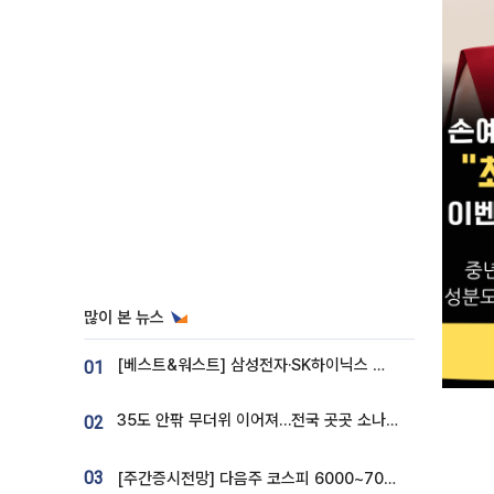
많이 본 뉴스
[베스트&워스트] 삼성전자·SK하이닉스 밀린 한 주…상상인증권은 85% 급등
01
35도 안팎 무더위 이어져…전국 곳곳 소나기 [오늘 날씨]
02
03
[주간증시전망] 다음주 코스피 6000~7000⋯“外人 수급은 정책이 변수”