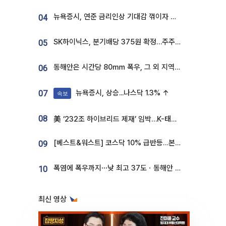
뉴욕증시, 연준 금리인상 기대감 꺾이자 상승...S&P500 사상 최고치 [종합]
04
SK하이닉스, 분기배당 375원 확정…주주환원책 9월로 앞당겨 발표
05
동해안은 시간당 80㎜ 폭우, 그 외 지역은 폭염…‘극과 극 날씨’
06
뉴욕증시, 상승...나스닥 1.3% ↑
07
속보
08
美 ‘232조 하이브리드 제재’ 임박…K-태양광, 불확실성 털고 날개 다나
[베스트&워스트] 코스닥 10% 급반등…본느, 최대주주 변경 기대에 270% 폭등
09
폭염에 폭우까지⋯낮 최고 37도ㆍ동해안 강한 비 [날씨]
10
최신 영상