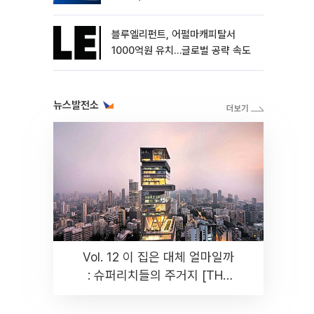
블루엘리펀트, 어펄마캐피탈서
1000억원 유치…글로벌 공략 속도
뉴스발전소
Vol. 12 이 집은 대체 얼마일까
: 슈퍼리치들의 주거지 [THE
RARE]