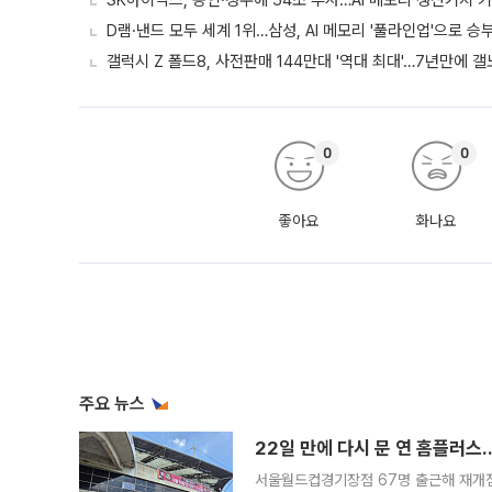
SK하이닉스, 용인·청주에 54조 투자…AI 메모리 생산기지 
D램·낸드 모두 세계 1위…삼성, AI 메모리 '풀라인업'으로 승
갤럭시 Z 폴드8, 사전판매 144만대 '역대 최대'…7년만에 갤
0
0
좋아요
화나요
주요 뉴스
22일 만에 다시 문 연 홈플러스
서울월드컵경기장점 67명 출근해 재개점 