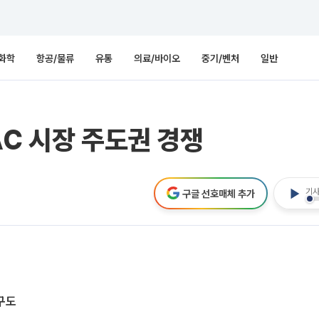
화학
항공/물류
유통
의료/바이오
중기/벤처
일반
AC 시장 주도권 경쟁
기사
구글 선호매체 추가
구도