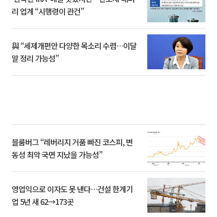
리 업계 “시행령이 관건”
與 “세제개편안 다양한 목소리 수렴…이달
말 정리 가능성”
블룸버그 “레버리지 거품 빠진 코스피, 변
동성 최악 국면 지났을 가능성”
영업익으로 이자도 못 낸다…건설 한계기
업 5년 새 62→173곳