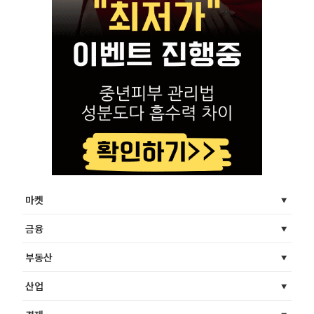
마켓
금융
부동산
산업