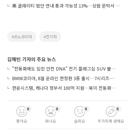
美 클래리티 법안 연내 통과 가능성 13%…상원 문턱서 제동
#르노코리아
#전기차
김채빈 기자의 주요 뉴스
"전동화에도 입힌 안전 DNA" 전기 플래그십 SUV 볼보 'EX90'
BMW코리아, 8월 온라인 한정판 3종 출시…7시리즈·X7·M340i 투어링
한온시스템, 캐나다 정부서 100억 지원…북미 전동화 시장 가속
0
0
0
0
좋아요
화나요
슬퍼요
추가취재 원해요