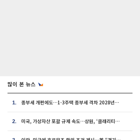
많이 본 뉴스
종부세 개편에도…1·3주택 종부세 격차 2028년부터 확대
1.
미국, 가상자산 포괄 규제 속도…상원, ‘클래리티법’ 9월 절차투표 추진
2.
이란, 미국에 호르무즈 합의 조건 제시…美 “경기 아직 안 끝나” [종합]