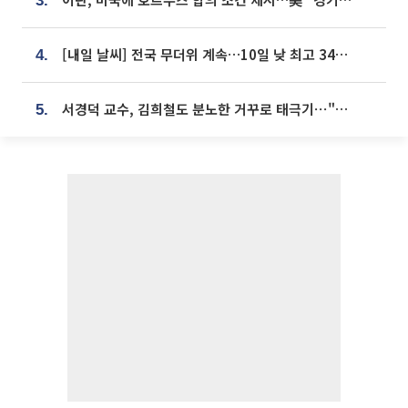
3.
[내일 날씨] 전국 무더위 계속…10일 낮 최고 34도 육박
4.
서경덕 교수, 김희철도 분노한 거꾸로 태극기⋯"엉터리는 아냐, 아쉬울 뿐"
5.