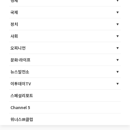
경제
국제
정치
사회
오피니언
문화·라이프
뉴스발전소
이투데이TV
스페셜리포트
Channel 5
위너스IR클럽