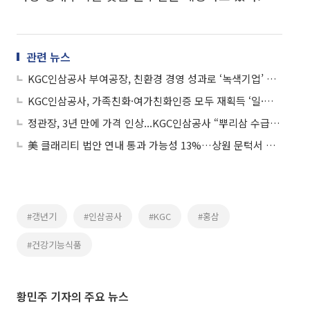
관련 뉴스
KGC인삼공사 부여공장, 친환경 경영 성과로 ‘녹색기업’ 선정
KGC인삼공사, 가족친화·여가친화인증 모두 재획득 ‘일·가정 균형 앞장’
정관장, 3년 만에 가격 인상...KGC인삼공사 “뿌리삼 수급 부족”
美 클래리티 법안 연내 통과 가능성 13%…상원 문턱서 제동
#갱년기
#인삼공사
#KGC
#홍삼
#건강기능식품
황민주 기자의 주요 뉴스