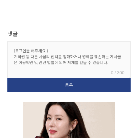
댓글
0 / 300