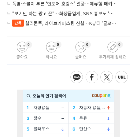
폭염·스콜이 부른 ‘인도어 호캉스’ 열풍…체류형 패키지 뜬다
“보기만 하는 광고 끝“…화장품업계, SNS 홍보도 ‘참여형 콘텐츠’로 변모
실리콘투, 라이브커머스팀 신설…K뷰티 ‘글로벌 판매망’ 확대
단독
0
0
0
0
좋아요
화나요
슬퍼요
추가취재 원해요