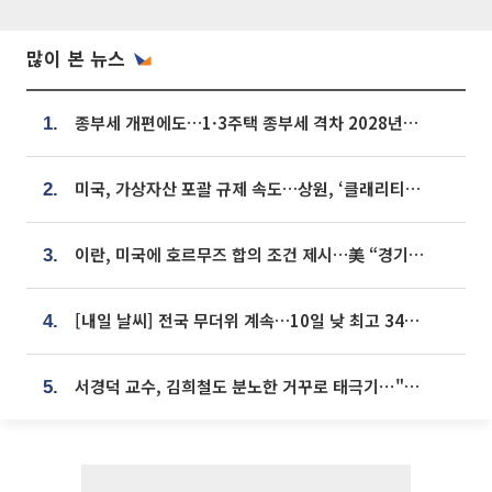
많이 본 뉴스
종부세 개편에도…1·3주택 종부세 격차 2028년부터 확대
1.
미국, 가상자산 포괄 규제 속도…상원, ‘클래리티법’ 9월 절차투표 추진
2.
이란, 미국에 호르무즈 합의 조건 제시…美 “경기 아직 안 끝나” [종합]
3.
[내일 날씨] 전국 무더위 계속…10일 낮 최고 34도 육박
4.
서경덕 교수, 김희철도 분노한 거꾸로 태극기⋯"엉터리는 아냐, 아쉬울 뿐"
5.