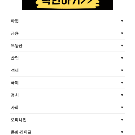
마켓
금융
부동산
산업
경제
국제
정치
사회
오피니언
문화·라이프