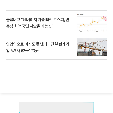
블룸버그 “레버리지 거품 빠진 코스피, 변
동성 최악 국면 지났을 가능성”
영업익으로 이자도 못 낸다…건설 한계기
업 5년 새 62→173곳