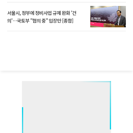
서울시, 정부에 정비사업 규제 완화 '건
의'⋯국토부 "협의 중" 입장만 [종합]