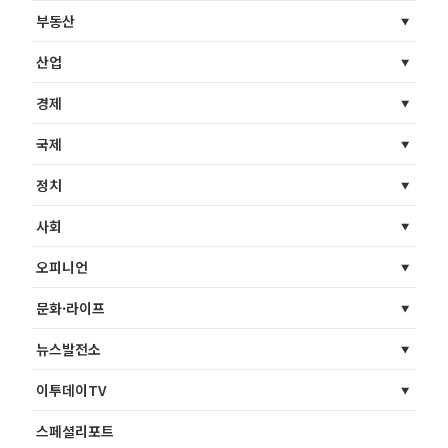
부동산
산업
경제
국제
정치
사회
오피니언
문화·라이프
뉴스발전소
이투데이TV
스페셜리포트