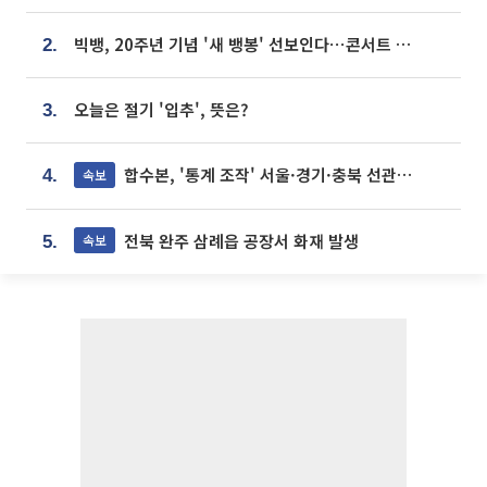
빅뱅, 20주년 기념 '새 뱅봉' 선보인다⋯콘서트 앞두고 팝업 개최
2.
오늘은 절기 '입추', 뜻은?
3.
합수본, '통계 조작' 서울·경기·충북 선관위 등 추가 압수수색
속보
4.
전북 완주 삼례읍 공장서 화재 발생
속보
5.