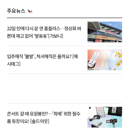
주요뉴스
22일 만에 다시 문 연 홈플러스…정상화 바
쁜데 재고 없어 ‘발동동’[가보니]
입추매직 '불발', 처서매직은 올까요? [해
시태그]
콘서트 갈 때 응원봉만?⋯'최애' 위한 필수
품 등장이오! [솔드아웃]