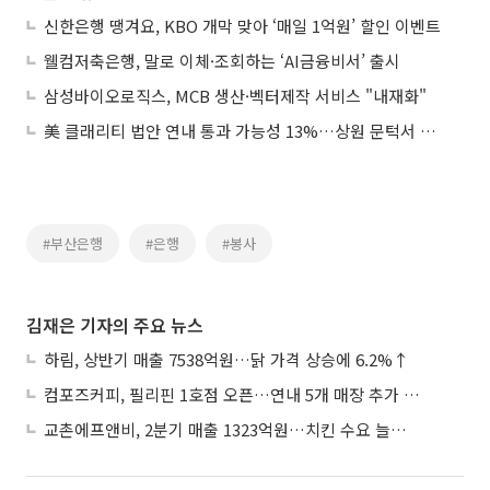
신한은행 땡겨요, KBO 개막 맞아 ‘매일 1억원’ 할인 이벤트
웰컴저축은행, 말로 이체·조회하는 ‘AI금융비서’ 출시
삼성바이오로직스, MCB 생산·벡터제작 서비스 "내재화"
美 클래리티 법안 연내 통과 가능성 13%…상원 문턱서 제동
#부산은행
#은행
#봉사
김재은 기자의 주요 뉴스
하림, 상반기 매출 7538억원…닭 가격 상승에 6.2%↑
컴포즈커피, 필리핀 1호점 오픈…연내 5개 매장 추가 출점
교촌에프앤비, 2분기 매출 1323억원…치킨 수요 늘며 4.9%↑