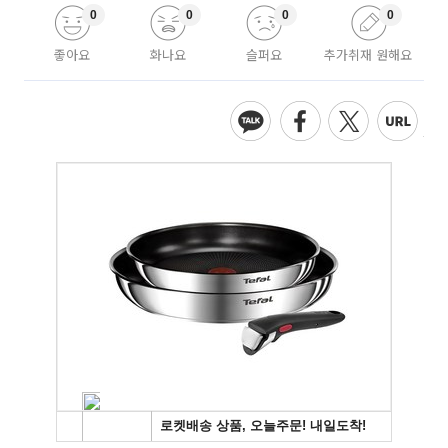
0
0
0
0
좋아요
화나요
슬퍼요
추가취재 원해요