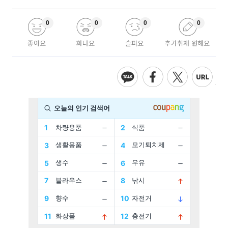
0
0
0
0
좋아요
화나요
슬퍼요
추가취재 원해요