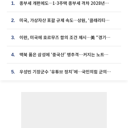
종부세 개편에도…1·3주택 종부세 격차 2028년부터 확대
1.
미국, 가상자산 포괄 규제 속도…상원, ‘클래리티법’ 9월 절차투표 추진
2.
이란, 미국에 호르무즈 합의 조건 제시…美 “경기 아직 안 끝나” [종합]
3.
맥북 품은 삼성에 ‘중국산’ 맹추격⋯커지는 노트북 OLED 시장
4.
우성빈 기장군수 ‘유튜브 정치’에…국민의힘 군의원들 집단 반발
5.