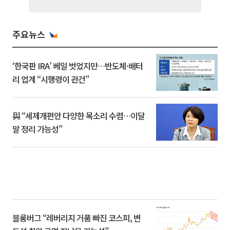
주요뉴스
‘한국판 IRA’ 베일 벗었지만…반도체·배터
리 업계 “시행령이 관건”
與 “세제개편안 다양한 목소리 수렴…이달
말 정리 가능성”
블룸버그 “레버리지 거품 빠진 코스피, 변