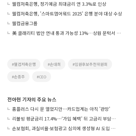
웰컴저축은행, 정기예금 최대금리 연 3.3%로 인상
웰컴저축은행, '스마트앱어워드 2025' 은행 분야 대상 수상
웰컴금융그룹
美 클래리티 법안 연내 통과 가능성 13%…상원 문턱서 제동
#웰컴저축은행
#손대희
#임원후보추천위원회
#손종주
#CEO
전아현 기자의 주요 뉴스
홈플러스 다시 문 열었지만⋯카드업계는 아직 '관망'
리볼빙 평균금리 17.4%⋯‘가입 혜택’ 뒤 고금리 부담 주의
손보협회, 과실비율·보험광고 심의에 생성형 AI 도입 추진