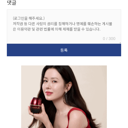
댓글
0 / 300