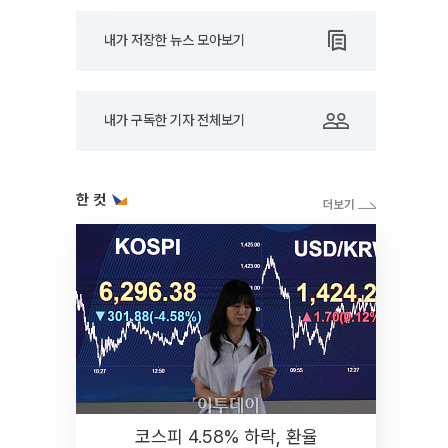
내가 저장한 뉴스 모아보기
내가 구독한 기자 전체보기
한 컷
코스피 4.58% 하락, 환율