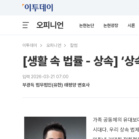
오피니언
논현논단
논현광장
시론
이투데이
오피니언
칼럼
[생활 속 법률 - 상속] ‘
입력 2026-03-21 07:00
부광득 법무법인(유한) 태평양 변호사
가족 공동체의 유대보다
시대다. 우리 상속 법