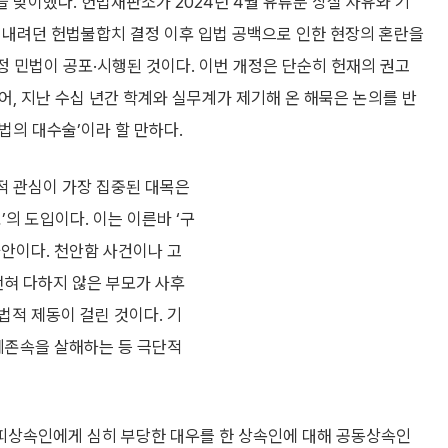
 맞이했다. 헌법재판소가 2024년 4월 유류분 상실 사유와 기
 내려던 헌법불합치 결정 이후 입법 공백으로 인한 현장의 혼란을
개정 민법이 공포·시행된 것이다. 이번 개정은 단순히 헌재의 권고
어, 지난 수십 년간 학계와 실무계가 제기해 온 해묵은 논의를 반
법의 대수술’이라 할 만하다.
적 관심이 가장 집중된 대목은
’의 도입이다. 이는 이른바 ‘구
사안이다. 천안함 사건이나 고
전혀 다하지 않은 부모가 사후
법적 제동이 걸린 것이다. 기
직계존속을 살해하는 등 극단적
피상속인에게 심히 부당한 대우를 한 상속인에 대해 공동상속인