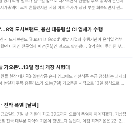
월 정기 리뷰 발표가 일주일 앞으로 다가오면서 편출입 후보 종목에 관심이
 시가총액이 크게 흔들렸지만 저점 이후 주가가 상당 부분 회복되면서 편입
다시 부각되고 있다. 7일 금융투자업계에 따르면 MSCI는 한국시간으로 오는
od'…8억 도시브랜드, 용산 대통령실 CI 업체가 수행
시 도시브랜드 ‘Busan is Good’ 개발 사업의 수행기관이 윤석열 정부
여했던 디자인 전문업체 피앤(P&)인 것으로 확인됐다. 8억 원이 투입된 부산
 부족과 디자인 정체성 논란에 휩싸였던 만큼, 사업 선정 과정과 결과물에
 가오픈’...13일 정식 개장 시험대
.직원들 현장 배치PB·일반상품 순차 입고에도 신선식품 수급 정상화는 과제최
 높일지 주목 홈플러스가 오늘(7일) 가오픈을 시작으로 13일 정식으로 재
직원들이 현장 배치되고, PB 상품과 함께 일반 상품 납품도 순차적으로 진행
ㆍ전라 폭염 [날씨]
 금요일인 7일 낮 기온이 최고 39도까지 오르며 폭염이 이어지겠다. 기상청
로 전국 대부분 지역의 기온이 평년보다 높겠다. 아침 최저기온은 22~27
 대부분 지역에 폭염특보가 발효된 가운데 최고체감온도는 35도 안팎까지 올라