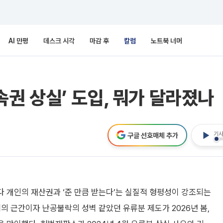
AI 만평
데스크 시각
마감 후
칼럼
노트북 너머
상속권 상실’ 도입, 뭐가 달라졌나
기사
구글 선호매체 추가
 개인의 재산권과 ‘준 만큼 받는다’는 실질적 형평성이 강조되는
제의 근간이자 난공불락의 성벽 같았던 유류분 제도가 2026년 봄,