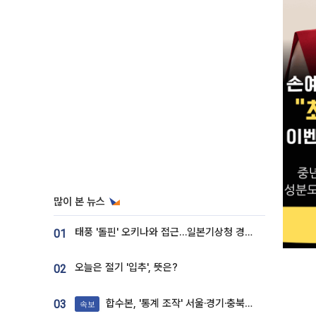
많이 본 뉴스
태풍 '돌핀' 오키나와 접근…일본기상청 경로 업데이트
01
오늘은 절기 '입추', 뜻은?
02
합수본, '통계 조작' 서울·경기·충북 선관위 등 추가 압수수색
03
속보