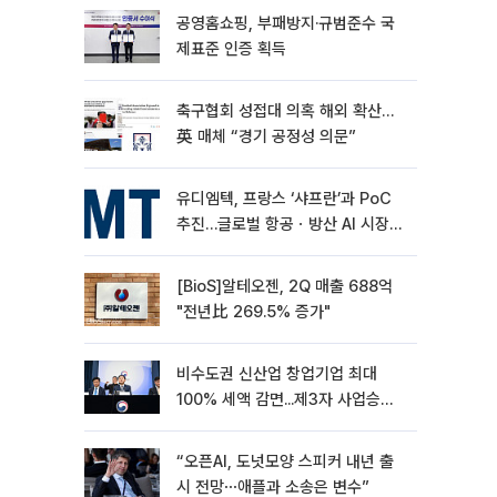
공영홈쇼핑, 부패방지·규범준수 국
제표준 인증 획득
축구협회 성접대 의혹 해외 확산…
英 매체 “경기 공정성 의문”
유디엠텍, 프랑스 ‘샤프란’과 PoC
추진…글로벌 항공ㆍ방산 AI 시장
공략
[BioS]알테오젠, 2Q 매출 688억
"전년比 269.5% 증가"
비수도권 신산업 창업기업 최대
100% 세액 감면...제3자 사업승계
특례 도입
“오픈AI, 도넛모양 스피커 내년 출
시 전망⋯애플과 소송은 변수”