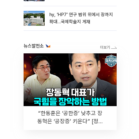
hy, ‘HP7’ 연구 범위 위에서 장까지
확대…국제학술지 게재
뉴스발전소
“한동훈은 ‘공한증’ 낮추고 장
동혁은 ‘공장증’ 키운다” [정치
대학]