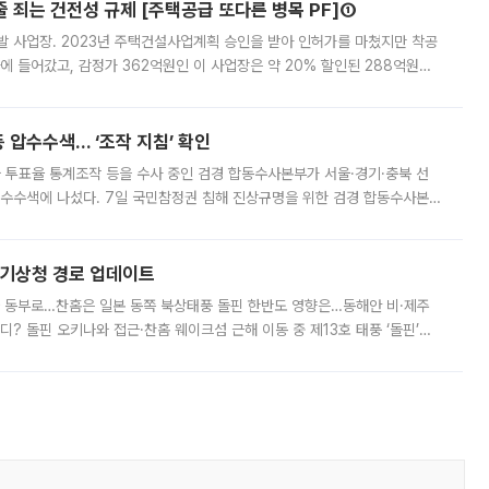
줄 죄는 건전성 규제 [주택공급 또다른 병목 PF]①
발 사업장. 2023년 주택건설사업계획 승인을 받아 인허가를 마쳤지만 착공
에 들어갔고, 감정가 362억원인 이 사업장은 약 20% 할인된 288억원에
 현재는 4차 공매를 위한 조건 협의가 진행 중이다. 수도권의 주요 주거 배
 압수수색… ‘조작 지침’ 확인
와 투표율 통계조작 등을 수사 중인 검경 합동수사본부가 서울·경기·충북 선
 압수수색에 나섰다. 7일 국민참정권 침해 진상규명을 위한 검경 합동수사본
추가 증거 확보를 위해 중앙선관위, 서울시·경기도·충청북도 선관위, 김포시
본기상청 경로 업데이트
국 동부로…찬홈은 일본 동쪽 북상태풍 돌핀 한반도 영향은…동해안 비·제주
디? 돌핀 오키나와 접근·찬홈 웨이크섬 근해 이동 중 제13호 태풍 ‘돌핀’이
 아마미 지방에 접근하고 있다. 돌핀은 오키나와 부근을 지난 뒤 동중국해