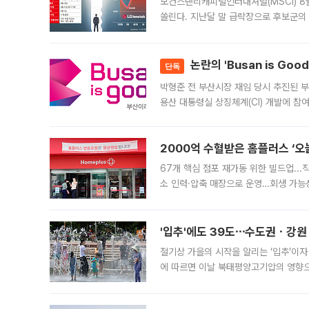
모건스탠리캐피털인터내셔널(MSCI) 8
쏠린다. 지난달 말 급락장으로 후보군의
가능성과 지수 추종 자금 유입 기대가 
논란의 'Busan is Go
단독
박형준 전 부산시장 재임 당시 추진된 부산
용산 대통령실 상징체계(CI) 개발에 참
도시브랜드 사업이 공개 이후 시민 공감
2000억 수혈받은 홈플러스 ‘오늘
67개 핵심 점포 재가동 위한 빌드업..
소 인력·압축 매장으로 운영…회생 가능성
영업을 시작한다. 핵심 점포 67개에는 
'입추'에도 39도⋯수도권ㆍ강원
절기상 가을의 시작을 알리는 ‘입추’이자
에 따르면 이날 북태평양고기압의 영향으
도, 낮 최고기온은 31~39도로, 전국