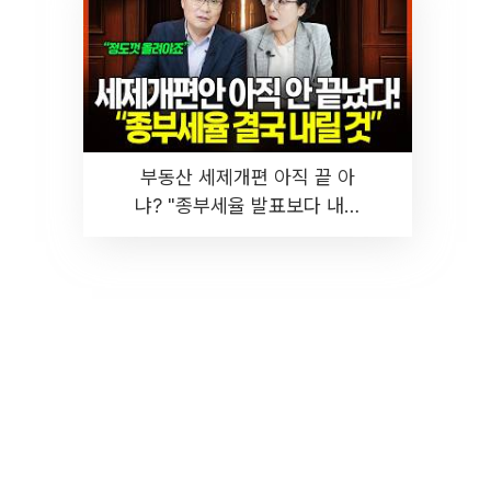
부동산 세제개편 아직 끝 아
냐? "종부세율 발표보다 내릴
것" 장기거주·양도세 전망 I 집
땅지성 I 김인만, 진미윤