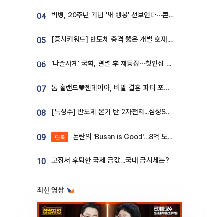
빅뱅, 20주년 기념 '새 뱅봉' 선보인다⋯콘서트 앞두고 팝업 개최
04
[증시키워드] 반도체 충격 뚫은 개별 호재...포스코퓨처엠·에코프로·한화솔루션 '눈길'
05
‘나솔사계’ 국화, 결별 후 재등장⋯첫인상 투표 휩쓸고 ‘인기녀’ 등극
06
톰 홀랜드♥젠데이아, 비밀 결혼 파티 포착⋯호텔 대관비만 9억
07
[특징주] 반도체 온기 탄 2차전지...삼성SDI, 장 초반 7% 넘게 껑충
08
논란의 'Busan is Good'…8억 도시브랜드, 용산 대통령실 CI 업체가 수행
09
단독
고점서 후퇴한 국제 금값…국내 금시세는?
10
최신 영상