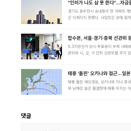
"인허가 나도 삽 못 뜬다"…자금
경기도 동두천시 송내동의 한 아파트 개
은 이뤄지지 못했다. 사업장은 공매 절차
3차 공매까지 진행됐으나 모두 유찰됐다.
후
합수본, 서울·경기·충북 선관위 등
6.3지방선거 당시 투표용지 부족 사태
관위와 시, 군, 구 단위 선관위를 추가
부(김태훈 서울중앙지검 3차장검사)는 
태풍 '돌핀' 오키나와 접근…일
태풍 돌핀 예상경로, 오키나와 지나 중
와 남해상 높은 물결현재 태풍 위치는 어
강한 세력을 유지한 채 일본 오키나와와
댓글