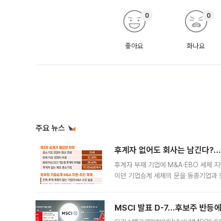
0
0
좋아요
화나요
주요 뉴스
후계자 없어도 회사는 남긴다?…‘
후계자 부재 기업에 M&A·EBO 세제 
이던 기업승계 세제의 문을 동종기업과 
대신 M&A나 임직원 인수(EBO)를 통
늘
MSCI 발표 D-7…후보주 반등