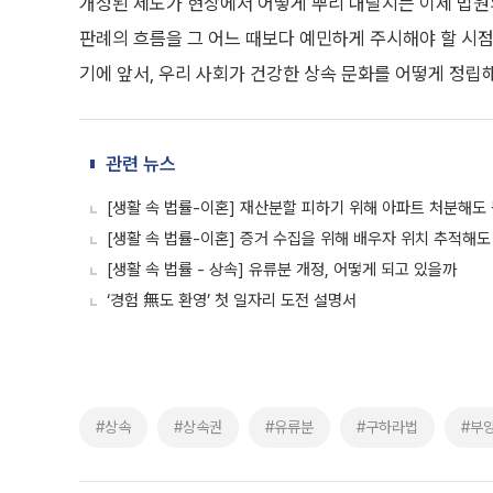
개정된 제도가 현장에서 어떻게 뿌리 내릴지는 이제 법원
판례의 흐름을 그 어느 때보다 예민하게 주시해야 할 시점
기에 앞서, 우리 사회가 건강한 상속 문화를 어떻게 정립
관련 뉴스
[생활 속 법률-이혼] 재산분할 피하기 위해 아파트 처분해도
[생활 속 법률-이혼] 증거 수집을 위해 배우자 위치 추적해도
[생활 속 법률 - 상속] 유류분 개정, 어떻게 되고 있을까
‘경험 無도 환영’ 첫 일자리 도전 설명서
#상속
#상속권
#유류분
#구하라법
#부