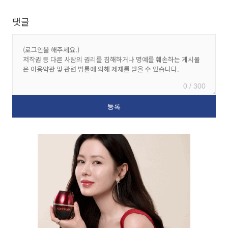
댓글
0 / 300