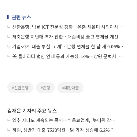
관련 뉴스
신한은행, 법률·ICT 전문성 강화…윤준·채은미 사외이사 추천
저축은행 지난해 흑자 전환⋯대손비용 줄고 연체율 개선
기업·가계 대출 부실 ‘고개’…은행 연체율 한 달 새 0.06%p↑
美 클래리티 법안 연내 통과 가능성 13%…상원 문턱서 제동
#신한은행
#은행
#대환대출
김재은 기자의 주요 뉴스
입추 지나도 계속되는 폭염…식음료업계, ‘늦더위 잡기’ 전력 투구
하림, 상반기 매출 7538억원…닭 가격 상승에 6.2%↑