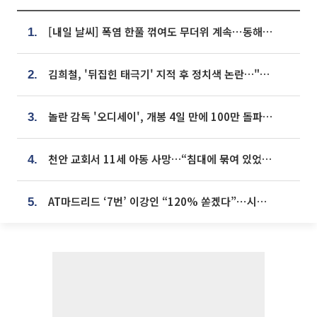
[내일 날씨] 폭염 한풀 꺾여도 무더위 계속⋯동해안 이틀 연속 비
1.
김희철, '뒤집힌 태극기' 지적 후 정치색 논란…"좌우 떠나 우리나라 국기"
2.
놀란 감독 '오디세이', 개봉 4일 만에 100만 돌파⋯'왕사남' 보다 빠르다
3.
천안 교회서 11세 아동 사망…“침대에 묶여 있었다” 진술 확보
4.
AT마드리드 ‘7번’ 이강인 “120% 쏟겠다”⋯시메오네 감독 “필요한 선수”
5.