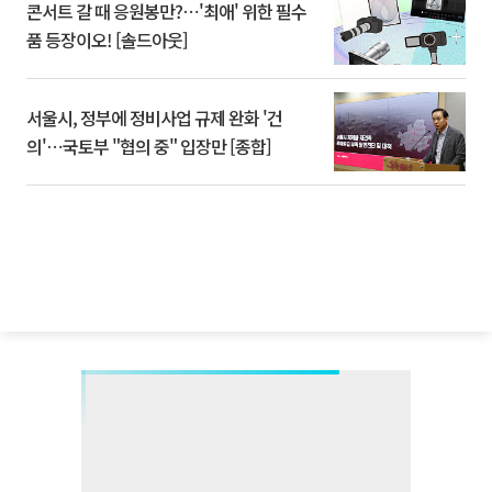
콘서트 갈 때 응원봉만?⋯'최애' 위한 필수
품 등장이오! [솔드아웃]
서울시, 정부에 정비사업 규제 완화 '건
의'⋯국토부 "협의 중" 입장만 [종합]