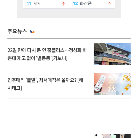
주요뉴스
22일 만에 다시 문 연 홈플러스…정상화 바
쁜데 재고 없어 ‘발동동’[가보니]
입추매직 '불발', 처서매직은 올까요? [해
시태그]