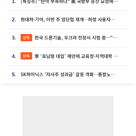
[특징주] “탄약 부족하다“ 美 국방부 증산 요청에⋯국내 방산주 급등세
1.
현대차·기아, 이번 주 임단협 재개…하청 사용자성 재심도 ‘변수’
2.
한국 드론기술, 우크라 전장서 시험 중…“스타트업 여러 곳 참여”
단독
3.
李 ‘호남형 대입’ 제안에 교육청·지역대학 서·논술형 입시 연계 '착수'
단독
4.
SK하이닉스 ‘자사주 성과급’ 갈등 격화…통합노조 출범 움직임
5.