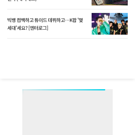
빅뱅 컴백하고 튜이드 데뷔하고⋯K팝 '몇
세대'세요? [엔터로그]