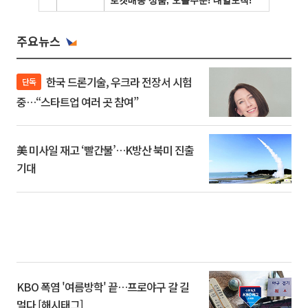
주요뉴스
한국 드론기술, 우크라 전장서 시험
단독
중…“스타트업 여러 곳 참여”
美 미사일 재고 ‘빨간불’…K방산 북미 진출
기대
KBO 폭염 '여름방학' 끝…프로야구 갈 길
멀다 [해시태그]