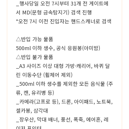
_행사당일 오전 7시부터 31개 전 게이트에
서 MD(문형 금속탐지기) 검색 진행
*오전 7시 이전 진입자는 핸드스캐너로 검색
△반입 가능 물품
500ml 이하 생수, 공식 응원봉(아미밤)
△반입 불가 물품
_A3 사이즈 이상 대형 가방·캐리어, 바퀴 달
린 이동수단 (휠체어 제외)
_500ml 이하 생수를 제외한 모든 음식물 (주
류, 캔, 유리병 등)
_카메라(고프로 등), 드론, 아이패드, 노트북,
셀카봉, 삼각대
_장우산, 막대 배너, 풍선, 폭죽, 에어혼, 레
이저 포인터