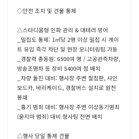
◇안전 조치 및 건물 통제
△스타디움형 인파 관리 & 대테러 방어
_밀집도 통제: 1㎡당 2명 이상 밀집 시 게이
트 유입 즉각 차단 및 현장 모니터링팀 가동
_경찰력 총동원: 6500여 명 / 고공관측차량,
방송조명차 등 장비 5400여 점 배치
_차량 돌진 대비: 행사장 주변 철침판, 사인
보드카, 바리케이드, 경찰버스 설치로 원천
봉쇄
_흉기 범죄 대비: 행사장 주변 이상동기범죄
(묻지마 범죄) 대비 형사팀 전면 배치
△행사 당일 통제 건물