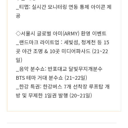
_티맵: 실시간 모니터링 연동 통제 아이콘 제
공
◇서울시 글로벌 아미(ARMY) 환영 이벤트
_랜드마크 라이트업 : 세빛섬, 청계천 등 15
곳 야간 조명 & 10곳 미디어파사드 (21~22
일)
_음악 분수쇼: 반포대교 달빛무지개분수
BTS 테마 거대 분수쇼 (21~22일)
_한강 특권: 한강버스 7개 선착장 루프탑 개
방 및 무제한 1일권 발행 (20~21일)