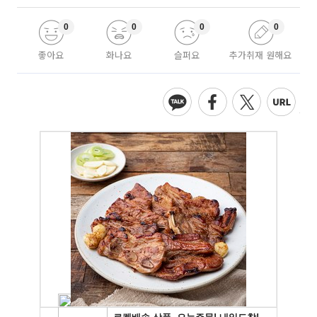
0
0
0
0
좋아요
화나요
슬퍼요
추가취재 원해요