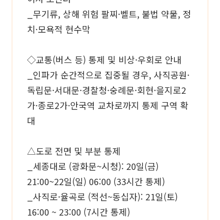
_무기류, 상해 위험 팔찌·벨트, 불법 약물, 정
치·모욕적 현수막
◇교통(버스 등) 통제 및 비상·우회로 안내
_인파가 순간적으로 집중될 경우, 사직공원·
독립문·서대문·경찰청·숭례문·회현·을지로2
가·종로2가·안국역 교차로까지 통제 구역 확
대
△도로 전면 및 부분 통제
_세종대로 (광화문~시청): 20일(금)
21:00~22일(일) 06:00 (33시간 통제)
_사직로·율곡로 (적선~동십자): 21일(토)
16:00 ~ 23:00 (7시간 통제)