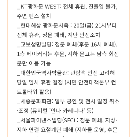
_KT광화문 WEST: 전체 휴관, 진출입 불가,
주변 펜스 설치
_현대해상 광화문사옥 : 20일(금) 21시부터
전체 휴관, 정문 폐쇄, 계단 안전조치
_교보생명빌딩: 정문 폐쇄(후문 16시 폐쇄).
1층 베이커리는 후문, 지하 문고는 남측 회전
문만 이용 가능
_대한민국역사박물관: 관람객 안전 고려해
당일 임시 휴관 결정 (시민 안전대책본부 컨
트롤타워 활용)
_세종문화회관: 일부 공연 및 전시 일정 취소
·조정 (뮤지컬 '안나 카레니나' 등)
_서울파이낸스빌딩(SFC) : 정문 폐쇄, 지상·
지하 연결 요철계단 폐쇄 (지하몰 운영, 후문