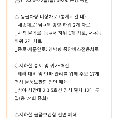
(금) 18:00~22일(일) 09:00 운영 중단
△ 응급차량 비상차로 (통제시간 내)
_세종대로: 남➔북 방향 하위 2개 차로
_사직·율곡로: 동➔서 하위 1개 차로, 서➔동
하위 2개 차로
_종로·새문안로: 양방향 중앙버스전용차로
◇지하철 통제 및 귀가·해산
_테러 대비 및 인파 관리를 위해 주요 17개
역사 물품보관함 전면 폐쇄
_심야 시간대 2·3·5호선 임시 열차 12대 투
입(총 24회 증회)
△지하철 물품보관함 전면 폐쇄