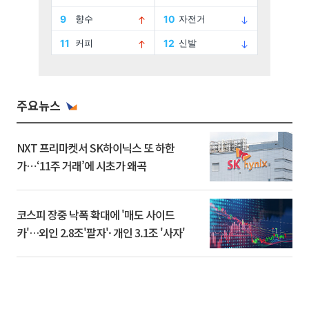
주요뉴스
NXT 프리마켓서 SK하이닉스 또 하한
가⋯‘11주 거래’에 시초가 왜곡
코스피 장중 낙폭 확대에 '매도 사이드
카'…외인 2.8조'팔자'· 개인 3.1조 '사자'