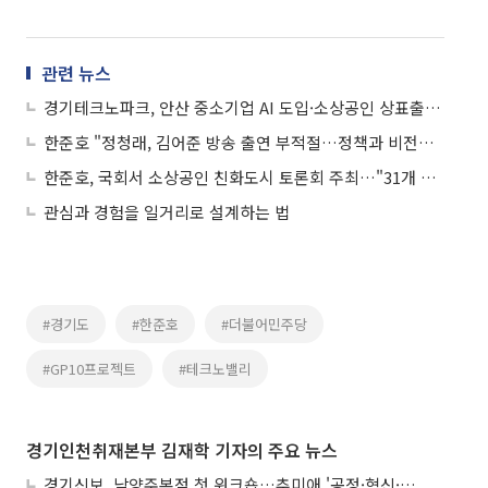
관련 뉴스
경기테크노파크, 안산 중소기업 AI 도입·소상공인 상표출원 지원 동시 가동
한준호 "정청래, 김어준 방송 출연 부적절…정책과 비전으로 평가받을 것"
한준호, 국회서 소상공인 친화도시 토론회 주최…"31개 시군 맞춤형 상향식 지원"
관심과 경험을 일거리로 설계하는 법
#경기도
#한준호
#더불어민주당
#GP10프로젝트
#테크노밸리
경기인천취재본부 김재학 기자의 주요 뉴스
경기신보, 남양주본점 첫 워크숍…추미애 '공정·혁신·포용' 전면 반영