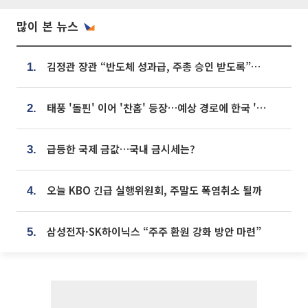
많이 본 뉴스
김정관 장관 “반도체 성과급, 주총 승인 받도록”…상법·자본시장법 개정 시사
1.
태풍 '돌핀' 이어 '찬홈' 등장…예상 경로에 한국 '한숨'
2.
급등한 국제 금값…국내 금시세는?
3.
오늘 KBO 긴급 실행위원회, 주말도 폭염취소 될까
4.
삼성전자·SK하이닉스 “주주 환원 강화 방안 마련”
5.