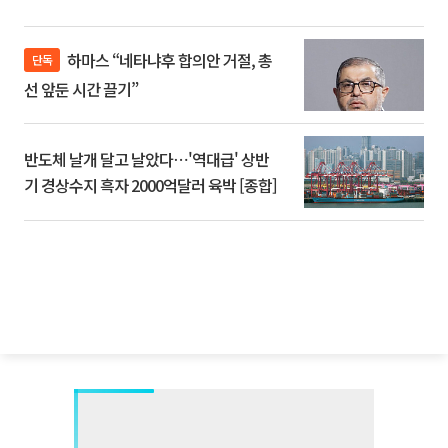
하마스 “네타냐후 합의안 거절, 총
단독
선 앞둔 시간 끌기”
반도체 날개 달고 날았다⋯'역대급' 상반
기 경상수지 흑자 2000억달러 육박 [종합]