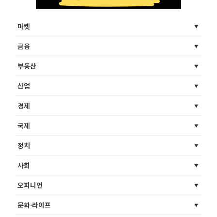
마켓
금융
부동산
산업
경제
국제
정치
사회
오피니언
문화·라이프