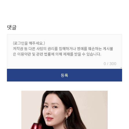
댓글
0 / 300