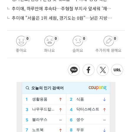
추미애, 하루만에 후속타…주형철 부지사 앞세워 '재정TF' 즉시 가동
추미애 "서울은 1위 세원, 경기도는 0원"…낡은 지방세제 정조준
0
0
0
0
좋아요
화나요
슬퍼요
추가취재 원해요