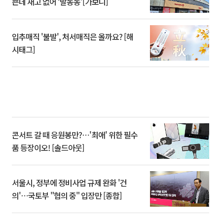
쁜데 재고 없어 ‘발동동’[가보니]
입추매직 '불발', 처서매직은 올까요? [해
시태그]
콘서트 갈 때 응원봉만?⋯'최애' 위한 필수
품 등장이오! [솔드아웃]
서울시, 정부에 정비사업 규제 완화 '건
의'⋯국토부 "협의 중" 입장만 [종합]