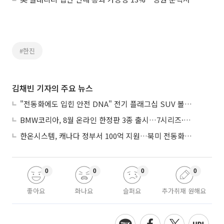
#한진
김채빈 기자의 주요 뉴스
"전동화에도 입힌 안전 DNA" 전기 플래그십 SUV 볼보 'EX90'
BMW코리아, 8월 온라인 한정판 3종 출시…7시리즈·X7·M340i 투어링
한온시스템, 캐나다 정부서 100억 지원…북미 전동화 시장 가속
0
0
0
0
좋아요
화나요
슬퍼요
추가취재 원해요