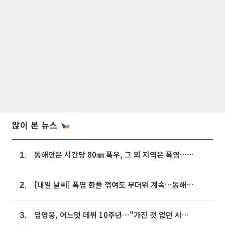
많이 본 뉴스
동해안은 시간당 80㎜ 폭우, 그 외 지역은 폭염…‘극과 극 날씨’
1.
[내일 날씨] 폭염 한풀 꺾여도 무더위 계속⋯동해안 이틀 연속 비
2.
임영웅, 어느덧 데뷔 10주년⋯"가진 것 없던 시절, 내 앞엔 20명의 팬뿐"
3.