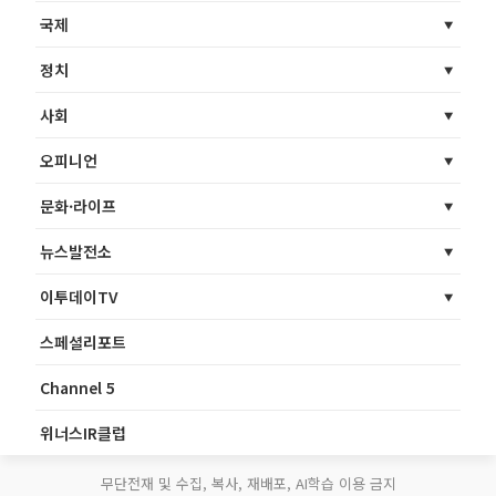
국제
정치
사회
오피니언
문화·라이프
뉴스발전소
이투데이TV
스페셜리포트
Channel 5
위너스IR클럽
무단전재 및 수집, 복사, 재배포, AI학습 이용 금지