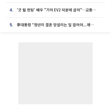
'굿 윌 헌팅' 배우 "기아 EV2 덕분에 살아"…교통사고 후 안전성 극찬
4.
李대통령 “청년이 결혼 망설이는 일 없어야...제도상 불이익 조사”
5.