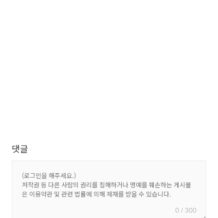
댓글
0 / 300