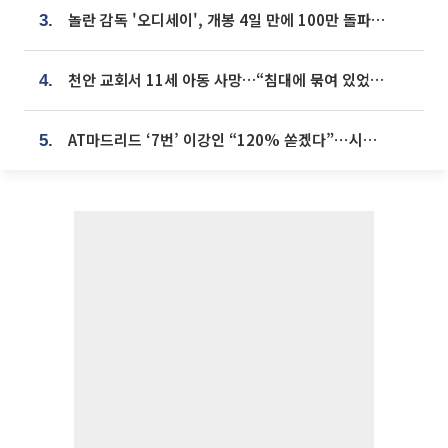
놀란 감독 '오디세이', 개봉 4일 만에 100만 돌파⋯'왕사남' 보다 빠르다
3.
천안 교회서 11세 아동 사망…“침대에 묶여 있었다” 진술 확보
4.
AT마드리드 ‘7번’ 이강인 “120% 쏟겠다”⋯시메오네 감독 “필요한 선수”
5.