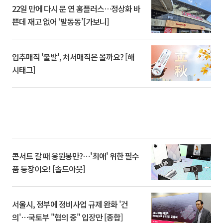
22일 만에 다시 문 연 홈플러스…정상화 바
쁜데 재고 없어 ‘발동동’[가보니]
입추매직 '불발', 처서매직은 올까요? [해
시태그]
콘서트 갈 때 응원봉만?⋯'최애' 위한 필수
품 등장이오! [솔드아웃]
서울시, 정부에 정비사업 규제 완화 '건
의'⋯국토부 "협의 중" 입장만 [종합]