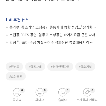
AI 추천 뉴스
중기부, 중소기업·소상공인 중동사태 영향 점검..."장기화 대비 총력"
소진공, 'BTS 공연' 앞두고 소상공인 바가지요금 근절 나서
당정 "나프타 수급 차질…여수 석화산단 특별대응지역 격상 검토”
#전남도
#중동사태
#경영안정자금
#중소기업
#소상공인
0
0
0
0
좋아요
화나요
슬퍼요
추가취재 원해요