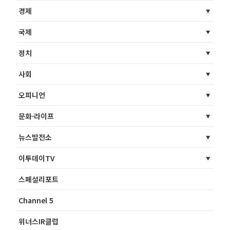
경제
국제
정치
사회
오피니언
문화·라이프
뉴스발전소
이투데이TV
스페셜리포트
Channel 5
위너스IR클럽