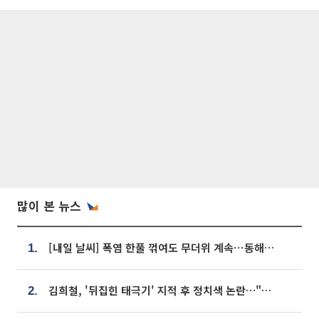
많이 본 뉴스
[내일 날씨] 폭염 한풀 꺾여도 무더위 계속⋯동해안 이틀 연속 비
1.
김희철, '뒤집힌 태극기' 지적 후 정치색 논란…"좌우 떠나 우리나라 국기"
2.