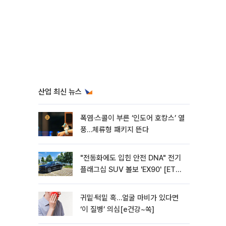
산업 최신 뉴스
폭염·스콜이 부른 ‘인도어 호캉스’ 열
풍…체류형 패키지 뜬다
"전동화에도 입힌 안전 DNA" 전기
플래그십 SUV 볼보 'EX90' [ET의
모빌리티]
귀밑·턱밑 혹…얼굴 마비가 있다면
‘이 질병’ 의심[e건강~쏙]