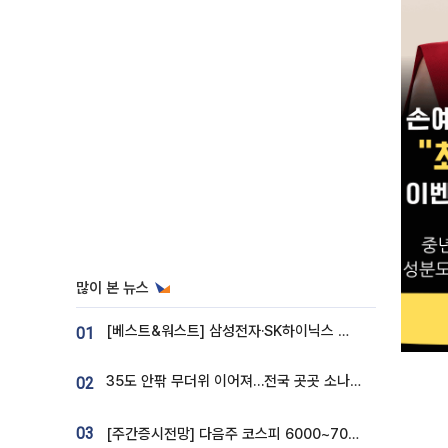
많이 본 뉴스
[베스트&워스트] 삼성전자·SK하이닉스 밀린 한 주…상상인증권은 85% 급등
01
35도 안팎 무더위 이어져…전국 곳곳 소나기 [오늘 날씨]
02
03
[주간증시전망] 다음주 코스피 6000~7000⋯“外人 수급은 정책이 변수”