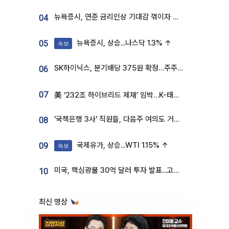
뉴욕증시, 연준 금리인상 기대감 꺾이자 상승...S&P500 사상 최고치 [종합]
04
뉴욕증시, 상승...나스닥 1.3% ↑
05
속보
SK하이닉스, 분기배당 375원 확정…주주환원책 9월로 앞당겨 발표
06
07
美 ‘232조 하이브리드 제재’ 임박…K-태양광, 불확실성 털고 날개 다나
'국책은행 3사' 직원들, 다음주 여의도 거리 나서는 까닭은
08
국제유가, 상승...WTI 1.15% ↑
09
속보
미국, 핵심광물 30억 달러 투자 발표...고려아연 대미투자 언급
10
최신 영상