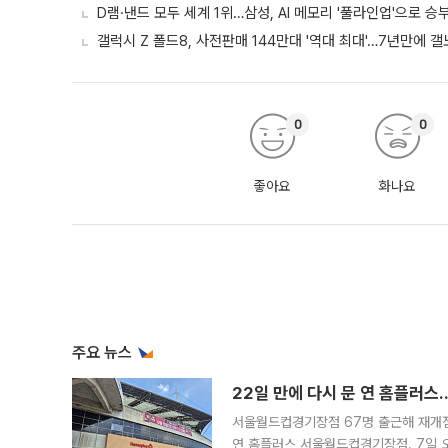
D램·낸드 모두 세계 1위…삼성, AI 메모리 '풀라인업'으로 승
갤럭시 Z 폴드8, 사전판매 144만대 '역대 최대'…7년만에 갤
0
0
좋아요
화나요
주요 뉴스
22일 만에 다시 문 연 홈플러스
서울월드컵경기장점 67명 출근해 재개점 
연 홈플러스 서울월드컵경기장점. 7일 