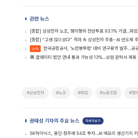
관련 뉴스
[종합] 삼성전자 노조, 쟁의행위 찬반투표 93.1% 가결…파업
[종합] “고생 많으셨다” 격려 속 삼성전자 주총⋯AI 반도체 
한국공항공사, '노란봉투법' 대비 연구용역 발주...공
단독
美 클래리티 법안 연내 통과 가능성 13%…상원 문턱서 제동
#삼성전자
#노조
#파업
#노동조합
#쟁
권태성 기자의 주요 뉴스
자세히보기
SK하이닉스, 용인·청주에 54조 투자…AI 메모리 생산기지 