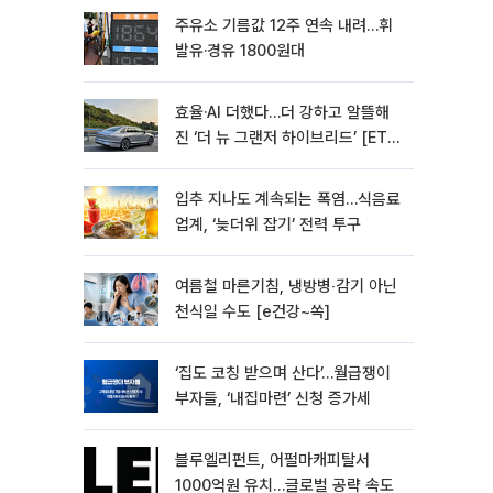
주유소 기름값 12주 연속 내려…휘
발유·경유 1800원대
효율·AI 더했다…더 강하고 알뜰해
진 ‘더 뉴 그랜저 하이브리드’ [ET의
모빌리티]
입추 지나도 계속되는 폭염…식음료
업계, ‘늦더위 잡기’ 전력 투구
여름철 마른기침, 냉방병‧감기 아닌
천식일 수도 [e건강~쏙]
‘집도 코칭 받으며 산다’…월급쟁이
부자들, ‘내집마련’ 신청 증가세
블루엘리펀트, 어펄마캐피탈서
1000억원 유치…글로벌 공략 속도