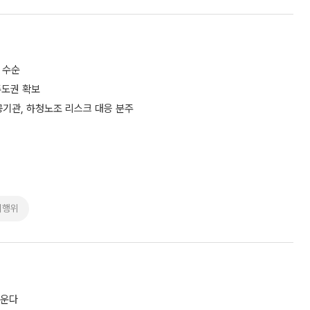
 수순
주도권 확보
공기관, 하청노조 리스크 대응 분주
의행위
키운다