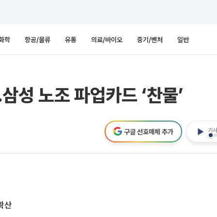
화학
항공/물류
유통
의료/바이오
중기/벤처
일반
삼성 노조 파업카드 ‘찬물’
기사
구글 선호매체 추가
 확산