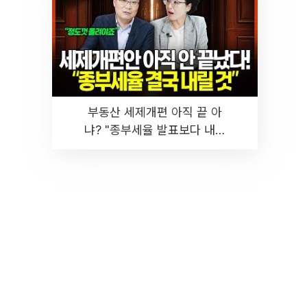
부동산 세제개편 아직 끝 아
냐? "종부세율 발표보다 내릴
것" 장기거주·양도세 전망 I 집
땅지성 I 김인만, 진미윤