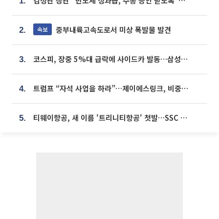
김정관 장관 “반도체 성과급, 주총 승인 받도록”…상법·자본시장법 개정 시사
1.
중부내륙고속도로서 미상 폭발물 발견
속보
2.
코스피, 장중 5%대 급락에 사이드카 발동…삼성·SK 동반 폭락
3.
트럼프 “자석 사업을 하라”…제이에스링크, 비중국 영구자석 공급망 구축 속도
4.
티웨이항공, 새 이름 '트리니티항공' 첫발…SSC 전략 본격화
5.