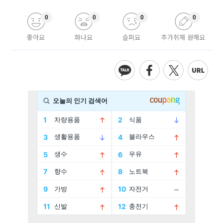
0
0
0
0
좋아요
화나요
슬퍼요
추가취재 원해요