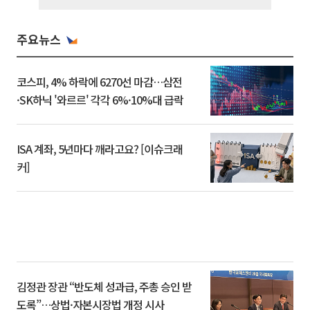
주요뉴스
코스피, 4% 하락에 6270선 마감…삼전
·SK하닉 '와르르' 각각 6%·10%대 급락
ISA 계좌, 5년마다 깨라고요? [이슈크래
커]
김정관 장관 “반도체 성과급, 주총 승인 받
도록”…상법·자본시장법 개정 시사