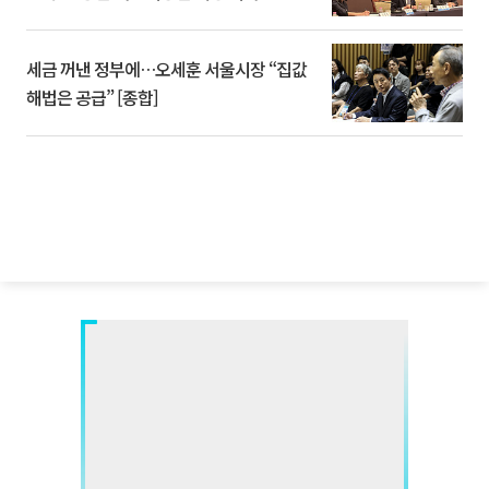
세금 꺼낸 정부에…오세훈 서울시장 “집값
해법은 공급” [종합]