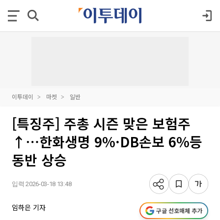
이투데이
마켓
일반
[특징주] 주총 시즌 맞은 보험주
↑⋯한화생명 9%·DB손보 6%등
동반 상승
입력 2026-03-18 13:48
임하은 기자
구글 선호매체 추가