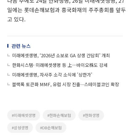
다음 주에도 24일 한화생명, 26일 미래에셋생명, 27
일에는 롯데손해보험과 흥국화재의 주주총회를 앞두
고 있다.
관련 뉴스
미래에셋생명, ‘2026년 소보로 GA 상생 간담회’ 개최
한화시스템· 미래에셋생명 등 上⋯바이오株도 강세
미래에셋생명, 자사주 소각 소식에 '상한가'
블랙록 토큰화 MMF, 유럽 시장 진출∙∙∙스테이블코인 확장
#미래에셋생명
#한화손해보험
#한화생명
#삼성생명
#DB손해보험