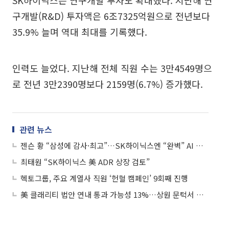
구개발(R&D) 투자액은 6조7325억원으로 전년보다
35.9% 늘며 역대 최대를 기록했다.
인력도 늘었다. 지난해 전체 직원 수는 3만4549명으
로 전년 3만2390명보다 2159명(6.7%) 증가했다.
관련 뉴스
젠슨 황 “삼성에 감사·최고”…SK하이닉스엔 “완벽” AI 공급망에 한국 쐐기
최태원 “SK하이닉스 美 ADR 상장 검토”
헥토그룹, 주요 계열사 직원 ‘헌혈 캠페인’ 9회째 진행
美 클래리티 법안 연내 통과 가능성 13%…상원 문턱서 제동