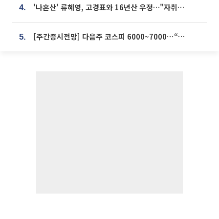
'나혼산' 류혜영, 고경표와 16년산 우정…"자취방서 부모님과 마주쳐"
4.
[주간증시전망] 다음주 코스피 6000~7000⋯“外人 수급은 정책이 변수”
5.