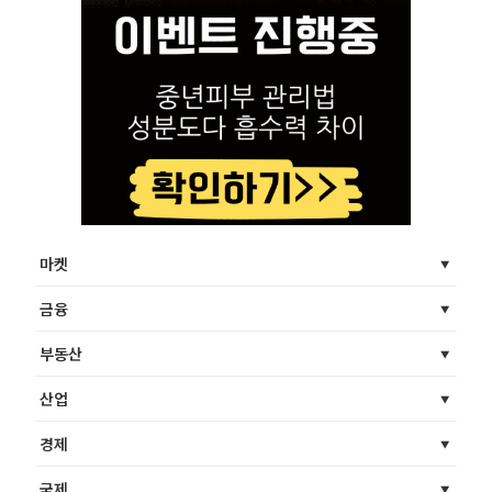
마켓
금융
부동산
산업
경제
국제