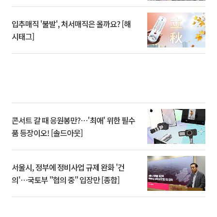
입추매직 '불발', 처서매직은 올까요? [해
시태그]
콘서트 갈 때 응원봉만?⋯'최애' 위한 필수
품 등장이오! [솔드아웃]
서울시, 정부에 정비사업 규제 완화 '건
의'⋯국토부 "협의 중" 입장만 [종합]