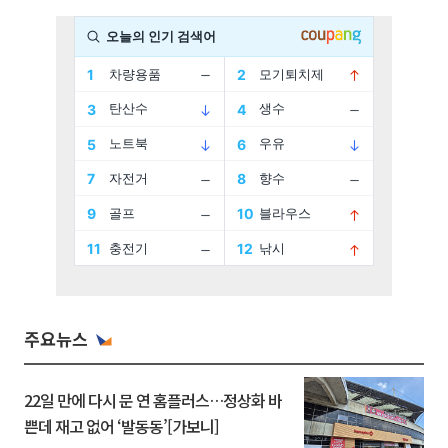
주요뉴스
22일 만에 다시 문 연 홈플러스…정상화 바
쁜데 재고 없어 ‘발동동’[가보니]