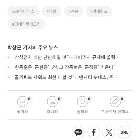
#SK하이닉스
#직원
#연봉
#역대최고
#고대역폭메모리
박상군 기자의 주요 뉴스
“삼성전자 하단 단단해질 것”⋯레버리지 규제에 쏠림 완화
“한동훈은 ‘공한증’ 낮추고 장동혁은 ‘공장증’ 키운다”
“골키퍼로 세워도 최선 다할 것”⋯맨시티 누네스, 주전 경쟁 각오
0
0
0
0
좋아요
화나요
슬퍼요
추가취재 원해요