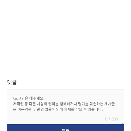
댓글
0 / 300