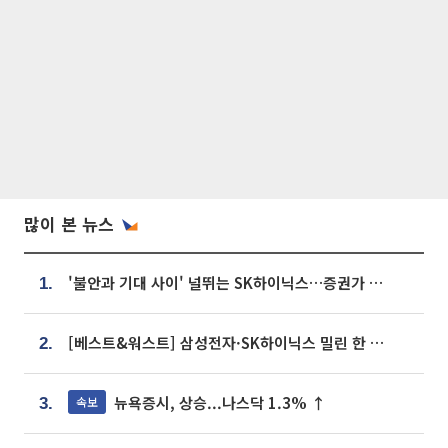
많이 본 뉴스
'불안과 기대 사이' 널뛰는 SK하이닉스…증권가 "HBM4·LTA 기반 펀터멘털 견고"
1.
[베스트&워스트] 삼성전자·SK하이닉스 밀린 한 주…상상인증권은 85% 급등
2.
뉴욕증시, 상승...나스닥 1.3% ↑
속보
3.