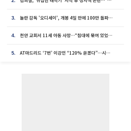
김희철, '뒤집힌 태극기' 지적 후 정치색 논란…"좌우 떠나 우리나라 국기"
2.
놀란 감독 '오디세이', 개봉 4일 만에 100만 돌파⋯'왕사남' 보다 빠르다
3.
천안 교회서 11세 아동 사망…“침대에 묶여 있었다” 진술 확보
4.
AT마드리드 ‘7번’ 이강인 “120% 쏟겠다”⋯시메오네 감독 “필요한 선수”
5.