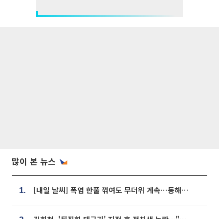
많이 본 뉴스
[내일 날씨] 폭염 한풀 꺾여도 무더위 계속⋯동해안 이틀 연속 비
1.