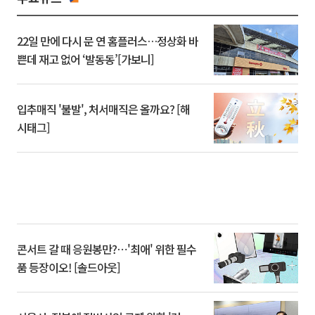
22일 만에 다시 문 연 홈플러스…정상화 바
쁜데 재고 없어 ‘발동동’[가보니]
입추매직 '불발', 처서매직은 올까요? [해
시태그]
콘서트 갈 때 응원봉만?⋯'최애' 위한 필수
품 등장이오! [솔드아웃]