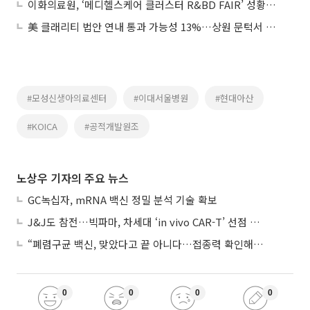
이화의료원, ‘메디헬스케어 클러스터 R&BD FAIR’ 성황리 개최
美 클래리티 법안 연내 통과 가능성 13%…상원 문턱서 제동
#모성신생아의료센터
#이대서울병원
#현대아산
#KOICA
#공적개발원조
노상우 기자의 주요 뉴스
GC녹십자, mRNA 백신 정밀 분석 기술 확보
J&J도 참전…빅파마, 차세대 ‘in vivo CAR-T’ 선점 경쟁 본격화
“폐렴구균 백신, 맞았다고 끝 아니다…접종력 확인해야”
0
0
0
0