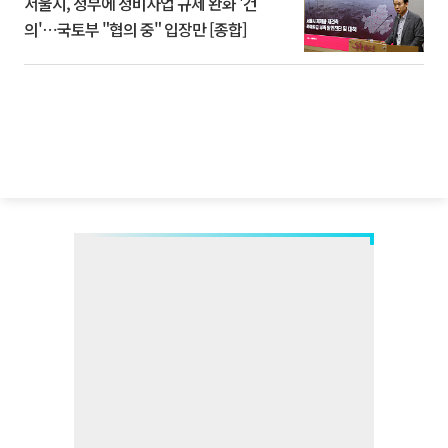
서울시, 정부에 정비사업 규제 완화 '건
의'⋯국토부 "협의 중" 입장만 [종합]